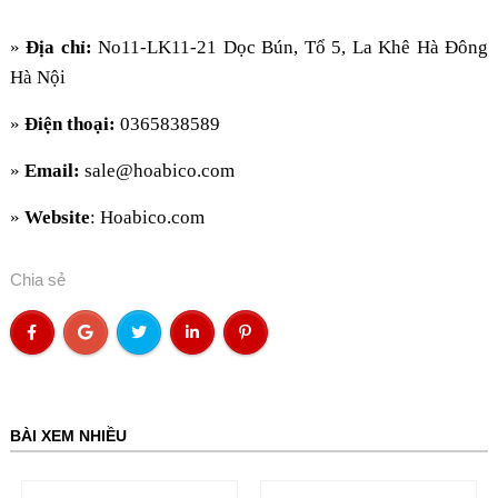
»
Địa chỉ:
No11-LK11-21 Dọc Bún, Tổ 5, La Khê Hà Đông
Hà Nội
»
Điện thoại:
0365838589
»
Email:
sale@hoabico.com
»
Website
: Hoabico.com
Chia sẻ
BÀI XEM NHIỀU