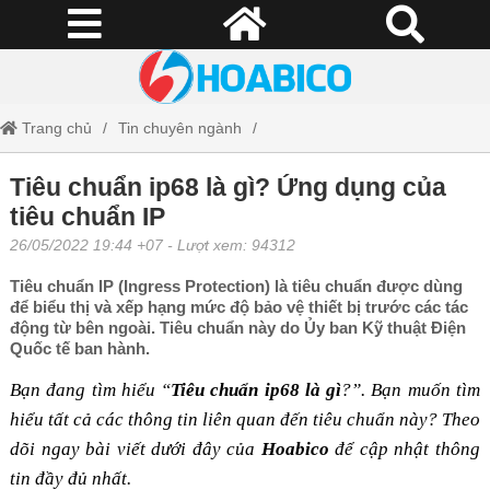
Trang chủ
Tin chuyên ngành
Tiêu chuẩn ip68 là gì? Ứng dụng của tiêu chuẩn IP
Tiêu chuẩn ip68 là gì? Ứng dụng của
tiêu chuẩn IP
26/05/2022 19:44 +07
- Lượt xem: 94312
Tiêu chuẩn IP (Ingress Protection) là tiêu chuẩn được dùng
để biểu thị và xếp hạng mức độ bảo vệ thiết bị trước các tác
động từ bên ngoài. Tiêu chuẩn này do Ủy ban Kỹ thuật Điện
Quốc tế ban hành.
Bạn đang tìm hiểu “
Tiêu chuẩn ip68 là gì
?
”. Bạn muốn tìm
hiểu tất cả các thông tin liên quan đến tiêu chuẩn này? Theo
dõi ngay bài viết dưới đây của
Hoabico
để cập nhật thông
tin đầy đủ nhất.