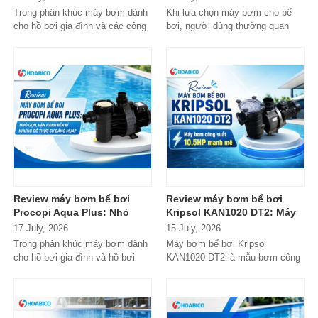
đáng cân nhắc cho hồ bơi
danh tiếng từ Tây Ban Nha?
Trong phân khúc máy bơm dành
Khi lựa chọn máy bơm cho bể
gia đình
cho hồ bơi gia đình và các công
bơi, người dùng thường quan
trình quy mô nhỏ, Tafuma TFS
tâm nhiều hơn đến độ bền, khả...
đang nhận...
Review máy bơm bể bơi
Review máy bơm bể bơi
Procopi Aqua Plus: Nhỏ
Kripsol KAN1020 DT2: Máy
gọn, vận hành bền bỉ
bơm công suất lớn có đáng
17 July, 2026
15 July, 2026
nhưng có thực sự đáng
đầu tư?
Trong phân khúc máy bơm dành
Máy bơm bể bơi Kripsol
mua?
cho hồ bơi gia đình và hồ bơi
KAN1020 DT2 là mẫu bơm công
mini, Procopi Aqua Plus là cái
suất lớn đến từ thương hiệu
tên xuất...
Kripsol (Tây Ban...