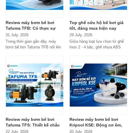
Review máy bơm bể bơi
Top ghế cứu hộ bể bơi giá
Tafuma TFB: Có thực sự
tốt, đáng mua hiện nay
đáng mua trong phân khúc
31 July, 2026
29 July, 2026
phổ thông?
Trong thời gian gần đây, máy
Giữa hàng loạt lựa chọn từ ghế
bơm bể bơi Tafuma TFB nổi lên
Inox 2 - 4 bậc, ghế nhựa ABS
như một lựa chọn đáng chú ý
cao cấp đến các dòng
trong...
Composite...
Review máy bơm bể bơi
Review máy bơm bể bơi
Tafuma TFS: Thiết kế chắc
Kripsol KSE: Động cơ êm,
chắn, vận hành ổn định,
bền bỉ, có xứng đáng với
22 July, 2026
20 July, 2026