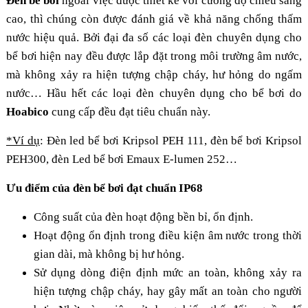
Đèn bể bơi
ngoài việc được thiết kế với cường độ chiếu sáng
cao, thì chúng còn được đánh giá về khả năng chống thấm
nước hiệu quả. Bởi đại đa số các loại đèn chuyên dụng cho
bể bơi hiện nay đều được lắp đặt trong môi trường âm nước,
mà không xảy ra hiện tượng chập cháy, hư hỏng do ngấm
nước…
Hầu hết các loại đèn chuyên dụng cho bể bơi do
Hoabico
cung cấp đều đạt tiêu chuẩn này.
*Ví dụ
: Đèn led bể bơi Kripsol PEH 111, đèn bể bơi Kripsol
PEH300, đèn Led bể bơi Emaux E-lumen 252…
Ưu điểm của đèn bể bơi đạt chuẩn IP68
Công suất của đèn hoạt động bền bỉ, ổn định.
Hoạt động ổn định trong điều kiện âm nước trong thời
gian dài, mà không bị hư hỏng.
Sử dụng dòng điện định mức an toàn, không xảy ra
hiện tượng chập cháy, hay gây mất an toàn cho người