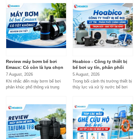
Review máy bơm bể bơi
Hoabico - Công ty thiết bị
Emaux: Có còn là lựa chọn
bể bơi uy tín, phân phối
đáng mua?
chính hãng toàn quốc
7 August, 2026
5 August, 2026
Khi nhắc đến máy bơm bể bơi
Trong bối cảnh thị trường thiết bị
phân khúc phổ thông và trung
thủy lực và xử lý nước bể bơi
cấp, Emaux gần như luôn nằm
xuất hiện tràn lan...
trong danh...