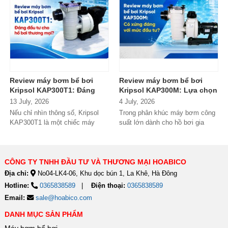
Review máy bơm bể bơi
Review máy bơm bể bơi
Kripsol KAP300T1: Đáng
Kripsol KAP300M: Lựa chọn
đầu tư cho hồ bơi thương
đáng tiền cho hồ bơi
13 July, 2026
4 July, 2026
mại?
thương mại?
Nếu chỉ nhìn thông số, Kripsol
Trong phân khúc máy bơm công
KAP300T1 là một chiếc máy
suất lớn dành cho hồ bơi gia
bơm 3HP khá "bình thường"
đình cao cấp và hồ bơi kinh
trong phân...
doanh,...
CÔNG TY TNHH ĐẦU TƯ VÀ THƯƠNG MẠI HOABICO
Địa chỉ:
No04-LK4-06, Khu dọc bún 1, La Khê, Hà Đông
Hotline:
0365838589
Điện thoại:
0365838589
Email:
sale@hoabico.com
DANH MỤC SẢN PHẨM