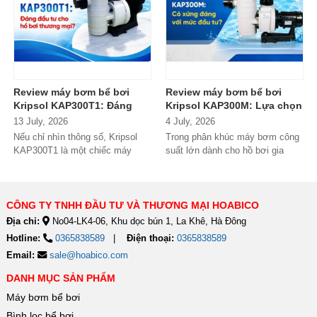
Review máy bơm bể bơi
Review máy bơm bể bơi
Kripsol KAP300T1: Đáng
Kripsol KAP300M: Lựa chọn
đầu tư cho hồ bơi thương
đáng tiền cho hồ bơi
13 July, 2026
4 July, 2026
mại?
thương mại?
Nếu chỉ nhìn thông số, Kripsol
Trong phân khúc máy bơm công
KAP300T1 là một chiếc máy
suất lớn dành cho hồ bơi gia
bơm 3HP khá "bình thường"
đình cao cấp và hồ bơi kinh
trong phân...
doanh,...
CÔNG TY TNHH ĐẦU TƯ VÀ THƯƠNG MẠI HOABICO
Địa chỉ:
No04-LK4-06, Khu dọc bún 1, La Khê, Hà Đông
Hotline:
0365838589
Điện thoại:
0365838589
Email:
sale@hoabico.com
DANH MỤC SẢN PHẨM
Máy bơm bể bơi
Bình lọc bể bơi