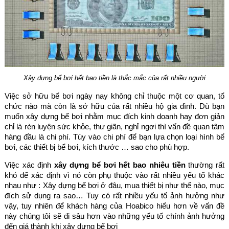
Xây dựng bể bơi hết bao tiền là thắc mắc của rất nhiều người
Việc sở hữu bể bơi ngày nay không chỉ thuộc một cơ quan, tổ
chức nào mà còn là sở hữu của rất nhiều hộ gia đình. Dù bạn
muốn xây dựng bể bơi nhằm mục đích kinh doanh hay đơn giản
chỉ là rèn luyện sức khỏe, thư giãn, nghỉ ngơi thì vấn đề quan tâm
hàng đầu là chi phí. Tùy vào chi phí để bạn lựa chọn loại hình bể
bơi, các thiết bị bể bơi, kích thước … sao cho phù hợp.
Việc xác định
xây dựng bể bơi hết bao nhiêu tiền
thường rất
khó để xác định vì nó còn phụ thuộc vào rất nhiều yếu tố khác
nhau như : Xây dựng bể bơi ở đâu, mua thiết bị như thế nào, mục
đích sử dụng ra sao… Tuy có rất nhiều yếu tố ảnh hưởng như
vậy, tuy nhiên để khách hàng của Hoabico hiểu hơn về vấn đề
này chúng tôi sẽ đi sâu hơn vào những yếu tố chính ảnh hưởng
đến giá thành khi xây dựng bể bơi