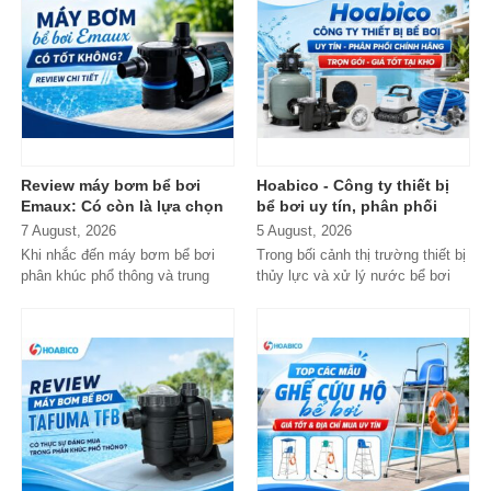
Review máy bơm bể bơi
Hoabico - Công ty thiết bị
Emaux: Có còn là lựa chọn
bể bơi uy tín, phân phối
đáng mua?
chính hãng toàn quốc
7 August, 2026
5 August, 2026
Khi nhắc đến máy bơm bể bơi
Trong bối cảnh thị trường thiết bị
phân khúc phổ thông và trung
thủy lực và xử lý nước bể bơi
cấp, Emaux gần như luôn nằm
xuất hiện tràn lan...
trong danh...