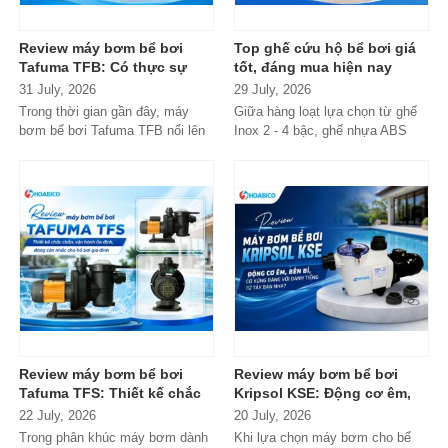
Review máy bơm bể bơi
Top ghế cứu hộ bể bơi giá
Tafuma TFB: Có thực sự
tốt, đáng mua hiện nay
đáng mua trong phân khúc
31 July, 2026
29 July, 2026
phổ thông?
Trong thời gian gần đây, máy
Giữa hàng loạt lựa chọn từ ghế
bơm bể bơi Tafuma TFB nổi lên
Inox 2 - 4 bậc, ghế nhựa ABS
như một lựa chọn đáng chú ý
cao cấp đến các dòng
trong...
Composite...
Review máy bơm bể bơi
Review máy bơm bể bơi
Tafuma TFS: Thiết kế chắc
Kripsol KSE: Động cơ êm,
chắn, vận hành ổn định,
bền bỉ, có xứng đáng với
22 July, 2026
20 July, 2026
đáng cân nhắc cho hồ bơi
danh tiếng từ Tây Ban Nha?
Trong phân khúc máy bơm dành
Khi lựa chọn máy bơm cho bể