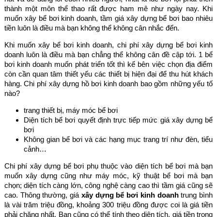
thành một môn thể thao rất được ham mê như ngày nay. Khi
muốn xây bể bơi kinh doanh, tầm giá xây dựng bể bơi bao nhiêu
tiền luôn là điều mà bạn không thể không cân nhắc đến.
Khi muốn xây bể bơi kinh doanh, chi phí xây dựng bể bơi kinh
doanh luôn là điều mà bạn chẳng thể không cân đề cập tới. 1 bể
bơi kinh doanh muốn phát triển tốt thì kế bên việc chọn địa điểm
còn cần quan tâm thiết yếu các thiết bị hiện đại để thu hút khách
hàng. Chi phí xây dựng hồ bơi kinh doanh bao gồm những yếu tố
nào?
trang thiết bị, máy móc bể bơi
Diện tích bể bơi quyết định trực tiếp mức giá xây dựng bể
bơi
Không gian bể bơi và các hạng mục trang trí như đèn, tiểu
cảnh…
Chi phí xây dựng bể bơi phụ thuộc vào diện tích bể bơi mà bạn
muốn xây dựng cũng như máy móc, kỹ thuật bể bơi mà bạn
chọn; diện tích càng lớn, công nghệ càng cao thì tầm giá cũng sẽ
cao. Thông thường, giá
xây dựng bể bơi kinh doanh
trung bình
là vài trăm triệu đồng, khoảng 300 triệu đồng được coi là giá tiền
phải chăng nhất. Bạn cũng có thể tính theo diện tích, giá tiền trong