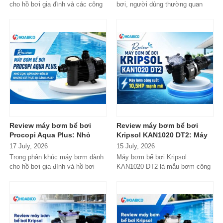
gia đình
cho hồ bơi gia đình và các công
bơi, người dùng thường quan
trình quy mô nhỏ, Tafuma TFS
tâm nhiều hơn đến độ bền, khả...
đang nhận...
Review máy bơm bể bơi
Review máy bơm bể bơi
Procopi Aqua Plus: Nhỏ
Kripsol KAN1020 DT2: Máy
gọn, vận hành bền bỉ
bơm công suất lớn có đáng
17 July, 2026
15 July, 2026
nhưng có thực sự đáng
đầu tư?
Trong phân khúc máy bơm dành
Máy bơm bể bơi Kripsol
mua?
cho hồ bơi gia đình và hồ bơi
KAN1020 DT2 là mẫu bơm công
mini, Procopi Aqua Plus là cái
suất lớn đến từ thương hiệu
tên xuất...
Kripsol (Tây Ban...