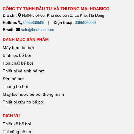
lượng cao,...
CÔNG TY TNHH ĐẦU TƯ VÀ THƯƠNG MẠI HOABICO
Địa chỉ:
No04-LK4-06, Khu dọc bún 1, La Khê, Hà Đông
Hotline:
0365838589
Điện thoại:
0365838589
Email:
sale@hoabico.com
DANH MỤC SẢN PHẨM
Máy bơm bể bơi
Bình lọc bể bơi
Hóa chất bể bơi
Thiết bị vệ sinh bể bơi
Đèn bể bơi
Thang bể bơi
Máy lọc nước bể bơi thông minh
Thiết bị cứu hộ bể bơi
DỊCH VỤ
Thiết kế bể bơi
Thi công bể bơi