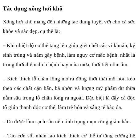
Tác dụng xông hơi khô
Xông hơi khô mang đến những tác dụng tuyệt vời cho cả sức
khỏe và sắc đẹp, cụ thể là:
– Khi nhiệt độ cơ thể tăng lên giúp giết chết các vi khuẩn, ký
sinh trùng và nấm gây bệnh, làm nguy cơ mắc bệnh, nhất là
trong thời điểm dịch bệnh hay mùa mưa, thời tiết nồm ẩm.
– Kích thích lỗ chân lông mở ra đồng thời thải mồ hôi, kéo
theo các chất cặn bẩn, bã nhờn và lượng mỹ phẩm dư thừa
nằm sâu trong lỗ chân lông ra ngoài. Đặc biệt là đẩy cả độc
tố giúp thanh độc cơ thể, làm trẻ hóa và sáng tế bào da.
– Da được làm sạch sâu nên tình trạng mụn cũng giảm hẳn.
– Tạo cơn sốt nhân tạo kích thích cơ thể tự tăng cường hệ