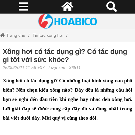
Trang chủ
Tin tức xông hơi
Xông hơi có tác dụng gì? Có tác dụng gì tốt với sức khỏe?
Xông hơi có tác dụng gì? Có tác dụng
gì tốt với sức khỏe?
25/09/2021 11:56 +07
- Lượt xem: 36811
Xông hơi có tác dụng gì?
Có những loại hình xông nào phổ
biến? Nên chọn kiểu xông nào? Đây đều là những câu hỏi
bạn sẽ nghĩ đến đầu tiên khi nghe hay nhắc đến xông hơi.
Lời giải đáp sẽ được cung cấp đầy đủ và đúng nhất trong
bài viết dưới đây. Mời quý vị cùng theo dõi.