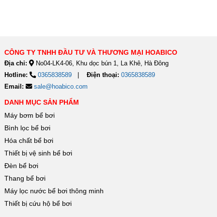
CyberSync
CÔNG TY TNHH ĐẦU TƯ VÀ THƯƠNG MẠI HOABICO
Địa chỉ:
No04-LK4-06, Khu dọc bún 1, La Khê, Hà Đông
Hotline:
0365838589
Điện thoại:
0365838589
Email:
sale@hoabico.com
DANH MỤC SẢN PHẨM
Máy bơm bể bơi
Bình lọc bể bơi
Hóa chất bể bơi
Thiết bị vệ sinh bể bơi
Đèn bể bơi
Thang bể bơi
Máy lọc nước bể bơi thông minh
Thiết bị cứu hộ bể bơi