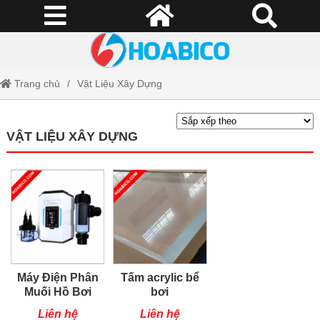
Trang chủ
Vật Liệu Xây Dựng
VẬT LIỆU XÂY DỰNG
Máy Điện Phân
Tấm acrylic bể
Muối Hồ Bơi
bơi
Emaux
Liên hệ
Liên hệ