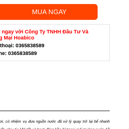
MUA NGAY
ệ ngay với Công Ty TNHH Đầu Tư Và
 Mại Hoabico
 thoại: 0365838589
ine: 0365838589
bơi, có nhiệm vụ đưa nguồn nước đã xử lý quay trở lại bể nhanh