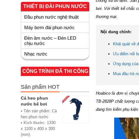
chóng và ổn định. Sản 
THIẾT BỊ ĐÀI PHUN NƯỚC
bơi. Với thiết kế chắc
thương mại.
Đầu phun nước nghệ thuật
Máy bơm đài phun nước
Nội dung chính:
Đèn âm nước – Đèn LED
chịu nước
Khái quát về 
Nhạc nước
Ưu điểm nổi b
Ứng dụng của
CÔNG TRÌNH ĐÃ THI CÔNG
Mua đầu trả n
Sản phẩm HOT
Hoabico là đơn vị chuy
Cá heo phun
TB-2828P chất lượng ca
nước bể bơi
đang tìm kiếm phụ kiện 
• Tên sản phẩm: Cá
heo phun nước
• Kích thước: 1330
x 1100 x 400 x 300
(mm)