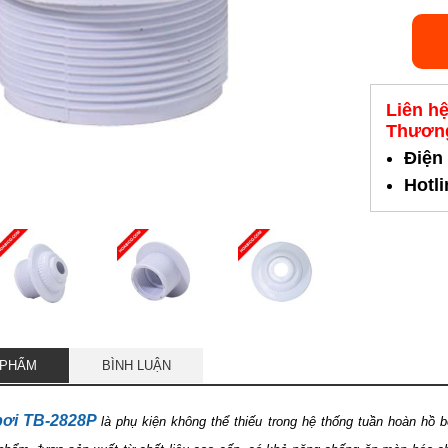
Liên h
Thương
Điện
Hotl
 PHẨM
BÌNH LUẬN
bơi TB-2828P
là phụ kiện không thể thiếu trong hệ thống tuần hoàn hồ 