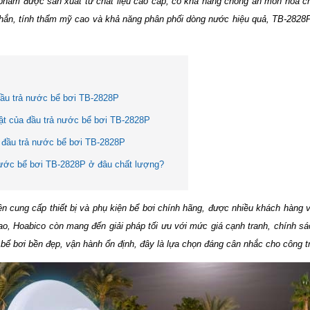
phẩm được sản xuất từ chất liệu cao cấp, có khả năng chống ăn mòn hóa chấ
 chắn, tính thẩm mỹ cao và khả năng phân phối dòng nước hiệu quả, TB-2828P
đầu trả nước bể bơi TB-2828P
ật của đầu trả nước bể bơi TB-2828P
 đầu trả nước bể bơi TB-2828P
ước bể bơi TB-2828P ở đâu chất lượng?
ên cung cấp thiết bị và phụ kiện bể bơi chính hãng, được nhiều khách hàng v
o, Hoabico còn mang đến giải pháp tối ưu với mức giá cạnh tranh, chính sá
bể bơi bền đẹp, vận hành ổn định, đây là lựa chọn đáng cân nhắc cho công t