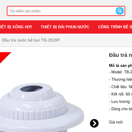
IẾT BỊ XÔNG HƠI
THIẾT BỊ ĐÀI PHUN NƯỚC
CÔNG TRÌNH BỂ 
Đầu trả nước bể bơi TB-2828P
Đầu trả 
Mô tả sản p
- Model: TB-
- Thương hiệ
- Chất liệu:
- Kết nối: 60
- Lưu lượng:
- Dùng cho bể
Giá mới