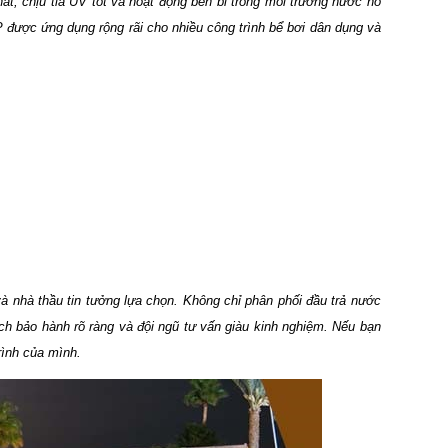
t, chịu tia UV tốt và hoạt động bền bỉ trong môi trường nước hồ
 được ứng dụng rộng rãi cho nhiều công trình bể bơi dân dụng và
à nhà thầu tin tưởng lựa chọn. Không chỉ phân phối đầu trả nước
ch bảo hành rõ ràng và đội ngũ tư vấn giàu kinh nghiệm. Nếu bạn
rình của mình.