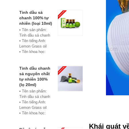
• Màu sắc: xanh
• Vật liệu:
Composite
Tinh dầu sả
• Phân phối:
chanh 100% tự
Hoabico
nhiên (loại 10ml)
• Tên sản phẩm:
Tinh dầu sả chanh
• Tên tiếng Anh:
Lemon Grass oil
• Tên khoa học:
Cymbopogon
flexuosus
• Chủng loại: Thiết
Tinh dầu chanh
bị xông hơi
sả nguyên chất
• Thành phần chiết
tự nhiên 100%
xuất: lá
(lọ 20ml)
• Phương pháp
• Tên sản phẩm:
chiết xuất: Chưng
Tinh dầu sả chanh
cất hơi nước
• Tên tiếng Anh:
• Hình thức: Chất
Lemon Grass oil
lỏng
• Tên khoa học:
• Màu sắc: Tinh dầu
Cymbopogon
có màu vàng nhạt
flexuosus
Khái quát v
• Mùi vị: Mùi chanh