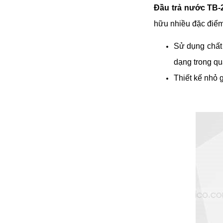
Đầu trả nước TB-
đặt thời gian xông
và nhiệt độ xông.
hữu nhiều đặc điểm
• Công suất:
9kW/220V/380V
• Xả cặn Tự động
Sử dụng chất 
• Bảo hành: 12
dạng trong qu
tháng
• Đơn vị phân phối:
Thiết kế nhỏ 
Hoabico