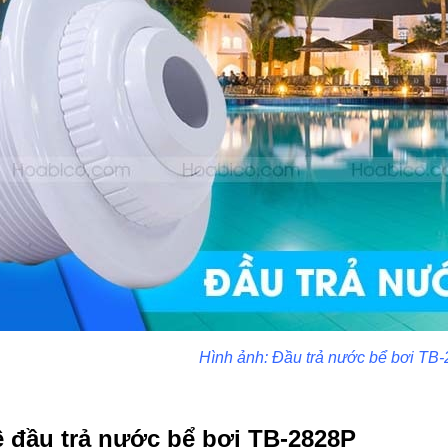
Hình ảnh: Đầu trả nước bể bơi TB
ề đầu trả nước bể bơi TB-2828P