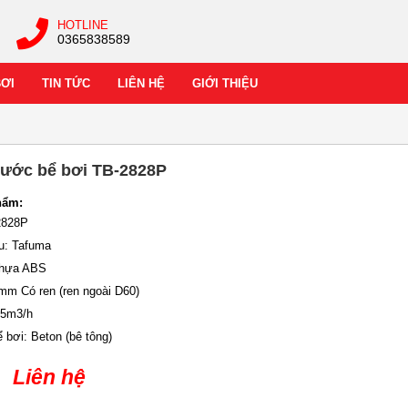
HOTLINE
0365838589
BƠI
TIN TỨC
LIÊN HỆ
GIỚI THIỆU
nước bể bơi TB-2828P
hẩm:
2828P
u: Tafuma
 Nhựa ABS
 mm Có ren (ren ngoài D60)
 5m3/h
 bơi: Beton (bê tông)
Liên hệ