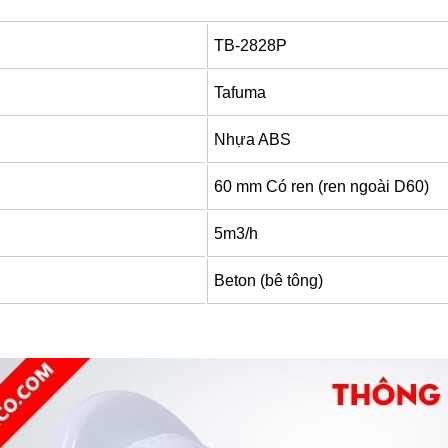
TB-2828P
Tafuma
Nhựa ABS
60 mm Có ren (ren ngoài D60)
5m3/h
Beton (bê tông)