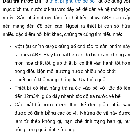
Đầu trả nước BIF
là
thiết bị phụ trợ bể bơi
được dùng với
mục đích thu nước ở khu vực đáy bể để dẫn về hệ thống lọc
nước. Sản phẩm được làm từ chất liệu nhựa ABS cao cấp
nên mang đến độ bền cao. Ngoài ra thiết bị còn sở hữu
nhiều đặc điểm nổi bật khác, chúng ta cùng tìm hiểu nhé:
Vật liệu chính được dùng để chế tác ra sản phẩm này
là nhựa ABS. Đây là chất liệu có độ bền cao, chống ăn
mòn hóa chất tốt, giúp thiết bị có thể vận hành tốt hơn
trong điều kiện môi trường nước nhiều hóa chất.
Thiết bị có khả năng chống tia UV hiệu quả.
Thiết bị có khả năng trả nước vào bể với tốc độ lên
đến 12m3/h, giúp đẩy nhanh tốc độ trả nước về bể.
Các mắt trả nước được thiết kế đơn giản, phía sau
được cố định bằng các ốc vít. Những ốc vít này được
làm từ thép không gỉ, hạn chế tình trạng han gỉ, hư
hỏng trong quá trình sử dụng.