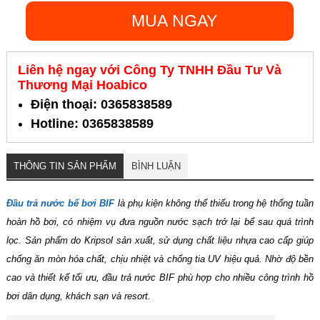
MUA NGAY
Liên hệ ngay với Công Ty TNHH Đầu Tư Và
Thương Mại Hoabico
Điện thoại: 0365838589
Hotline: 0365838589
THÔNG TIN SẢN PHẨM
BÌNH LUẬN
Đầu trả nước bể bơi BIF
là phụ kiện không thể thiếu trong hệ thống tuần
hoàn hồ bơi, có nhiệm vụ đưa nguồn nước sạch trở lại bể sau quá trình
lọc. Sản phẩm do
Kripsol sản xuất, sử dụng chất liệu nhựa cao cấp giúp
chống ăn mòn hóa chất, chịu nhiệt và chống tia UV hiệu quả. Nhờ độ bền
cao và thiết kế tối ưu, đầu trả nước BIF phù hợp cho nhiều công trình hồ
bơi dân dụng, khách sạn và resort.