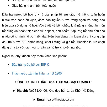
Hỗ trợ kỹ thuật và hướng dẫn lắp đặt tận tình
Giao hàng nhanh trên toàn quốc
Đầu trả nước bể bơi BIF là giải pháp tối ưu giúp hệ thống tuần hoàn
nước vận hành ổn định, đảm bảo nguồn nước trong sạch và nâng cao
hiệu quả sử dụng hồ bơi. Với thiết kế bền chắc, khả năng chống ăn mòn
tốt cùng độ hoàn thiện cao từ
Kripsol, sản phẩm đáp ứng tốt nhu cầu cho
nhiều công trình hồ bơi hiện đại. Nếu bạn đang tìm kiếm địa chỉ cung cấp
đầu trả nước BIF chính hãng, chất lượng và giá tốt, Hoabico là lựa chọn
đáng tin cậy với dịch vụ tư vấn và hỗ trợ chuyên nghiệp.
Ngoài ra, quý khách hãy tham khảo sản phẩm:
Đầu trả nước bể bơi BIF C
Thác nước xả tràn Tafuma TB 1200
CÔNG TY TNHH ĐẦU TƯ & THƯƠNG MẠI HOABICO
►
Địa chỉ:
No04-LK4-06, Khu dọc bún 1, La Khê, Hà Đông
►
Email:
sale@hoabico.com