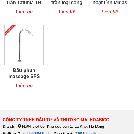
tràn Tafuma TB
tràn loại cong
hoạt tính Midas
1200
Tafuma TB
Liên hệ
Liên hệ
Liên hệ
Đầu phun
massage SPS
Liên hệ
CÔNG TY TNHH ĐẦU TƯ VÀ THƯƠNG MẠI HOABICO
Địa chỉ:
No04-LK4-06, Khu dọc bún 1, La Khê, Hà Đông
Hotline:
0365838589
Điện thoại:
0365838589