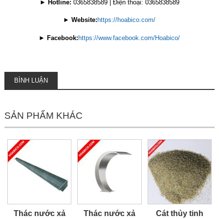
►
Hotline:
0365838589 | Điện thoại: 0365838589
►
Website:
https://hoabico.com/
►
Facebook:
https://www.facebook.com/Hoabico/
BÌNH LUẬN
SẢN PHẨM KHÁC
Thác nước xả
Thác nước xả
Cát thủy tinh