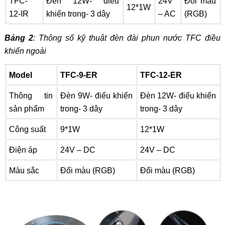
TFC-
Đèn 12W- điểu
24V
Đổi màu
12*1W
12-IR
khiển trong- 3 dây
– AC
(RGB)
Bảng 2
: Thông số kỹ thuật đèn đài phun nước TFC điều
khiển ngoài
Model
TFC-9-ER
TFC-12-ER
Thông tin
Đèn 9W- điểu khiển
Đèn 12W- điểu khiển
sản phẩm
trong- 3 dây
trong- 3 dây
Công suất
9*1W
12*1W
Điện áp
24V – DC
24V – DC
Màu sắc
Đổi màu (RGB)
Đổi màu (RGB)