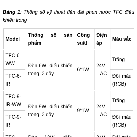
Bảng 1
: Thông số kỹ thuật đèn đài phun nước TFC điều
khiển trong
Thông số sản
Công
Điện
Model
Màu sắc
phẩm
suất
áp
TFC-6-
Trắng
WW
Đèn 6W- điểu khiển
24V
6*1W
trong- 3 dây
– AC
TFC-6-
Đổi màu
IR
(RGB)
TFC-9-
Trắng
IR-WW
Đèn 9W- điểu khiển
24V
9*1W
trong- 3 dây
– AC
TFC-9-
Đổi màu
IR
(RGB)