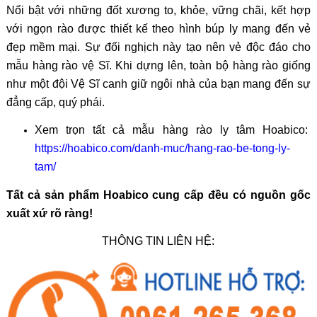
Nổi bật với những đốt xương to, khỏe, vững chãi, kết hợp
với ngọn rào được thiết kế theo hình búp ly mang đến vẻ
đẹp mềm mại. Sự đối nghịch này tạo nên vẻ độc đáo cho
mẫu hàng rào vệ Sĩ. Khi dựng lên, toàn bộ hàng rào giống
như một đội Vệ Sĩ canh giữ ngôi nhà của bạn mang đến sự
đẳng cấp, quý phái.
Xem trọn tất cả mẫu hàng rào ly tâm Hoabico:
https://hoabico.com/danh-muc/hang-rao-be-tong-ly-
tam/
Tất cả sản phẩm Hoabico cung cấp đều có nguồn gốc
xuất xứ rõ ràng!
THÔNG TIN LIÊN HỆ: