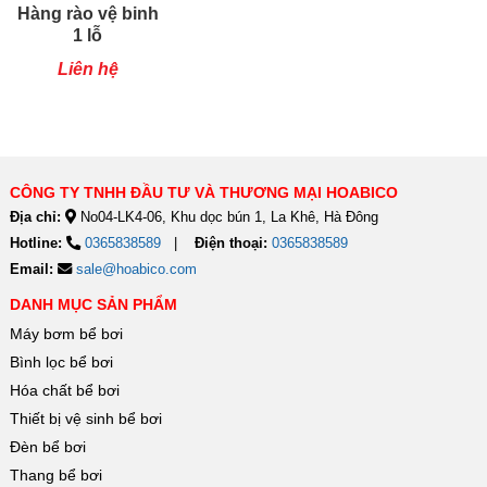
Hàng rào vệ binh
1 lỗ
Liên hệ
CÔNG TY TNHH ĐẦU TƯ VÀ THƯƠNG MẠI HOABICO
Địa chỉ:
No04-LK4-06, Khu dọc bún 1, La Khê, Hà Đông
Hotline:
0365838589
Điện thoại:
0365838589
Email:
sale@hoabico.com
DANH MỤC SẢN PHẨM
Máy bơm bể bơi
Bình lọc bể bơi
Hóa chất bể bơi
Thiết bị vệ sinh bể bơi
Đèn bể bơi
Thang bể bơi