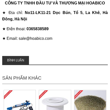
CÔNG TY TNHH ĐẦU TƯ VÀ THƯƠNG MẠI HOABICO
★ Địa chỉ:
No11-LK11-21 Dọc Bún, Tổ 5, La Khê, Hà
Đông, Hà Nội
★ Điện thoại:
0365838589
★ Email: sale@hoabico.com
BÌNH LUẬN
SẢN PHẨM KHÁC