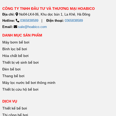
CÔNG TY TNHH ĐẦU TƯ VÀ THƯƠNG MẠI HOABICO
Địa chỉ:
No04-LK4-06, Khu dọc bún 1, La Khê, Hà Đông
Hotline:
0365838589
Điện thoại:
0365838589
Email:
sale@hoabico.com
DANH MỤC SẢN PHẨM
Máy bơm bể bơi
Bình lọc bể bơi
Hóa chất bể bơi
Thiết bị vệ sinh bể bơi
Đèn bể bơi
Thang bể bơi
Máy lọc nước bể bơi thông minh
Thiết bị cứu hộ bể bơi
DỊCH VỤ
Thiết kế bể bơi
Thi công bể bơi