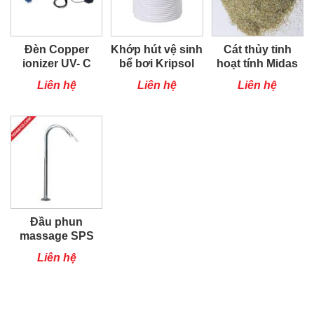
Đèn Copper
Khớp hút vệ sinh
Cát thủy tinh
ionizer UV- C
bể bơi Kripsol
hoạt tính Midas
75W
Liên hệ
Liên hệ
Liên hệ
Đầu phun
massage SPS
Liên hệ