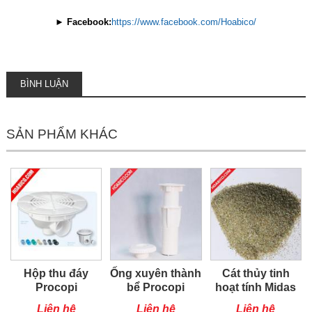
►
Facebook:
https://www.facebook.com/Hoabico/
BÌNH LUẬN
SẢN PHẨM KHÁC
Hộp thu đáy
Ống xuyên thành
Cát thủy tinh
Procopi
bể Procopi
hoạt tính Midas
Liên hệ
Liên hệ
Liên hệ