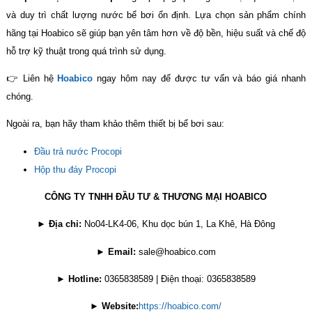
và duy trì chất lượng nước bể bơi ổn định. Lựa chọn sản phẩm chính
hãng tại Hoabico sẽ giúp bạn yên tâm hơn về độ bền, hiệu suất và chế độ
hỗ trợ kỹ thuật trong quá trình sử dụng.
👉 Liên hệ
Hoabico
ngay hôm nay để được tư vấn và báo giá nhanh
chóng.
Ngoài ra, bạn hãy tham khảo thêm thiết bị bể bơi sau:
Đầu trả nước Procopi
Hộp thu đáy Procopi
CÔNG TY TNHH ĐẦU TƯ & THƯƠNG MẠI HOABICO
►
Địa chỉ:
No04-LK4-06, Khu dọc bún 1, La Khê, Hà Đông
►
Email:
sale@hoabico.com
►
Hotline:
0365838589 | Điện thoại: 0365838589
►
Website:
https://hoabico.com/