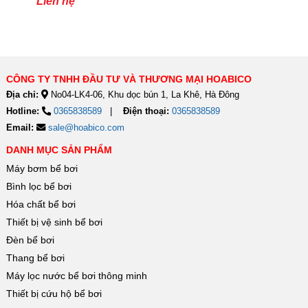
Liên hệ
CÔNG TY TNHH ĐẦU TƯ VÀ THƯƠNG MẠI HOABICO
Địa chỉ:
No04-LK4-06, Khu dọc bún 1, La Khê, Hà Đông
Hotline:
0365838589
Điện thoại:
0365838589
Email:
sale@hoabico.com
DANH MỤC SẢN PHẨM
Máy bơm bể bơi
Bình lọc bể bơi
Hóa chất bể bơi
Thiết bị vệ sinh bể bơi
Đèn bể bơi
Thang bể bơi
Máy lọc nước bể bơi thông minh
Thiết bị cứu hộ bể bơi