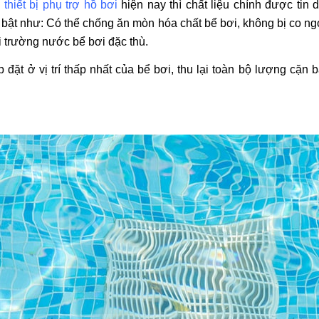
i
thiết bị phụ trợ hồ bơi
hiện nay thì chất liệu chính được tin d
bật như: Có thể chống ăn mòn hóa chất bể bơi, không bị co ng
i trường nước bể bơi đặc thù.
đặt ở vị trí thấp nhất của bể bơi, thu lại toàn bộ lượng cặn 