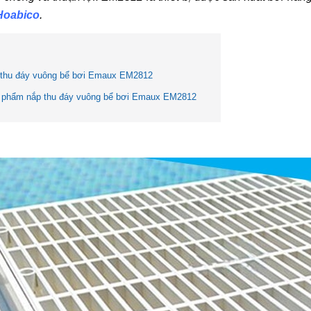
Hoabico
.
 thu đáy vuông bể bơi Emaux EM2812
 phẩm nắp thu đáy vuông bể bơi Emaux EM2812