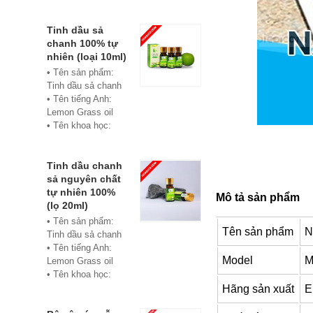
• Màu sắc: xanh
• Vật liệu:
Composite
Tinh dầu sả
• Phân phối:
chanh 100% tự
Hoabico
nhiên (loại 10ml)
• Tên sản phẩm:
Tinh dầu sả chanh
• Tên tiếng Anh:
Lemon Grass oil
• Tên khoa học:
Cymbopogon
flexuosus
• Chủng loại: Thiết
Tinh dầu chanh
bị xông hơi
sả nguyên chất
• Thành phần chiết
tự nhiên 100%
Mô tả sản phẩm
xuất: lá
(lọ 20ml)
• Phương pháp
• Tên sản phẩm:
Tên sản phẩm
N
chiết xuất: Chưng
Tinh dầu sả chanh
cất hơi nước
• Tên tiếng Anh:
• Hình thức: Chất
Model
M
Lemon Grass oil
lỏng
• Tên khoa học:
• Màu sắc: Tinh dầu
Cymbopogon
Hãng sản xuất
E
có màu vàng nhạt
flexuosus
• Mùi vị: Mùi chanh