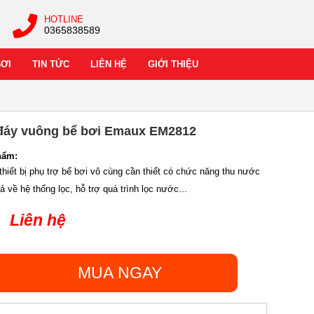
HOTLINE
0365838589
BƠI
TIN TỨC
LIÊN HỆ
GIỚI THIỆU
đáy vuông bể bơi Emaux EM2812
hẩm:
hiết bị phụ trợ bể bơi vô cùng cần thiết có chức năng thu nước
rả về hệ thống lọc, hỗ trợ quá trình lọc nước...
Liên hệ
MUA NGAY