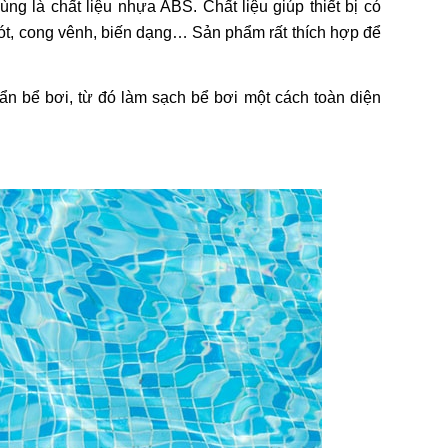
ùng là chất liệu nhựa ABS. Chất liệu giúp thiết bị có
ót, cong vênh, biến dạng… Sản phẩm rất thích hợp để
bẩn bể bơi, từ đó làm sạch bể bơi một cách toàn diện