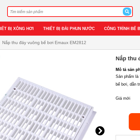
IẾT BỊ XÔNG HƠI
THIẾT BỊ ĐÀI PHUN NƯỚC
CÔNG TRÌNH BỂ 
Nắp thu đáy vuông bể bơi Emaux EM2812
Nắp thu 
Mô tả sản p
Sản phẩm là t
bể bơi, dẫn t
Giá mới