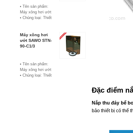
• Bảo hành: 12
• Tên sản phẩm:
tháng
Máy xông hơi ướt
• Đơn vị phân phối:
• Chủng loại: Thiết
Hoabico
bị xông hơi
• Thương hiệu:
Sawo
Máy xông hơi
• Xuất xứ:
ướt SAWO STN-
Philippine
90-C1/3
• Model: STN-60-
C1/3
• Có bảng điều
• Tên sản phẩm:
khiển điện tử hiển
Máy xông hơi ướt
thị số, cho phép cài
• Chủng loại: Thiết
đặt thời gian xông
bị xông hơi
và nhiệt độ xông.
• Thương hiệu:
Đặc điểm n
• Công suất:
Sawo
6Kw/220V/380V
• Xuất xứ:
• Xả cặn Tự động
Nắp thu đáy bể b
Philippines
• Bảo hành: 12
• Model: STN-90-
bảo thiết bị có th
tháng
C1/3
• Đơn vị phân phối:
• Có bảng điều
Hoabico
khiển điện tử hiển
thị số, cho phép cài