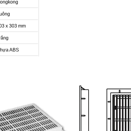
ongkong
uông
03 x 303 mm
rắng
hựa ABS