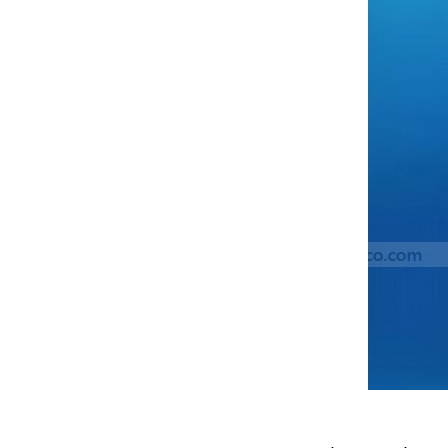
đặt thời gian xông
và nhiệt độ xông.
• Công suất:
9kW/220V/380V
• Xả cặn Tự động
• Bảo hành: 12
tháng
• Đơn vị phân phối:
Hoabico