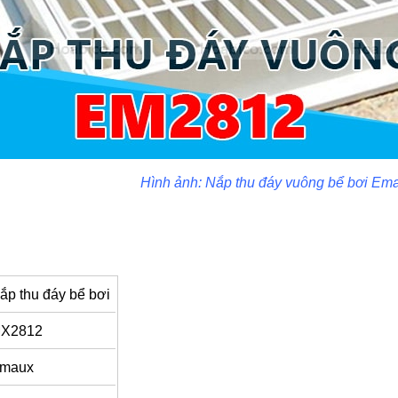
Hình ảnh: Nắp thu đáy vuông bể bơi E
ắp thu đáy bể bơi
X2812
maux