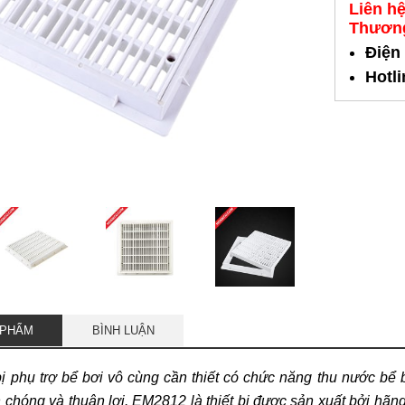
Liên h
Thương
Điện
Hotl
 PHẨM
BÌNH LUẬN
ị phụ trợ bể bơi vô cùng cần thiết có chức năng thu nước bể bơ
 chóng và thuận lợi. EM2812 là thiết bị được sản xuất bởi h