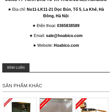
★ Địa chỉ:
No11-LK11-21 Dọc Bún, Tổ 5, La Khê, Hà
Đông, Hà Nội
★ Điện thoại:
0365838589
★ Email:
sale@hoabico.com
★ Website:
Hoabico.com
BÌNH LUẬN
SẢN PHẨM KHÁC