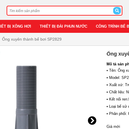
IẾT BỊ XÔNG HƠI
THIẾT BỊ ĐÀI PHUN NƯỚC
CÔNG TRÌNH BỂ 
Ống xuyên thành bể bơi SP2829
Ống xuyê
Mô tả sản p
• Tên: Ống x
• Model: SP
• Xuất xứ: T
• Chất liệu:
• Kết nối ren
• Loại bể sử 
• Phân phối:
Giá mới