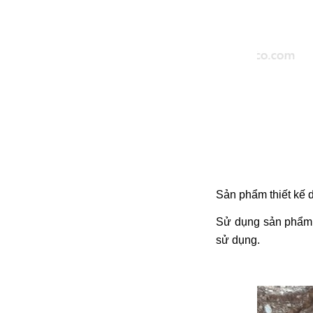
đặt thời gian xông
và nhiệt độ xông.
• Công suất:
9kW/220V/380V
• Xả cặn Tự động
• Bảo hành: 12
tháng
• Đơn vị phân phối:
Hoabico
Sản phẩm thiết kế 
Sử dụng sản phẩm l
sử dụng.