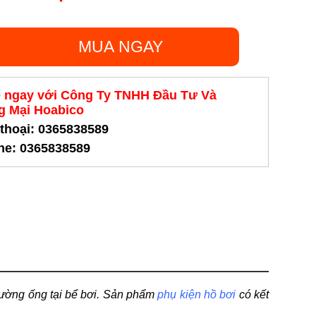
MUA NGAY
ệ ngay với Công Ty TNHH Đầu Tư Và
 Mại Hoabico
 thoại: 0365838589
ine: 0365838589
đường ống tại bể bơi. Sản phẩm
phụ kiện hồ bơi
có kết