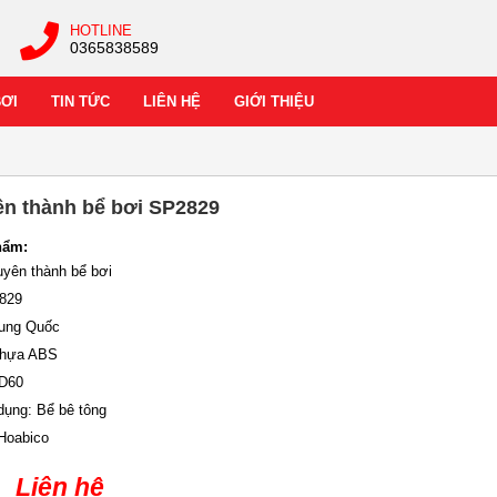
HOTLINE
0365838589
BƠI
TIN TỨC
LIÊN HỆ
GIỚI THIỆU
n thành bể bơi SP2829
hẩm:
uyên thành bể bơi
2829
rung Quốc
 Nhựa ABS
:D60
dụng: Bể bê tông
 Hoabico
Liên hệ