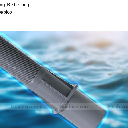
ng: Bể bê tông
oabico