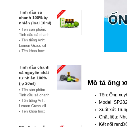
• Màu sắc: xanh
• Vật liệu:
Composite
Tinh dầu sả
• Phân phối:
chanh 100% tự
Hoabico
nhiên (loại 10ml)
• Tên sản phẩm:
Tinh dầu sả chanh
• Tên tiếng Anh:
Lemon Grass oil
• Tên khoa học:
Cymbopogon
flexuosus
• Chủng loại: Thiết
Tinh dầu chanh
bị xông hơi
sả nguyên chất
• Thành phần chiết
tự nhiên 100%
Mô tả ống x
xuất: lá
(lọ 20ml)
• Phương pháp
• Tên sản phẩm:
chiết xuất: Chưng
Tên: Ống xuy
Tinh dầu sả chanh
cất hơi nước
• Tên tiếng Anh:
Model: SP28
• Hình thức: Chất
Lemon Grass oil
Xuất xứ: Tru
lỏng
• Tên khoa học:
• Màu sắc: Tinh dầu
Cymbopogon
Chất liệu: N
có màu vàng nhạt
flexuosus
Kết nối ren:D
• Mùi vị: Mùi chanh