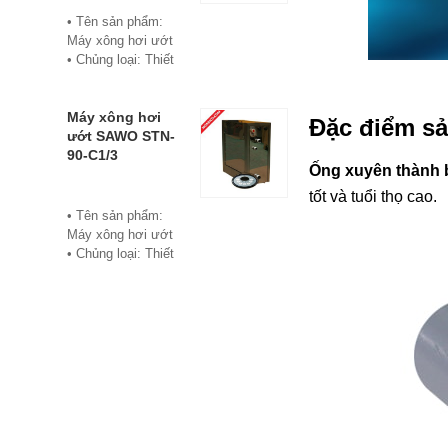
• Bảo hành: 12
• Tên sản phẩm:
tháng
Máy xông hơi ướt
• Đơn vị phân phối:
• Chủng loại: Thiết
Hoabico
bị xông hơi
• Thương hiệu:
Sawo
Máy xông hơi
Đặc điểm s
• Xuất xứ:
ướt SAWO STN-
Philippine
90-C1/3
Ống xuyên thành 
• Model: STN-60-
C1/3
tốt và tuổi thọ cao.
• Có bảng điều
• Tên sản phẩm:
khiển điện tử hiển
Máy xông hơi ướt
thị số, cho phép cài
• Chủng loại: Thiết
đặt thời gian xông
bị xông hơi
và nhiệt độ xông.
• Thương hiệu:
• Công suất:
Sawo
6Kw/220V/380V
• Xuất xứ:
• Xả cặn Tự động
Philippines
• Bảo hành: 12
• Model: STN-90-
tháng
C1/3
• Đơn vị phân phối:
• Có bảng điều
Hoabico
khiển điện tử hiển
thị số, cho phép cài