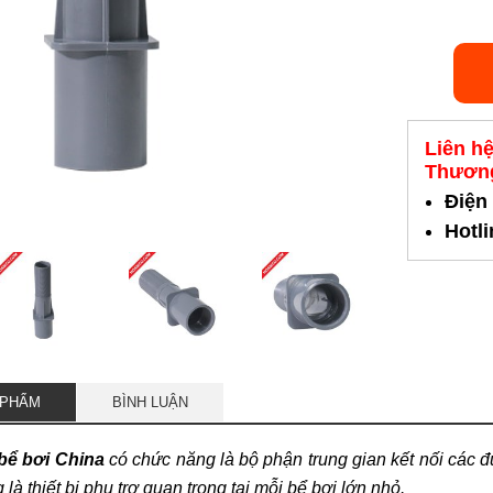
Liên h
Thương
Điện
Hotl
 PHẨM
BÌNH LUẬN
bể bơi China
có chức năng là bộ phận trung gian kết nối các 
là thiết bị phụ trợ quan trọng tại mỗi bể bơi lớn nhỏ.