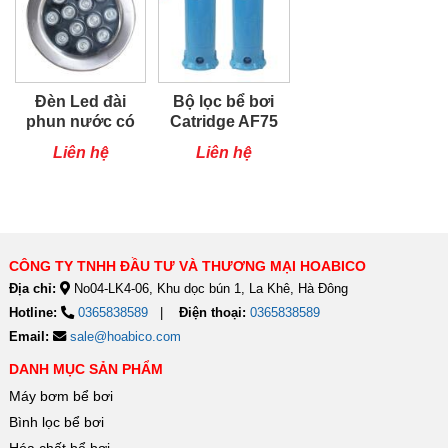
Đèn Led đài
Bộ lọc bể bơi
phun nước có
Catridge AF75
đế TFM
Liên hệ
Liên hệ
CÔNG TY TNHH ĐẦU TƯ VÀ THƯƠNG MẠI HOABICO
Địa chỉ:
No04-LK4-06, Khu dọc bún 1, La Khê, Hà Đông
Hotline:
0365838589
Điện thoại:
0365838589
Email:
sale@hoabico.com
DANH MỤC SẢN PHẨM
Máy bơm bể bơi
Bình lọc bể bơi