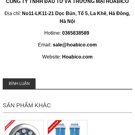
CÔNG TY TNHH ĐẦU TƯ VÀ THƯƠNG MẠI HOABICO
Địa chỉ:
No11-LK11-21 Dọc Bún, Tổ 5, La Khê, Hà Đông,
Hà Nội
Hotline:
0365838589
Email:
sale@hoabico.com
Website:
Hoabico.com
BÌNH LUẬN
SẢN PHẨM KHÁC