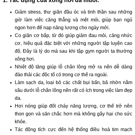
1. Tác dụng của xông hơi đá muối:
Giảm stress, thư giãn đầu óc và tinh thần sau những
giờ làm việc căng thẳng và mệt mỏi, giúp bạn ngủ
ngon hơn để nạp năng lượng cho ngày mới.
Co giãn cơ bắp, từ đó giúp giảm đau mỏi, căng nhức
cơ, hiệu quả đặc biệt với những người tập luyện cao
độ. Đây là lý do mà sau khi tập gym người ta thường
xông hơi.
Nhiệt độ tăng giúp lỗ chân lông mở ra nên dễ dàng
đào thải các độc tố có trong cơ thể ra ngoài.
Làm sạch da, loại bỏ các chất bụi bẩn, bã nhờn nằm
sâu dưới lỗ chân lông nên rất có ích trong việc làm đẹp
da.
Hơi nóng giúp đốt cháy năng lượng, cơ thể trở nên
thon gọn và săn chắc hơn mà không gây hại cho sức
khỏe.
Tác động tích cực đến hệ thống điều hoà tim mạch