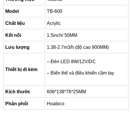
Model
TB-600
Chất liệu
Acrylic
Kết nối
1.5inch/ 50MM
Lưu lượng
1.38-2.7m3/h (độ cao 900MM)
– Đèn LED 8W/12V/DC
Thiết bị đi kèm
– Biến thế và điều khiển cầm tay
Kích thước
606*138*76*25MM
Phân phối
Hoabico