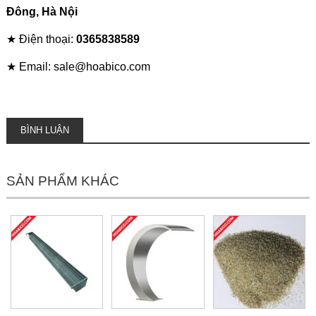
Đông, Hà Nội
★ Điện thoại:
0365838589
★ Email: sale@hoabico.com
BÌNH LUẬN
SẢN PHẨM KHÁC