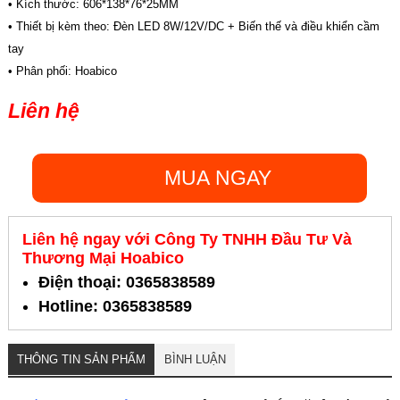
• Kích thước: 606*138*76*25MM
• Thiết bị kèm theo: Đèn LED 8W/12V/DC + Biến thế và điều khiển cầm
tay
• Phân phối: Hoabico
Liên hệ
MUA NGAY
Liên hệ ngay với Công Ty TNHH Đầu Tư Và
Thương Mại Hoabico
Điện thoại: 0365838589
Hotline: 0365838589
THÔNG TIN SẢN PHẨM
BÌNH LUẬN