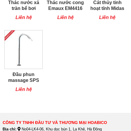
Thác nước xả
Thác nước cong
Cát thủy tinh
tràn bể bơi
Emaux EM4416
hoạt tính Midas
Tafuma TB-900
Liên hệ
Liên hệ
Liên hệ
Đầu phun
massage SPS
Liên hệ
CÔNG TY TNHH ĐẦU TƯ VÀ THƯƠNG MẠI HOABICO
Địa chỉ:
No04-LK4-06, Khu dọc bún 1, La Khê, Hà Đông