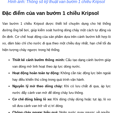
Hình ảnh: Thông số kỹ thuật van bướm 1 chiều Kripsol
Đặc điểm của van bướm 1 chiều Kripsol
Van bướm 1 chiều Kripsol được thiết kế chuyên dụng cho hệ thống
đường ống bể bơi, giúp kiểm soát hướng dòng chảy một cách tự động và
ổn định. Cơ chế hoạt động của sản phẩm dựa trên cánh bướm kết hợp lò
xo, đảm bảo chỉ cho nước đi qua theo một chiều duy nhất, hạn chế tối đa
hiện tượng chảy ngược trong hệ thống.
Thiết kế cánh bướm thông minh:
Cấu tạo dạng cánh bướm giúp
van đóng mở linh hoạt theo áp lực dòng nước.
Hoạt động hoàn toàn tự động:
Không cần tác động lực bên ngoài
hay điều khiển thủ công trong quá trình vận hành.
Nguyên lý mở theo dòng chảy:
Khi có lưu chất đi qua, áp lực
nước đẩy cánh van mở để dòng chảy lưu thông.
Cơ chế đóng bằng lò xo:
Khi dòng chảy dừng hoặc tụt áp, lò xo
sẽ đưa cánh van trở về vị trí đóng.
Chống chảy ngược hiệu quả:
Ngăn nước quay ngược về nguồn,