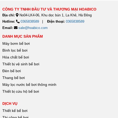
CÔNG TY TNHH ĐẦU TƯ VÀ THƯƠNG MẠI HOABICO
Địa chỉ:
No04-LK4-06, Khu dọc bún 1, La Khê, Hà Đông
Hotline:
0365838589
Điện thoại:
0365838589
Email:
sale@hoabico.com
DANH MỤC SẢN PHẨM
Máy bơm bể bơi
Bình lọc bể bơi
Hóa chất bể bơi
Thiết bị vệ sinh bể bơi
Đèn bể bơi
Thang bể bơi
Máy lọc nước bể bơi thông minh
Thiết bị cứu hộ bể bơi
DỊCH VỤ
Thiết kế bể bơi
Thi công bể bơi