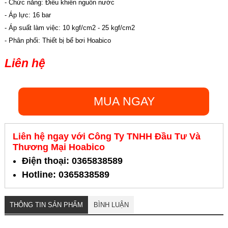
- Chức năng: Điều khiển nguồn nước
- Áp lực: 16 bar
- Áp suất làm việc: 10 kgf/cm2 - 25 kgf/cm2
- Phân phối: Thiết bị bể bơi Hoabico
Liên hệ
MUA NGAY
Liên hệ ngay với Công Ty TNHH Đầu Tư Và
Thương Mại Hoabico
Điện thoại: 0365838589
Hotline: 0365838589
THÔNG TIN SẢN PHẨM
BÌNH LUẬN