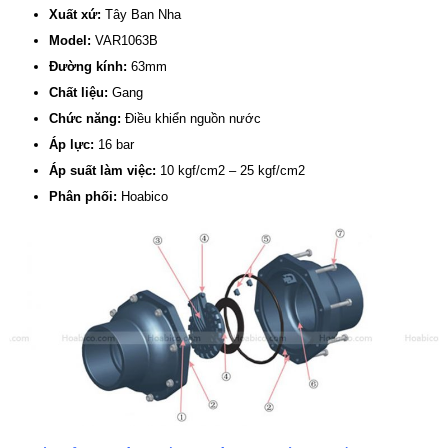
Xuất xứ:
Tây Ban Nha
Model:
VAR1063B
Đường kính:
63mm
Chất liệu:
Gang
Chức năng:
Điều khiển nguồn nước
Áp lực:
16 bar
Áp suất làm việc:
10 kgf/cm2 – 25 kgf/cm2
Phân phối:
Hoabico