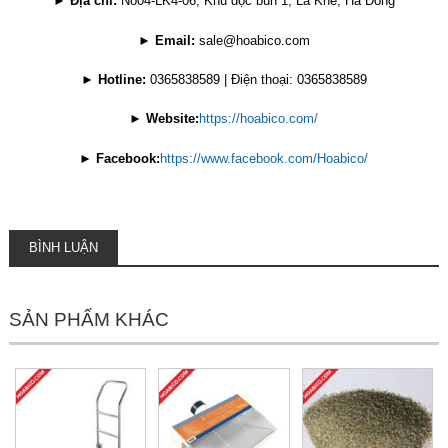
►
Địa chỉ:
No04-LK4-06, Khu dọc bún 1, La Khê, Hà Đông
►
Email:
sale@hoabico.com
►
Hotline:
0365838589 | Điện thoại: 0365838589
►
Website:
https://hoabico.com/
►
Facebook:
https://www.facebook.com/Hoabico/
BÌNH LUẬN
SẢN PHẨM KHÁC