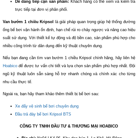
Dễ dàng tiếp cận sản phẩm:
Khách hàng có thể xem và kiểm tra
trực tiếp tại đơn vị phân phối.
Van bướm 1 chiều Kripsol
là giải pháp quan trọng giúp hệ thống đường
ống bể bơi vận hành ổn định, hạn chế rủi ro chảy ngược và nâng cao hiệu
suất sử dụng. Với thiết kế tự động và độ bền cao, sản phẩm phù hợp cho
nhiều công trình từ dân dụng đến kỹ thuật chuyên dụng.
Nếu bạn đang cần tìm van bướm 1 chiều Kripsol chính hãng, hãy liên hệ
Hoabico
để được tư vấn chi tiết và lựa chọn sản phẩm phù hợp nhất. Đội
ngũ kỹ thuật luôn sẵn sàng hỗ trợ nhanh chóng và chính xác cho từng
nhu cầu thực tế.
Ngoài ra, bạn hãy tham khảo thêm thiết bị bể bơi sau:
Xe đẩy vệ sinh bể bơi chuyên dụng
Đầu trả đáy bể bơi Kripsol BTS
CÔNG TY TNHH ĐẦU TƯ & THƯƠNG MẠI HOABICO