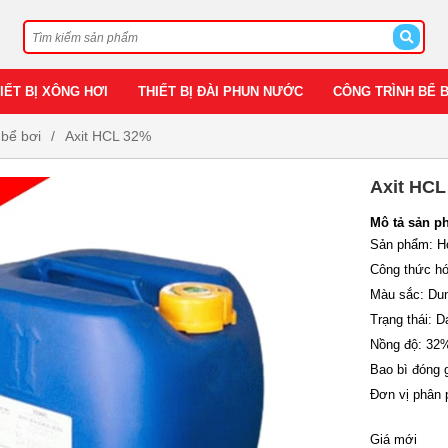
IẾT BỊ XÔNG HƠI
THIẾT BỊ ĐÀI PHUN NƯỚC
CÔNG TRÌNH BỂ 
 bể bơi
Axit HCL 32%
Axit HCL
Mô tả sản p
Sản phẩm: Hó
Công thức hó
Màu sắc: Dun
Trạng thái: D
Nồng độ: 32
Bao bì đóng gó
Đơn vị phân 
Giá mới