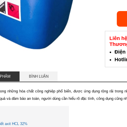
Liên h
Thương
Điện
Hotl
 PHẨM
BÌNH LUẬN
rong những hóa chất công nghiệp phổ biến, được ứng dụng rộng rãi trong n
quả và đảm bảo an toàn, người dùng cần hiểu rõ đặc tính, công dụng cũng nh
tiết axit HCL 32%