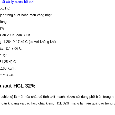
hất xử lý nước bể bơi
ọc: HCl
ịch trong suốt hoặc màu vàng nhạt.
 lỏng
 1%
Can 20 lít, can 30 lít…
g: 1,264 ở 17 độ C (so với không khí).
ảy: 114,7 độ C.
2 độ C.
 51,25 độ C
,163 Kg/lít
tử: 36,46
a axit HCL 32%
rochloric) là một hóa chất có tính axit mạnh, được sử dụng phổ biến trong 
, cặn khoáng và các hợp chất kiềm, HCL 32% mang lại hiệu quả cao trong vi