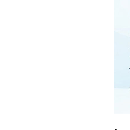
đặt thời gian xông
và nhiệt độ xông.
• Công suất:
9kW/220V/380V
• Xả cặn Tự động
• Bảo hành: 12
tháng
• Đơn vị phân phối:
Hoabico