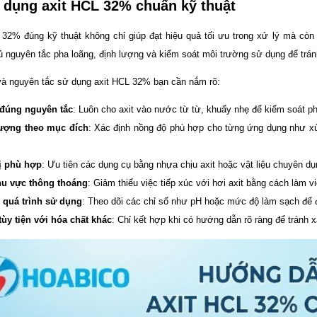
dụng axit HCL 32% chuẩn kỹ thuật
32% đúng kỹ thuật không chỉ giúp đạt hiệu quả tối ưu trong xử lý mà còn h
ủ nguyên tắc pha loãng, định lượng và kiểm soát môi trường sử dụng để trán
và nguyên tắc sử dụng axit HCL 32% bạn cần nắm rõ:
 đúng nguyên tắc
: Luôn cho axit vào nước từ từ, khuấy nhẹ để kiểm soát ph
lượng theo mục đích
: Xác định nồng độ phù hợp cho từng ứng dụng như xử
ị phù hợp
: Ưu tiên các dụng cụ bằng nhựa chịu axit hoặc vật liệu chuyên d
hu vực thông thoáng
: Giảm thiểu việc tiếp xúc với hơi axit bằng cách làm v
 quá trình sử dụng
: Theo dõi các chỉ số như pH hoặc mức độ làm sạch để đi
tùy tiện với hóa chất khác
: Chỉ kết hợp khi có hướng dẫn rõ ràng để tránh 