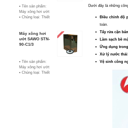
• Bảo hành: 12
Dưới đây là những công
• Tên sản phẩm:
tháng
Máy xông hơi ướt
• Đơn vị phân phối:
Điều chỉnh độ 
• Chủng loại: Thiết
Hoabico
bị xông hơi
toàn.
• Thương hiệu:
Tẩy rửa cặn bá
Sawo
Máy xông hơi
• Xuất xứ:
ướt SAWO STN-
Làm sạch bề mặ
Philippine
90-C1/3
Ứng dụng trong
• Model: STN-60-
Xử lý nước thải
C1/3
• Có bảng điều
Vệ sinh công n
• Tên sản phẩm:
khiển điện tử hiển
Máy xông hơi ướt
thị số, cho phép cài
• Chủng loại: Thiết
đặt thời gian xông
bị xông hơi
và nhiệt độ xông.
• Thương hiệu:
• Công suất:
Sawo
6Kw/220V/380V
• Xuất xứ:
• Xả cặn Tự động
Philippines
• Bảo hành: 12
• Model: STN-90-
tháng
C1/3
• Đơn vị phân phối:
• Có bảng điều
Hoabico
khiển điện tử hiển
thị số, cho phép cài