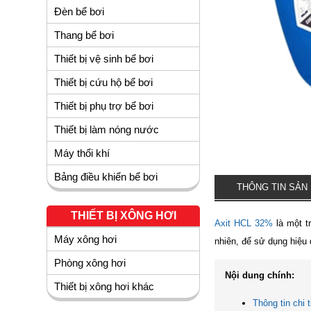
Đèn bể bơi
Thang bể bơi
Thiết bị vệ sinh bể bơi
Thiết bị cứu hộ bể bơi
Thiết bị phụ trợ bể bơi
Thiết bị làm nóng nước
Máy thổi khí
Bảng điều khiển bể bơi
THÔNG TIN SẢN
THIẾT BỊ XÔNG HƠI
Axit HCL 32%
là một t
Máy xông hơi
nhiên, để sử dụng hiệu 
Phòng xông hơi
Nội dung chính:
Thiết bị xông hơi khác
Thông tin chi 