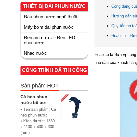
THIẾT BỊ ĐÀI PHUN NƯỚC
Công dụng củ
Hướng dẫn sử
Đầu phun nước nghệ thuật
Quy tắc an to
Máy bơm đài phun nước
Hoabico – Đơn
Đèn âm nước – Đèn LED
chịu nước
Nhạc nước
Hoabico là đơn vị cun
nhu cầu của khách hàng.
CÔNG TRÌNH ĐÃ THI CÔNG
Sản phẩm HOT
Cá heo phun
nước bể bơi
• Tên sản phẩm: Cá
heo phun nước
• Kích thước: 1330
x 1100 x 400 x 300
(mm)