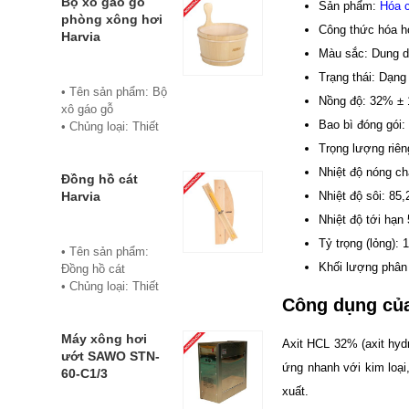
• Chủng loại: Thiết
Bộ xô gáo gỗ
Sản phẩm:
Hóa c
tươi, đặc trưng của
bị xông hơi
phòng xông hơi
Công thức hóa h
dầu sả
• Thành phần chiết
Harvia
• Thành phần hóa
Màu sắc: Dung d
xuất: lá
học chính: Citral
• Phương pháp
Trạng thái: Dạng
(Citral A và Citral B)
chiết xuất: Chưng
• Tên sản phẩm: Bộ
Nồng độ: 32% ±
60- 80%
cất hơi nước
xô gáo gỗ
• Đóng chai: Lọ
• Hình thức: Chất
Bao bì đóng gói: 
• Chủng loại: Thiết
10ml
lỏng
bị xông hơi
Trọng lượng riên
• Xuất xứ: Việt
• Màu sắc: Tinh dầu
• Thương hiệu:
Nam
Nhiệt độ nóng ch
có màu vàng nhạt
Harvia
Đồng hồ cát
• Đơn vị phân phối:
• Mùi vị: Mùi chanh
Nhiệt độ sôi: 85,
• Xuất xứ: Phần
Harvia
Hoabico.
tươi, đặc trưng của
Lan
Nhiệt độ tới hạn
dầu sả
• Bảo hành: 12
Tỷ trọng (lỏng): 1
• Thành phần hóa
tháng
• Tên sản phẩm:
học chính: Citral
• Đơn vị phân phối:
Khối lượng phân 
Đồng hồ cát
(Citral A và Citral B)
Hoabico
• Chủng loại: Thiết
60- 80%
Công dụng củ
bị xông hơi
• Đóng chai: Lọ
• Thương hiệu:
20ml
Harvia
Máy xông hơi
Axit HCL 32% (axit hyd
• Xuất xứ: Việt
• Xuất xứ: Phần
ướt SAWO STN-
Nam
ứng nhanh với kim loại
Lan
60-C1/3
• Đơn vị phân phối:
• Chất liệu: Gỗ cao
xuất.
Hoabico.
cấp