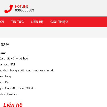
HOTLINE
0365838589
BƠI
TIN TỨC
LIÊN HỆ
GIỚI THIỆU
 32%
hẩm:
a chất xử lý bể bơi.
a học: HCl
g dịch trong suốt hoặc màu vàng nhạt.
ạng lỏng
% ± 1%
i: Can 20 lít, can 30 lít...
phối: Hoabico.
Liên hệ