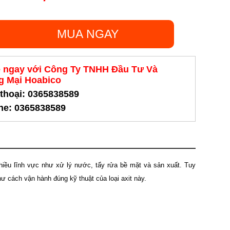
MUA NGAY
ệ ngay với Công Ty TNHH Đầu Tư Và
 Mại Hoabico
 thoại: 0365838589
ine: 0365838589
hiều lĩnh vực như xử lý nước, tẩy rửa bề mặt và sản xuất. Tuy
ư cách vận hành đúng kỹ thuật của loại axit này.