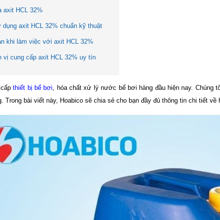
a axit HCL 32%
 dụng axit HCL 32% chuẩn kỹ thuật
àn khi làm việc với axit HCL 32%
 vị cung cấp axit HCL 32% uy tín
g cấp
thiết bị bể bơi
, hóa chất xử lý nước bể bơi hàng đầu hiện nay. Chúng 
 Trong bài viết này, Hoabico sẽ chia sẻ cho bạn đầy đủ thông tin chi tiết về