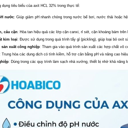
 dụng tiêu biểu của axit HCL 32% trong thực tế:
pH nước
: Giúp giảm pH nhanh chóng trong nước bể bơi, nước thải hoặc h
m, cáu cặn
: Hòa tan hiệu quả các lớp cặn canxi, rỉ sét, cặn khoáng bám trên
t kim loại
: Được sử dụng trong quá trình tẩy gỉ (pickling), giúp loại bỏ oxit
 sản xuất công nghiệp
: Tham gia vào quá trình sản xuất các hợp chất vô 
: Trung hòa các dung dịch có tính kiềm, hỗ trợ cân bằng pH và nâng cao hiệu 
ghiệp
: Dùng trong các quy trình làm sạch nhà xưởng, thiết bị nhờ khả năng 