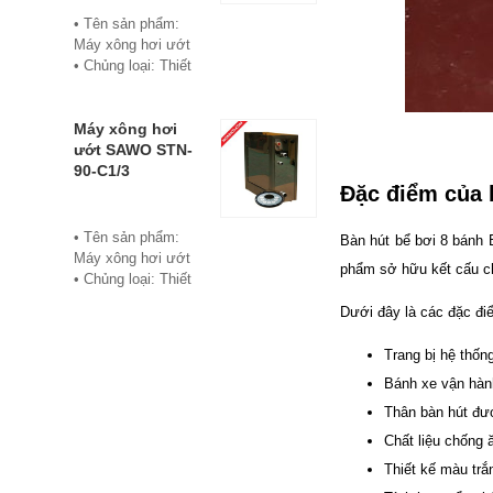
• Bảo hành: 12
• Tên sản phẩm:
tháng
Máy xông hơi ướt
• Đơn vị phân phối:
• Chủng loại: Thiết
Hoabico
bị xông hơi
• Thương hiệu:
Sawo
Máy xông hơi
• Xuất xứ:
ướt SAWO STN-
Philippine
90-C1/3
Đặc điểm của 
• Model: STN-60-
C1/3
• Có bảng điều
• Tên sản phẩm:
Bàn hút bể bơi 8 bánh 
khiển điện tử hiển
Máy xông hơi ướt
phẩm sở hữu kết cấu ch
thị số, cho phép cài
• Chủng loại: Thiết
đặt thời gian xông
bị xông hơi
Dưới đây là các đặc đi
và nhiệt độ xông.
• Thương hiệu:
• Công suất:
Sawo
Trang bị hệ thốn
6Kw/220V/380V
• Xuất xứ:
• Xả cặn Tự động
Philippines
Bánh xe vận hàn
• Bảo hành: 12
• Model: STN-90-
Thân bàn hút đượ
tháng
C1/3
Chất liệu chống 
• Đơn vị phân phối:
• Có bảng điều
Hoabico
khiển điện tử hiển
Thiết kế màu trắn
thị số, cho phép cài