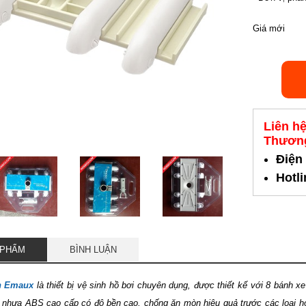
Giá mới
Liên h
Thương
Điện
Hotl
 PHẨM
BÌNH LUẬN
nh Emaux
là thiết bị vệ sinh hồ bơi chuyên dụng, được thiết kế với 8 bánh x
nhựa ABS cao cấp có độ bền cao, chống ăn mòn hiệu quả trước các loại hó