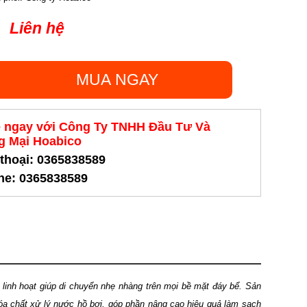
Liên hệ
MUA NGAY
ệ ngay với Công Ty TNHH Đầu Tư Và
 Mại Hoabico
 thoại: 0365838589
ine: 0365838589
e linh hoạt giúp di chuyển nhẹ nhàng trên mọi bề mặt đáy bể. Sản
a chất xử lý nước hồ bơi, góp phần nâng cao hiệu quả làm sạch