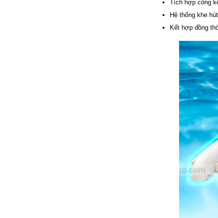
Tích hợp cổng k
đặt thời gian xông
Hệ thống khe hút
và nhiệt độ xông.
• Công suất:
Kết hợp đồng thờ
9kW/220V/380V
• Xả cặn Tự động
• Bảo hành: 12
tháng
• Đơn vị phân phối:
Hoabico