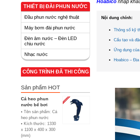
Hoabico
nhập khẩu 
THIẾT BỊ ĐÀI PHUN NƯỚC
Đầu phun nước nghệ thuật
Nội dung chính:
Máy bơm đài phun nước
Thông số kỹ t
Đèn âm nước – Đèn LED
Cấu tạo và đặ
chịu nước
Ứng dụng của 
Nhạc nước
Hoabico – Địa
CÔNG TRÌNH ĐÃ THI CÔNG
Sản phẩm HOT
Cá heo phun
nước bể bơi
• Tên sản phẩm: Cá
heo phun nước
• Kích thước: 1330
x 1100 x 400 x 300
(mm)