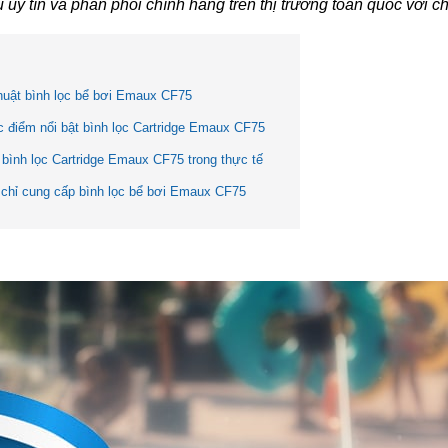
uy tín và phân phối chính hãng trên thị trường toàn quốc với c
huật bình lọc bể bơi Emaux CF75
c điểm nổi bật bình lọc Cartridge Emaux CF75
bình lọc Cartridge Emaux CF75 trong thực tế
 chỉ cung cấp bình lọc bể bơi Emaux CF75