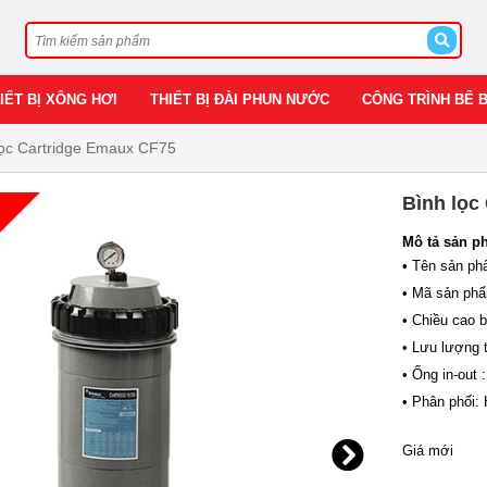
IẾT BỊ XÔNG HƠI
THIẾT BỊ ĐÀI PHUN NƯỚC
CÔNG TRÌNH BỂ 
lọc Cartridge Emaux CF75
Bình lọc
Mô tả sản p
• Tên sản ph
• Mã sản ph
• Chiều cao 
• Lưu lượng t
• Ống in-out
• Phân phối:
Giá mới