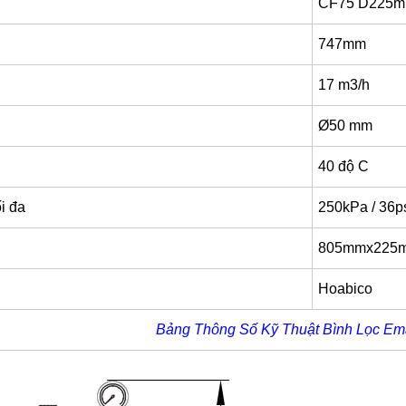
CF75 D225
747mm
17 m3/h
Ø50 mm
40 độ C
ối đa
250kPa / 36ps
805mmx225
Hoabico
Bảng Thông Số Kỹ Thuật Bình Lọc E