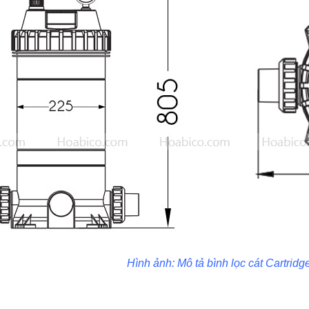
Hình ảnh: Mô tả b
ình lọc cát Cartrid