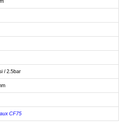
mm
i / 2.5bar
mm
maux CF75