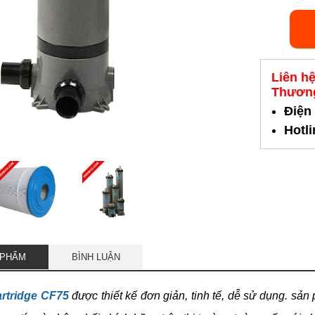
Liên h
Thương
Điện
Hotl
 PHẨM
BÌNH LUẬN
artridge CF75
được thiết kế đơn giản, tinh tế, dễ sử dụng. sả