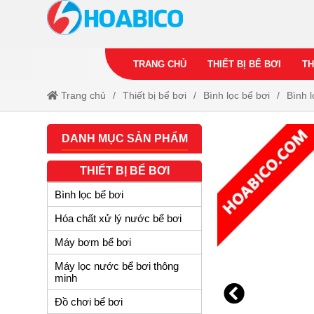
TRANG CHỦ
THIẾT BỊ BỂ BƠI
TH
Trang chủ
Thiết bị bể bơi
Bình lọc bể bơi
Bình 
DANH MỤC SẢN PHẨM
THIẾT BỊ BỂ BƠI
Bình lọc bể bơi
Hóa chất xử lý nước bể bơi
Máy bơm bể bơi
Máy lọc nước bể bơi thông
minh
Đồ chơi bể bơi