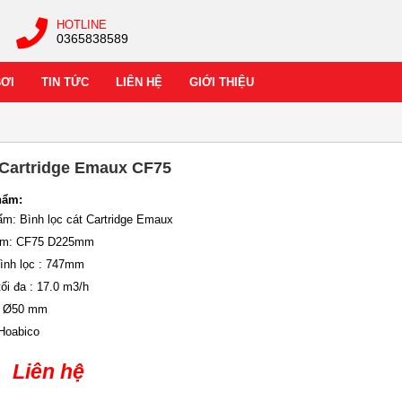
HOTLINE
0365838589
BƠI
TIN TỨC
LIÊN HỆ
GIỚI THIỆU
 Cartridge Emaux CF75
hẩm:
ẩm: Bình lọc cát Cartridge Emaux
ẩm: CF75 D225mm
bình lọc : 747mm
ối đa : 17.0 m3/h
 : Ø50 mm
 Hoabico
Liên hệ