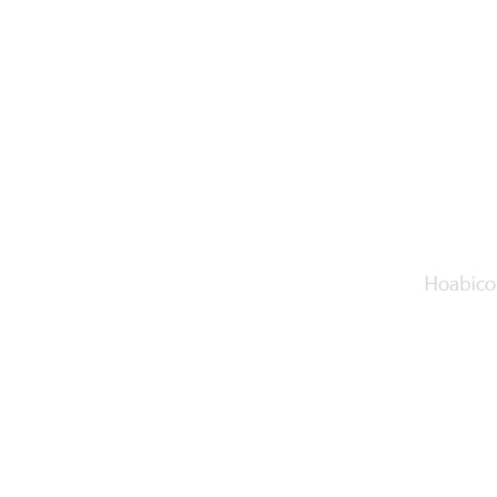
đặt thời gian xông
và nhiệt độ xông.
• Công suất:
9kW/220V/380V
• Xả cặn Tự động
• Bảo hành: 12
tháng
• Đơn vị phân phối:
Hoabico