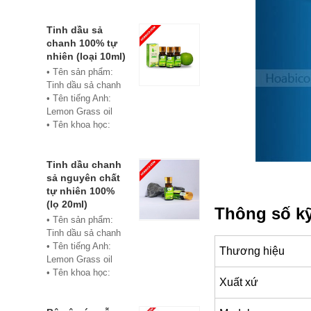
• Màu sắc: xanh
• Vật liệu:
Composite
Tinh dầu sả
• Phân phối:
chanh 100% tự
Hoabico
nhiên (loại 10ml)
• Tên sản phẩm:
Tinh dầu sả chanh
• Tên tiếng Anh:
Lemon Grass oil
• Tên khoa học:
Cymbopogon
flexuosus
• Chủng loại: Thiết
Tinh dầu chanh
bị xông hơi
sả nguyên chất
• Thành phần chiết
tự nhiên 100%
xuất: lá
(lọ 20ml)
Thông số kỹ
• Phương pháp
• Tên sản phẩm:
chiết xuất: Chưng
Tinh dầu sả chanh
cất hơi nước
• Tên tiếng Anh:
Thương hiệu
• Hình thức: Chất
Lemon Grass oil
lỏng
• Tên khoa học:
Xuất xứ
• Màu sắc: Tinh dầu
Cymbopogon
có màu vàng nhạt
flexuosus
• Mùi vị: Mùi chanh