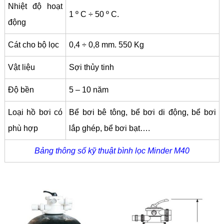
Nhiệt độ hoạt
1 º C ÷ 50 º C.
động
Cát cho bộ lọc
0,4 ÷ 0,8 mm. 550 Kg
Vật liệu
Sợi thủy tinh
Độ bền
5 – 10 năm
Loại hồ bơi có
Bể bơi bê tông, bể bơi di động, bể bơi
phù hợp
lắp ghép, bể bơi bạt….
Bảng thông số kỹ thuật bình lọc Minder M40