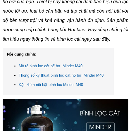
hồ bơi của bạn. Thiết bị này không chỉ đảm bảo hiệu quả lọc
nước tối ưu, loại bỏ cặn bẩn và tạp chất mà còn nổi bật với
độ bền vượt trội và khả năng vận hành ổn định. Sản phẩm
được cung cấp chính hãng bởi Hoabico. Hãy cùng chúng tôi
tìm hiểu ngay thông tin về bình lọc cát ngay sau đây.
Nội dung chính:
Mô tả bình lọc cát bể bơi Minder M40
Thông số kỹ thuật bình lọc cát hồ bơi Minder M40
Đặc điểm nổi bật bình lọc Minder M40