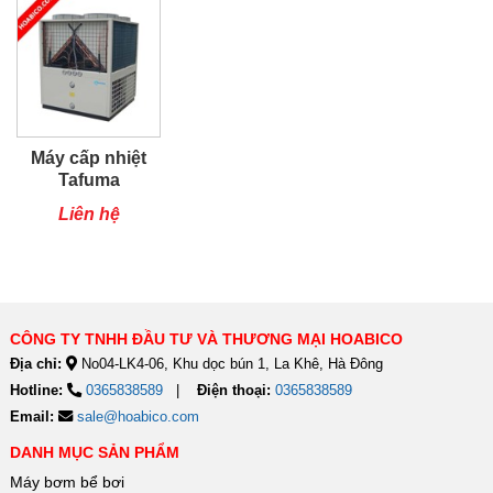
Máy cấp nhiệt
Tafuma
TSQ80RP
Liên hệ
CÔNG TY TNHH ĐẦU TƯ VÀ THƯƠNG MẠI HOABICO
Địa chỉ:
No04-LK4-06, Khu dọc bún 1, La Khê, Hà Đông
Hotline:
0365838589
Điện thoại:
0365838589
Email:
sale@hoabico.com
DANH MỤC SẢN PHẨM
Máy bơm bể bơi