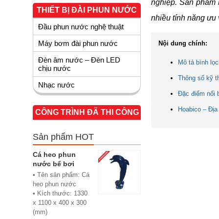
nghiệp. Sản phẩm
THIẾT BỊ ĐÀI PHUN NƯỚC
nhiều tính năng ưu
Đầu phun nước nghệ thuật
Máy bơm đài phun nước
Nội dung chính:
Đèn âm nước – Đèn LED
Mô tả bình lọ
chịu nước
Thông số kỹ t
Nhạc nước
Đặc điểm nổi 
Hoabico – Địa
CÔNG TRÌNH ĐÃ THI CÔNG
Sản phẩm HOT
Cá heo phun
nước bể bơi
• Tên sản phẩm: Cá
heo phun nước
• Kích thước: 1330
x 1100 x 400 x 300
(mm)