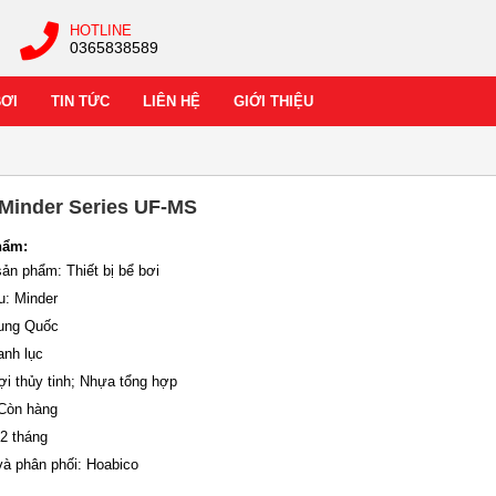
HOTLINE
0365838589
BƠI
TIN TỨC
LIÊN HỆ
GIỚI THIỆU
 Minder Series UF-MS
hẩm:
sản phẩm: Thiết bị bể bơi
u: Minder
rung Quốc
anh lục
Sợi thủy tinh; Nhựa tổng hợp
 Còn hàng
12 tháng
và phân phối: Hoabico