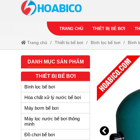
TRANG CHỦ
THIẾT BỊ BỂ BƠI
TH
Trang chủ
Thiết bị bể bơi
Bình lọc bể bơi
Bình 
DANH MỤC SẢN PHẨM
THIẾT BỊ BỂ BƠI
Bình lọc bể bơi
Hóa chất xử lý nước bể bơi
Máy bơm bể bơi
Máy lọc nước bể bơi thông
minh
Đồ chơi bể bơi