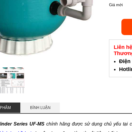
Giá mới
Liên h
Thương
Điện
Hotl
 PHẨM
BÌNH LUẬN
Minder Series UF-MS
chính hãng được sử dụng chủ yếu tại các