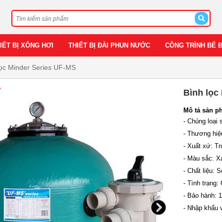
IẾT BỊ XÔNG HƠI
THIẾT BỊ ĐÀI PHUN NƯỚC
CÔNG TRÌNH BỂ 
lọc Minder Series UF-MS
Bình lọc
Mô tả sản p
- Chủng loại 
- Thương hiệ
- Xuất xứ: T
- Màu sắc: X
- Chất liệu: 
- Tình trạng:
- Bảo hành: 
- Nhập khẩu 