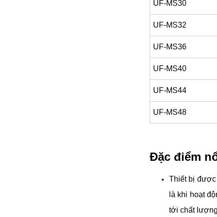
UF-MS30
đặt thời gian xông
và nhiệt độ xông.
UF-MS32
• Công suất:
9kW/220V/380V
• Xả cặn Tự động
UF-MS36
• Bảo hành: 12
tháng
UF-MS40
• Đơn vị phân phối:
Hoabico
UF-MS44
UF-MS48
Đặc điểm nổ
Thiết bị được 
là khi hoạt độ
tới chất lượn