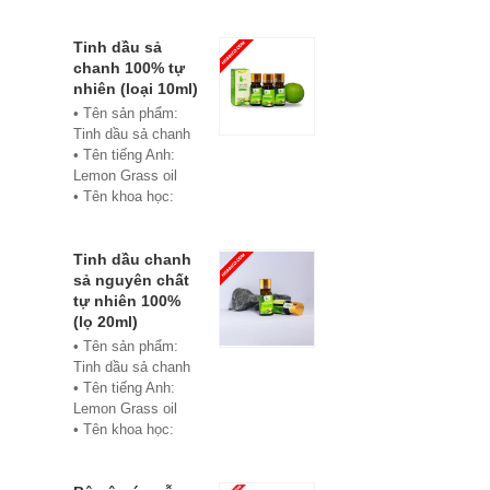
• Màu sắc: xanh
• Vật liệu:
Composite
Tinh dầu sả
• Phân phối:
chanh 100% tự
Hoabico
nhiên (loại 10ml)
• Tên sản phẩm:
Tinh dầu sả chanh
• Tên tiếng Anh:
Lemon Grass oil
• Tên khoa học:
Cymbopogon
flexuosus
• Chủng loại: Thiết
Tinh dầu chanh
bị xông hơi
sả nguyên chất
• Thành phần chiết
tự nhiên 100%
xuất: lá
(lọ 20ml)
• Phương pháp
• Tên sản phẩm:
chiết xuất: Chưng
Tinh dầu sả chanh
cất hơi nước
• Tên tiếng Anh:
• Hình thức: Chất
Lemon Grass oil
lỏng
• Tên khoa học:
• Màu sắc: Tinh dầu
Cymbopogon
có màu vàng nhạt
flexuosus
• Mùi vị: Mùi chanh