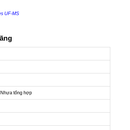
ies UF-MS
hãng
; Nhựa tổng hợp