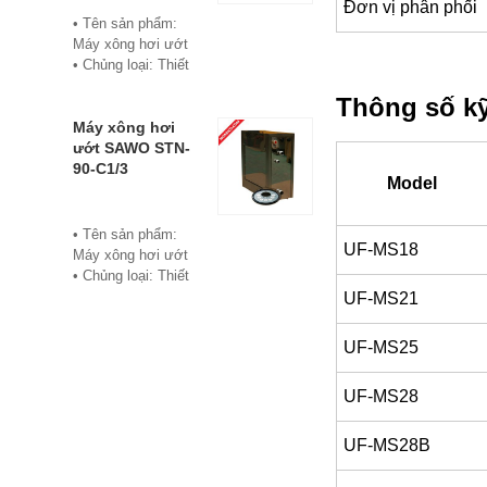
Đơn vị phân phối
• Bảo hành: 12
• Tên sản phẩm:
tháng
Máy xông hơi ướt
• Đơn vị phân phối:
• Chủng loại: Thiết
Hoabico
bị xông hơi
Thông số kỹ
• Thương hiệu:
Sawo
Máy xông hơi
• Xuất xứ:
ướt SAWO STN-
Philippine
90-C1/3
Model
• Model: STN-60-
C1/3
• Có bảng điều
• Tên sản phẩm:
UF-MS18
khiển điện tử hiển
Máy xông hơi ướt
thị số, cho phép cài
• Chủng loại: Thiết
đặt thời gian xông
bị xông hơi
UF-MS21
và nhiệt độ xông.
• Thương hiệu:
• Công suất:
Sawo
UF-MS25
6Kw/220V/380V
• Xuất xứ:
• Xả cặn Tự động
Philippines
UF-MS28
• Bảo hành: 12
• Model: STN-90-
tháng
C1/3
• Đơn vị phân phối:
• Có bảng điều
UF-MS28B
Hoabico
khiển điện tử hiển
thị số, cho phép cài