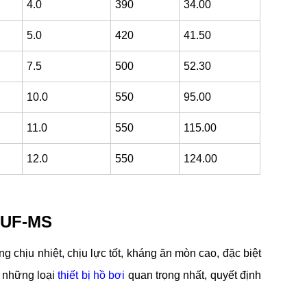
4.0
390
34.00
5.0
420
41.50
7.5
500
52.30
10.0
550
95.00
11.0
550
115.00
12.0
550
124.00
s UF-MS
 chịu nhiệt, chịu lực tốt, kháng ăn mòn cao, đặc biệt
ng những loại
thiết bị hồ bơi
quan trọng nhất, quyết định