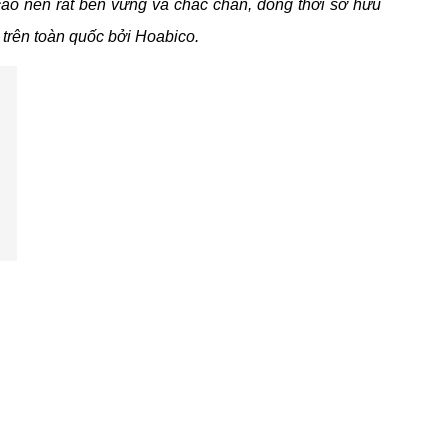
cao nên rất bền vững và chắc chắn, đồng thời sở hữu
 trên toàn quốc bởi Hoabico.