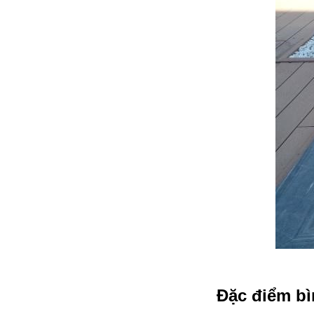
đặt thời gian xông
và nhiệt độ xông.
• Công suất:
9kW/220V/380V
• Xả cặn Tự động
• Bảo hành: 12
tháng
• Đơn vị phân phối:
Hoabico
Đặc điểm bì