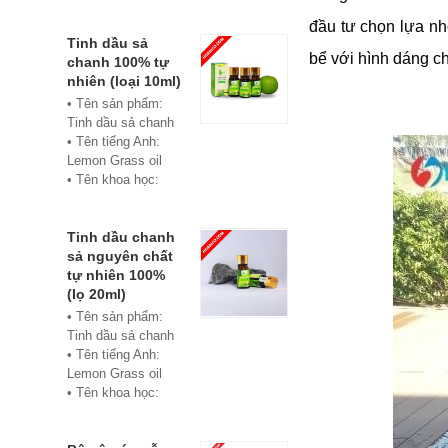
• Màu sắc: xanh
• Vật liệu:
đầu tư chọn lựa nh
Composite
Tinh dầu sả
bể với hình dáng ch
• Phân phối:
chanh 100% tự
Hoabico
nhiên (loại 10ml)
• Tên sản phẩm:
Tinh dầu sả chanh
• Tên tiếng Anh:
Lemon Grass oil
• Tên khoa học:
Cymbopogon
flexuosus
• Chủng loại: Thiết
Tinh dầu chanh
bị xông hơi
sả nguyên chất
• Thành phần chiết
tự nhiên 100%
xuất: lá
(lọ 20ml)
• Phương pháp
• Tên sản phẩm:
chiết xuất: Chưng
Tinh dầu sả chanh
cất hơi nước
• Tên tiếng Anh:
• Hình thức: Chất
Lemon Grass oil
lỏng
• Tên khoa học:
• Màu sắc: Tinh dầu
Cymbopogon
có màu vàng nhạt
flexuosus
• Mùi vị: Mùi chanh