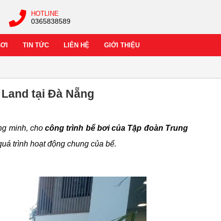
HOTLINE
0365838589
BƠI
TIN TỨC
LIÊN HỆ
GIỚI THIỆU
 Land tại Đà Nẵng
ông minh, cho
công trình bể bơi của Tập đoàn Trung
quá trình hoạt động chung của bể.