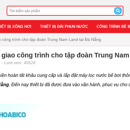
IẾT BỊ XÔNG HƠI
THIẾT BỊ ĐÀI PHUN NƯỚC
CÔNG TRÌNH BỂ 
o công trình cho tập đoàn Trung Nam Land tại Đà Nẵng
 giao công trình cho tập đoàn Trung Nam
7
- Lượt xem: 40528
iện hoàn tất khâu cung cấp và lắp đặt máy lọc nước bể bơi th
Nẵng
. Đến nay thiết bị đã được đưa vào vận hành, phục vụ cho 