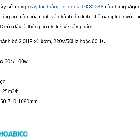
 này sử dụng
máy lọc thông minh mã PK8028A
của hãng Vigor.
hống ăn mòn hóa chất, vận hành ổn định, khả năng lọc nước h
Dưới đây là thông tin chi tiết về sản phẩm:
o thành bể 2.0HP x1 bơm, 220V/50Hz hoặc 60Hz.
ox 304/ 100w.
lọc.
c 25m3/h.
1150*710*1090mm.