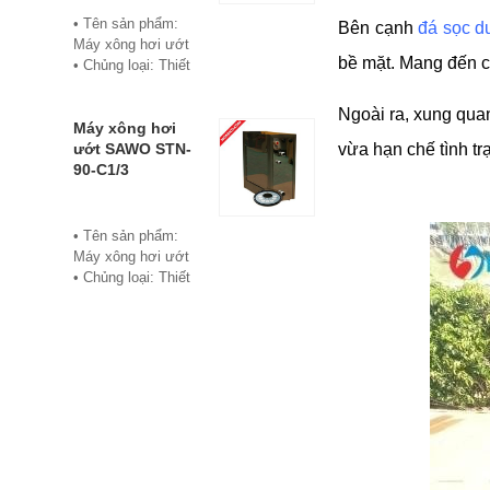
• Bảo hành: 12
• Tên sản phẩm:
Bên cạnh
đá sọc d
tháng
Máy xông hơi ướt
• Đơn vị phân phối:
bề mặt. Mang đến ch
• Chủng loại: Thiết
Hoabico
bị xông hơi
• Thương hiệu:
Ngoài ra, xung qua
Sawo
Máy xông hơi
• Xuất xứ:
ướt SAWO STN-
vừa hạn chế tình tr
Philippine
90-C1/3
• Model: STN-60-
C1/3
• Có bảng điều
• Tên sản phẩm:
khiển điện tử hiển
Máy xông hơi ướt
thị số, cho phép cài
• Chủng loại: Thiết
đặt thời gian xông
bị xông hơi
và nhiệt độ xông.
• Thương hiệu:
• Công suất:
Sawo
6Kw/220V/380V
• Xuất xứ:
• Xả cặn Tự động
Philippines
• Bảo hành: 12
• Model: STN-90-
tháng
C1/3
• Đơn vị phân phối:
• Có bảng điều
Hoabico
khiển điện tử hiển
thị số, cho phép cài