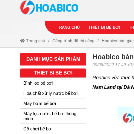
TRANG CHỦ
THIẾT BỊ BỂ BƠI
TH
Trang chủ
Công trình đã thi công
Hoabico bàn gia
Hoabico bàn
DANH MỤC SẢN PHẨM
09/08/2022 17:49 +0
THIẾT BỊ BỂ BƠI
Hoabico vừa thực h
Bình lọc bể bơi
Nam Land tại Đà 
Hóa chất xử lý nước bể bơi
Máy bơm bể bơi
Máy lọc nước bể bơi thông
minh
Đồ chơi bể bơi