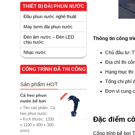
THIẾT BỊ ĐÀI PHUN NƯỚC
Đầu phun nước nghệ thuật
Máy bơm đài phun nước
Đèn âm nước – Đèn LED
Thông tin công tr
chịu nước
Nhạc nước
Chủ đầu tư: 
Địa chỉ thi c
CÔNG TRÌNH ĐÃ THI CÔNG
Hạng mục thi 
Tổng chi phí đ
Sản phẩm HOT
Đơn vị cung cấ
Cá heo phun
nước bể bơi
• Tên sản phẩm: Cá
heo phun nước
Đặc điểm cô
• Kích thước: 1330
x 1100 x 400 x 300
(mm)
Công trình bể bơi 