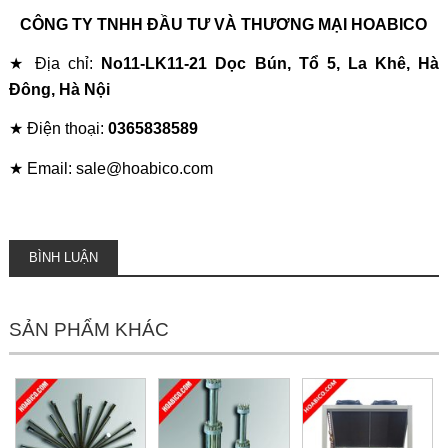
CÔNG TY TNHH ĐẦU TƯ VÀ THƯƠNG MẠI HOABICO
★ Địa chỉ:
No11-LK11-21 Dọc Bún, Tổ 5, La Khê, Hà
Đông, Hà Nội
★ Điện thoại:
0365838589
★ Email: sale@hoabico.com
BÌNH LUẬN
SẢN PHẨM KHÁC