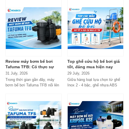
trong danh...
Review máy bơm bể bơi
Top ghế cứu hộ bể bơi giá
Tafuma TFB: Có thực sự
tốt, đáng mua hiện nay
đáng mua trong phân khúc
31 July, 2026
29 July, 2026
phổ thông?
Trong thời gian gần đây, máy
Giữa hàng loạt lựa chọn từ ghế
bơm bể bơi Tafuma TFB nổi lên
Inox 2 - 4 bậc, ghế nhựa ABS
như một lựa chọn đáng chú ý
cao cấp đến các dòng
trong...
Composite...