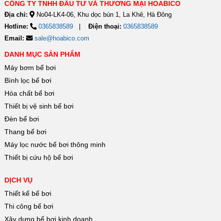
CÔNG TY TNHH ĐẦU TƯ VÀ THƯƠNG MẠI HOABICO
Địa chỉ:
No04-LK4-06, Khu dọc bún 1, La Khê, Hà Đông
Hotline:
0365838589
Điện thoại:
0365838589
Email:
sale@hoabico.com
DANH MỤC SẢN PHẨM
Máy bơm bể bơi
Bình lọc bể bơi
Hóa chất bể bơi
Thiết bị vệ sinh bể bơi
Đèn bể bơi
Thang bể bơi
Máy lọc nước bể bơi thông minh
Thiết bị cứu hộ bể bơi
DỊCH VỤ
Thiết kế bể bơi
Thi công bể bơi
Xây dựng bể bơi kinh doanh