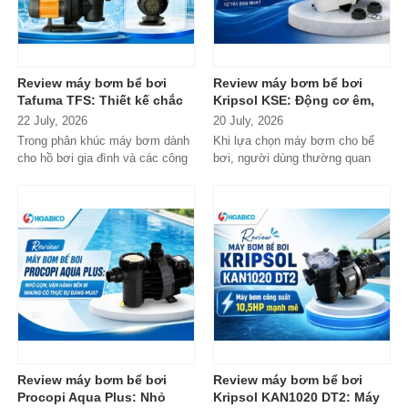
Review máy bơm bể bơi
Review máy bơm bể bơi
Tafuma TFS: Thiết kế chắc
Kripsol KSE: Động cơ êm,
chắn, vận hành ổn định,
bền bỉ, có xứng đáng với
22 July, 2026
20 July, 2026
đáng cân nhắc cho hồ bơi
danh tiếng từ Tây Ban Nha?
Trong phân khúc máy bơm dành
Khi lựa chọn máy bơm cho bể
gia đình
cho hồ bơi gia đình và các công
bơi, người dùng thường quan
trình quy mô nhỏ, Tafuma TFS
tâm nhiều hơn đến độ bền, khả...
đang nhận...
Review máy bơm bể bơi
Review máy bơm bể bơi
Procopi Aqua Plus: Nhỏ
Kripsol KAN1020 DT2: Máy