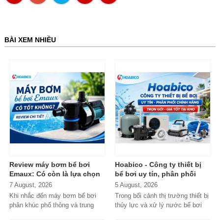
BÀI XEM NHIỀU
Review máy bơm bể bơi
Hoabico - Công ty thiết bị
Emaux: Có còn là lựa chọn
bể bơi uy tín, phân phối
đáng mua?
chính hãng toàn quốc
7 August, 2026
5 August, 2026
Khi nhắc đến máy bơm bể bơi
Trong bối cảnh thị trường thiết bị
phân khúc phổ thông và trung
thủy lực và xử lý nước bể bơi
cấp, Emaux gần như luôn nằm
xuất hiện tràn lan...