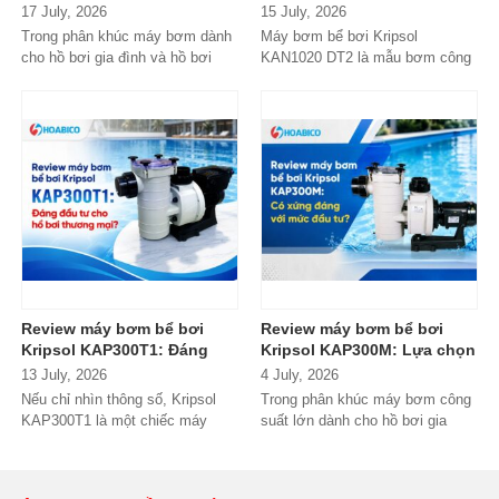
gọn, vận hành bền bỉ
bơm công suất lớn có đáng
17 July, 2026
15 July, 2026
nhưng có thực sự đáng
đầu tư?
Trong phân khúc máy bơm dành
Máy bơm bể bơi Kripsol
mua?
cho hồ bơi gia đình và hồ bơi
KAN1020 DT2 là mẫu bơm công
mini, Procopi Aqua Plus là cái
suất lớn đến từ thương hiệu
tên xuất...
Kripsol (Tây Ban...
Review máy bơm bể bơi
Review máy bơm bể bơi
Kripsol KAP300T1: Đáng
Kripsol KAP300M: Lựa chọn
đầu tư cho hồ bơi thương
đáng tiền cho hồ bơi
13 July, 2026
4 July, 2026
mại?
thương mại?
Nếu chỉ nhìn thông số, Kripsol
Trong phân khúc máy bơm công
KAP300T1 là một chiếc máy
suất lớn dành cho hồ bơi gia
bơm 3HP khá "bình thường"
đình cao cấp và hồ bơi kinh
trong phân...
doanh,...