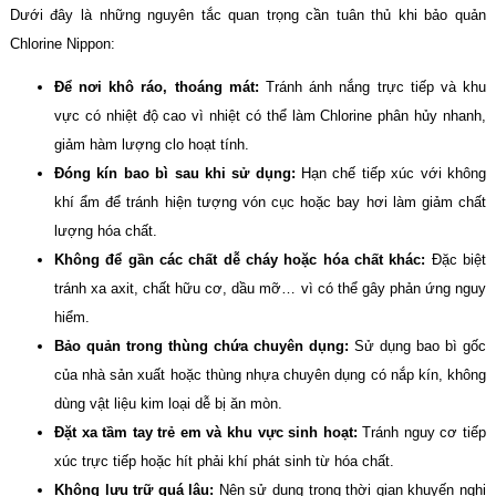
Dưới đây là những nguyên tắc quan trọng cần tuân thủ khi bảo quản
Chlorine Nippon:
Để nơi khô ráo, thoáng mát:
Tránh ánh nắng trực tiếp và khu
vực có nhiệt độ cao vì nhiệt có thể làm Chlorine phân hủy nhanh,
giảm hàm lượng clo hoạt tính.
Đóng kín bao bì sau khi sử dụng:
Hạn chế tiếp xúc với không
khí ẩm để tránh hiện tượng vón cục hoặc bay hơi làm giảm chất
lượng hóa chất.
Không để gần các chất dễ cháy hoặc hóa chất khác:
Đặc biệt
tránh xa axit, chất hữu cơ, dầu mỡ… vì có thể gây phản ứng nguy
hiểm.
Bảo quản trong thùng chứa chuyên dụng:
Sử dụng bao bì gốc
của nhà sản xuất hoặc thùng nhựa chuyên dụng có nắp kín, không
dùng vật liệu kim loại dễ bị ăn mòn.
Đặt xa tầm tay trẻ em và khu vực sinh hoạt:
Tránh nguy cơ tiếp
xúc trực tiếp hoặc hít phải khí phát sinh từ hóa chất.
Không lưu trữ quá lâu:
Nên sử dụng trong thời gian khuyến nghị