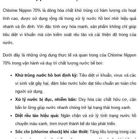
Chlorine Nippon 70% là dòng hóa chất khử trùng có hàm lượng clo hoạt
tính cao, được sử dụng rộng rãi trong xử lý nước hồ bơi nhờ hiệu quả
nhanh và ổn định. Với đặc tính oxy hóa mạnh, sản phẩm không chỉ giúp
tiêu diệt vi khuẩn mà còn kiểm soát rêu tảo và cải thiện độ trong của
nước.
Dưới đây là những ứng dụng thực tế và quan trọng của Chlorine Nippon
70% trong vận hành và duy trì chất lượng nước bể bơi:
Khử trùng nước hồ bơi định kỳ:
Tiêu diệt vi khuẩn, virus và các
vi sinh vật gây hại, đảm bảo nước luôn đạt tiêu chuẩn an toàn cho
người sử dụng.
Xử lý nước bị đục, nhiễm bẩn:
Oxy hóa các chất hữu cơ, cặn
bẩn lơ lửng giúp nước nhanh chóng trở lại trạng thái trong xanh.
Diệt rêu tảo hiệu quả:
Ngăn chặn và xử lý tình trạng nước hồ
chuyển màu xanh, trơn trượt thành bể do tảo phát triển.
Sốc clo (chlorine shock) khi cần thiết:
Tăng liều lượng trong các