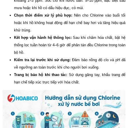
khoảng 1–3 ppm. Sốc clo khi nước bẩn: 5–10 ppm, đặc biệt sau
mưa hoặc khi hồ có dấu hiệu đục, có mùi.
Chọn thời điểm xử lý phù hợp:
Nên cho Chlorine vào buổi tối
hoặc khi hồ không hoạt động để hạn chế bay hơi và tăng hiệu quả
khử trùng.
Kết hợp vận hành hệ thống lọc:
Sau khi châm hóa chất, bật hệ
thống lọc tuần hoàn từ 4–6 giờ để phân tán đều Chlorine trong toàn
bộ hồ.
Kiểm tra lại trước khi sử dụng:
Đảm bảo nồng độ clo và pH đã
về ngưỡng an toàn trước khi cho người bơi xuống.
Trang bị bảo hộ khi thao tác:
Sử dụng găng tay, khẩu trang để
hạn chế tiếp xúc trực tiếp với hóa chất.