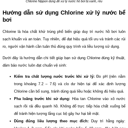
Chlorine Nippon dùng để xử lý nước hồ bơi bị xanh, rêu
Hướng dẫn sử dụng Chlorine xử lý nước bể
bơi
Chlorine là hóa chất khử trùng phổ biến giúp duy trì nước hồ bơi luôn
sạch khuẩn và an toàn. Tuy nhiên, để đạt hiệu quả tối ưu và tránh các rủi
ro, người vận hành cần tuân thủ đúng quy trình và liều lượng sử dụng.
Dưới đây là hướng dẫn chi tiết giúp bạn sử dụng Chlorine đúng kỹ thuật,
đảm bảo nước luôn đạt chuẩn vệ sinh:
Kiểm tra chất lượng nước trước khi xử lý:
Đo pH (nên nằm
trong khoảng 7.2 – 7.6) và clo dư hiện tại để xác định lượng
Chlorine cần bổ sung, tránh dùng quá liều hoặc không đủ hiệu quả.
Pha loãng trước khi sử dụng:
Hòa tan Chlorine vào xô nước
sạch rồi rải đều quanh hồ. Không đổ trực tiếp hóa chất xuống bể
để tránh hiện tượng lắng cục bộ gây hư hại bề mặt.
Dùng đúng liều lượng theo mục đích:
Duy trì hằng ngày: