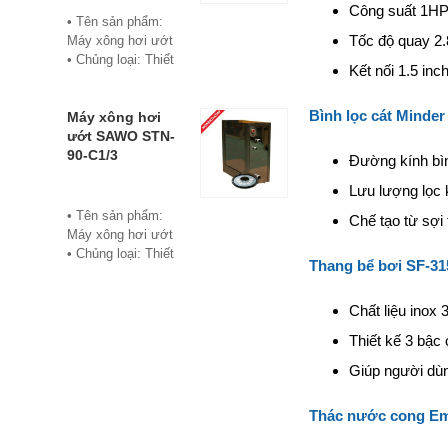
Công suất 1HP
• Bảo hành: 12
• Tên sản phẩm:
tháng
Tốc độ quay 2.
Máy xông hơi ướt
• Đơn vị phân phối:
• Chủng loại: Thiết
Kết nối 1.5 inc
Hoabico
bị xông hơi
• Thương hiệu:
Bình lọc cát Minde
Sawo
Máy xông hơi
• Xuất xứ:
ướt SAWO STN-
Philippine
90-C1/3
Đường kính b
• Model: STN-60-
Lưu lượng lọc 
C1/3
• Có bảng điều
• Tên sản phẩm:
Chế tạo từ sợi 
khiển điện tử hiển
Máy xông hơi ướt
thị số, cho phép cài
• Chủng loại: Thiết
Thang bể bơi SF-31
đặt thời gian xông
bị xông hơi
và nhiệt độ xông.
• Thương hiệu:
• Công suất:
Chất liệu inox 
Sawo
6Kw/220V/380V
• Xuất xứ:
Thiết kế 3 bậc
• Xả cặn Tự động
Philippines
• Bảo hành: 12
• Model: STN-90-
Giúp người dùn
tháng
C1/3
• Đơn vị phân phối:
• Có bảng điều
Thác nước cong E
Hoabico
khiển điện tử hiển
thị số, cho phép cài