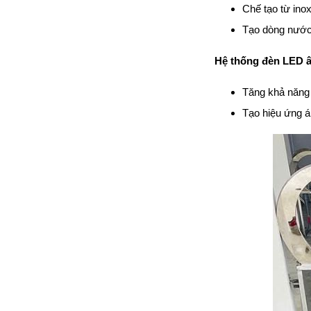
Chế tạo từ ino
đặt thời gian xông
và nhiệt độ xông.
Tạo dòng nước 
• Công suất:
9kW/220V/380V
Hệ thống đèn LED 
• Xả cặn Tự động
• Bảo hành: 12
tháng
Tăng khả năng 
• Đơn vị phân phối:
Tạo hiệu ứng á
Hoabico