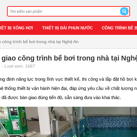
IẾT BỊ XÔNG HƠI
THIẾT BỊ ĐÀI PHUN NƯỚC
CÔNG TRÌNH BỂ 
 công trình bể bơi trong nhà tại Nghệ An
giao công trình bể bơi trong nhà tại Ngh
7
- Lượt xem: 1687
ẳng định năng lực trong lĩnh vực thiết kế, thi công và lắp đặt hồ bơi
 thống thiết bị vận hành hiện đại, đáp ứng yêu cầu về chất lượng 
h đã được bàn giao đúng tiến độ, sẵn sàng đưa vào khai thác.