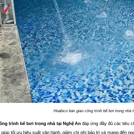
Hoabico bàn giao công trình bể bơi trong nhà 
ông trình bể bơi trong nhà tại Nghệ An
đáp ứng đầy đủ các tiêu c
bộ giúp tối ưu hiệu suất vận hành, giảm chi phí bảo trì và mang đến 