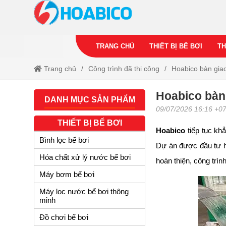
TRANG CHỦ
THIẾT BỊ BỂ BƠI
TH
Trang chủ
Công trình đã thi công
Hoabico bàn giao
Hoabico bàn 
DANH MỤC SẢN PHẨM
09/07/2026 16:16 +0
THIẾT BỊ BỂ BƠI
Hoabico
tiếp tục kh
Bình lọc bể bơi
Dự án được đầu tư hệ
Hóa chất xử lý nước bể bơi
hoàn thiện, công trìn
Máy bơm bể bơi
Máy lọc nước bể bơi thông
minh
Đồ chơi bể bơi