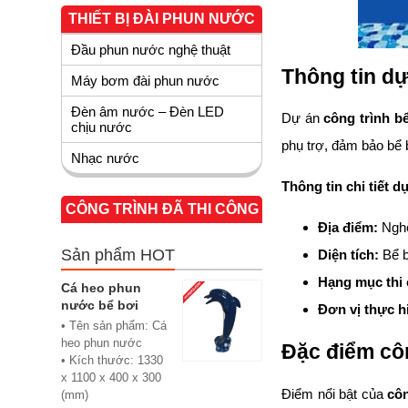
THIẾT BỊ ĐÀI PHUN NƯỚC
Đầu phun nước nghệ thuật
Thông tin d
Máy bơm đài phun nước
Đèn âm nước – Đèn LED
Dự án
công trình b
chịu nước
phụ trợ, đảm bảo bể b
Nhạc nước
Thông tin chi tiết d
CÔNG TRÌNH ĐÃ THI CÔNG
Địa điểm:
Ngh
Sản phẩm HOT
Diện tích:
Bể b
Hạng mục thi
Cá heo phun
nước bể bơi
Đơn vị thực h
• Tên sản phẩm: Cá
heo phun nước
Đặc điểm côn
• Kích thước: 1330
x 1100 x 400 x 300
Điểm nổi bật của
côn
(mm)