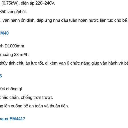
 (0.75kW), điện áp 220–240V.
850 vòng/phút.
h, vận hành ổn định, đáp ứng nhu cầu tuần hoàn nước liên tục cho bể 
r M40
ình D1000mm.
khoảng 33 m³/h.
thủy tinh chịu áp lực tốt, đi kèm van 6 chức năng giúp vận hành và bảo
5
304 chống gỉ.
 chắc chắn, chống trơn trượt.
g lên xuống bể an toàn và thuận tiện.
maux EM4417