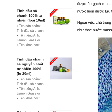
• Màu sắc: xanh
được ốp gạch mosaic
• Vật liệu:
Composite
Tinh dầu sả
nước luôn được lưu t
• Phân phối:
chanh 100% tự
Hoabico
nhiên (loại 10ml)
Ngoài việc chú trọng
• Tên sản phẩm:
như thác nước massa
Tinh dầu sả chanh
• Tên tiếng Anh:
Lemon Grass oil
• Tên khoa học:
Cymbopogon
flexuosus
• Chủng loại: Thiết
Tinh dầu chanh
bị xông hơi
sả nguyên chất
• Thành phần chiết
tự nhiên 100%
xuất: lá
(lọ 20ml)
• Phương pháp
• Tên sản phẩm:
chiết xuất: Chưng
Tinh dầu sả chanh
cất hơi nước
• Tên tiếng Anh:
• Hình thức: Chất
Lemon Grass oil
lỏng
• Tên khoa học:
• Màu sắc: Tinh dầu
Cymbopogon
có màu vàng nhạt
flexuosus
• Mùi vị: Mùi chanh