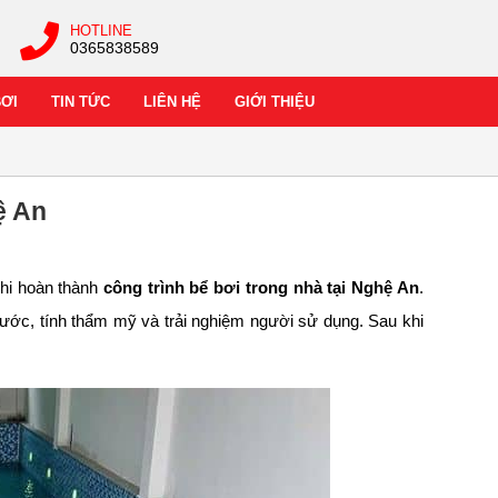
HOTLINE
0365838589
BƠI
TIN TỨC
LIÊN HỆ
GIỚI THIỆU
ệ An
 khi hoàn thành
công trình bể bơi trong nhà tại Nghệ An
.
nước, tính thẩm mỹ và trải nghiệm người sử dụng. Sau khi