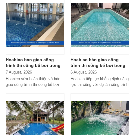
Hoabico bàn giao công
Hoabico bàn giao công
trình thi công bể bơi trong
trình thi công bể bơi trong
nhà tại KĐT The Manor
nhà tại Hà Nội
7 August, 2026
6 August, 2026
Hoabico vừa hoàn thiện và bàn
Hoabico tiếp tục khẳng định năng
giao công trình thi công bể bơi
lực thi công với dự án công trình
trong nhà tại KĐT The Manor,
thi công bể bơi trong nhà...
đáp ứng...