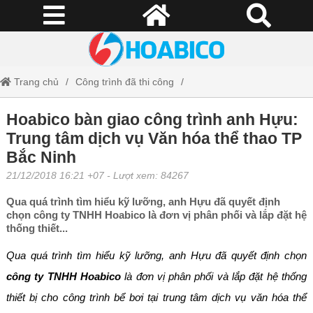
Trang chủ
Công trình đã thi công
Hoabico bàn giao công trình anh Hựu: Trung tâm dịch vụ Văn hóa thể
Hoabico bàn giao công trình anh Hựu:
Trung tâm dịch vụ Văn hóa thể thao TP
thao TP Bắc Ninh
Bắc Ninh
21/12/2018 16:21 +07
- Lượt xem: 84267
Qua quá trình tìm hiểu kỹ lưỡng, anh Hựu đã quyết định
chọn công ty TNHH Hoabico là đơn vị phân phối và lắp đặt hệ
thống thiết...
Qua quá trình tìm hiểu kỹ lưỡng, anh Hựu đã quyết định chọn
công ty TNHH Hoabico
là đơn vị phân phối và lắp đặt hệ thống
thiết bị cho công trình bể bơi tại trung tâm dịch vụ văn hóa thể