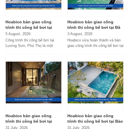
Hoabico bàn giao công
Hoabico bàn giao công
trình thi công bể bơi tại
trình thi công bể bơi tại Đà
Lương Sơn, Phú Thọ
Nẵng
5 August, 2026
3 August, 2026
Công trình thi công bể bơi tại
Hoabico vừa hoàn thành và bàn
Lương Sơn, Phú Thọ là một
giao công trình thi công bể bơi tại
trong những dự án nổi bật do
Đà Nẵng với hệ thống thiết...
Hoabico...
Hoabico bàn giao công
Hoabico bàn giao công
trình thi công bể bơi tại
trình thi công bể bơi tại Bảo
quận 1, HCM
Lộc - Lâm Đồng
31 July, 2026
31 July, 2026