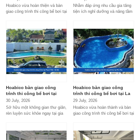
Hoabico vừa hoàn thiện và bàn
Nhằm đáp ứng nhu cầu gia tăng
giao công trình thi công bể bơi tại
tiện ích nghỉ dưỡng và nâng tầm
quận 1, HCM với thiết kế...
không gian sống giữa thiên...
Hoabico bàn giao công
Hoabico bàn giao công
trình thi công bể bơi tại
trình thi công bể bơi tại La
Thạch Thất - Hà Nội
Phủ - Phú Thọ
30 July, 2026
29 July, 2026
Sở hữu một không gian thư giãn,
Hoabico vừa hoàn thành và bàn
rèn luyện sức khỏe ngay tại gia
giao công trình thi công bể bơi tại
đình hay khu nghỉ dưỡng gia...
La Phủ - Phú Thọ, đáp ứng...