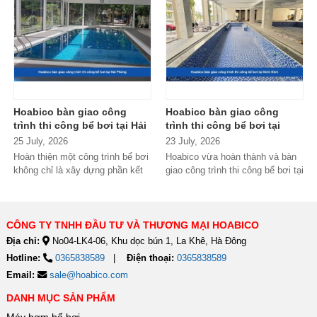
Hoabico bàn giao công
Hoabico bàn giao công
trình thi công bể bơi tại Hải
trình thi công bể bơi tại
Phòng
Ninh Bình
25 July, 2026
23 July, 2026
Hoàn thiện một công trình bể bơi
Hoabico vừa hoàn thành và bàn
không chỉ là xây dựng phần kết
giao công trình thi công bể bơi tại
cấu mà còn phải đảm bảo...
Ninh Bình, đánh dấu thêm một...
CÔNG TY TNHH ĐẦU TƯ VÀ THƯƠNG MẠI HOABICO
Địa chỉ:
No04-LK4-06, Khu dọc bún 1, La Khê, Hà Đông
Hotline:
0365838589
Điện thoại:
0365838589
Email:
sale@hoabico.com
DANH MỤC SẢN PHẨM
Máy bơm bể bơi