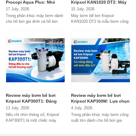
Procopi Aqua Plus: Nhỏ
Kripsol KAN1020 DT2: Máy
gọn, vận hành bền bỉ
bơm công suất lớn có đáng
17 July, 2026
15 July, 2026
nhưng có thực sự đáng
đầu tư?
Trong phân khúc máy bơm dành
Máy bơm bể bơi Kripsol
mua?
cho hồ bơi gia đình và hồ bơi
KAN1020 DT2 là mẫu bơm công
mini, Procopi Aqua Plus là cái
suất lớn đến từ thương hiệu
tên xuất...
Kripsol (Tây Ban...
Review máy bơm bể bơi
Review máy bơm bể bơi
Kripsol KAP300T1: Đáng
Kripsol KAP300M: Lựa chọn
đầu tư cho hồ bơi thương
đáng tiền cho hồ bơi
13 July, 2026
4 July, 2026
mại?
thương mại?
Nếu chỉ nhìn thông số, Kripsol
Trong phân khúc máy bơm công
KAP300T1 là một chiếc máy
suất lớn dành cho hồ bơi gia
bơm 3HP khá "bình thường"
đình cao cấp và hồ bơi kinh
trong phân...
doanh,...