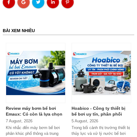
BÀI XEM NHIỀU
Review máy bơm bể bơi
Hoabico - Công ty thiết bị
Emaux: Có còn là lựa chọn
bể bơi uy tín, phân phối
đáng mua?
chính hãng toàn quốc
7 August, 2026
5 August, 2026
Khi nhắc đến máy bơm bể bơi
Trong bối cảnh thị trường thiết bị
phân khúc phổ thông và trung
thủy lực và xử lý nước bể bơi