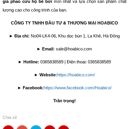
giá phao cứu hộ bể bơi
mới nhất và lựa chọn sản phẩm chất
lượng cao cho công trình của bạn.
CÔNG TY TNHH ĐẦU TƯ & THƯƠNG MẠI HOABICO
►
Địa chỉ:
No04-LK4-06, Khu dọc bún 1, La Khê, Hà Đông
►
Email:
sale@hoabico.com
►
Hotline:
0365838589 | Điện thoại: 0365838589
►
Website:
https://hoabico.com/
►
Facebook:
https://www.facebook.com/Hoabico/
Trân trọng!
Chia sẻ