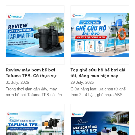
cấp, Emaux gần như luôn nằm
xuất hiện tràn lan...
trong danh...
Review máy bơm bể bơi
Top ghế cứu hộ bể bơi giá
Tafuma TFB: Có thực sự
tốt, đáng mua hiện nay
đáng mua trong phân khúc
31 July, 2026
29 July, 2026
phổ thông?
Trong thời gian gần đây, máy
Giữa hàng loạt lựa chọn từ ghế
bơm bể bơi Tafuma TFB nổi lên
Inox 2 - 4 bậc, ghế nhựa ABS
như một lựa chọn đáng chú ý
cao cấp đến các dòng
trong...
Composite...