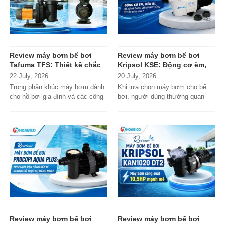
Review máy bơm bể bơi
Review máy bơm bể bơi
Tafuma TFS: Thiết kế chắc
Kripsol KSE: Động cơ êm,
chắn, vận hành ổn định,
bền bỉ, có xứng đáng với
22 July, 2026
20 July, 2026
đáng cân nhắc cho hồ bơi
danh tiếng từ Tây Ban Nha?
Trong phân khúc máy bơm dành
Khi lựa chọn máy bơm cho bể
gia đình
cho hồ bơi gia đình và các công
bơi, người dùng thường quan
trình quy mô nhỏ, Tafuma TFS
tâm nhiều hơn đến độ bền, khả...
đang nhận...
Review máy bơm bể bơi
Review máy bơm bể bơi