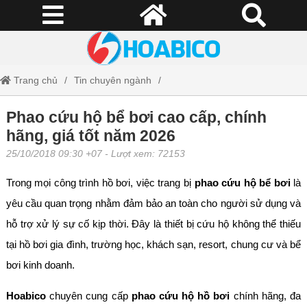
Trang chủ
Tin chuyên ngành
Phao cứu hộ bể bơi cao cấp, chính hãng, giá tốt năm 2026
Phao cứu hộ bể bơi cao cấp, chính
hãng, giá tốt năm 2026
25/10/2018 09:30 +07
- Lượt xem: 72153
Trong mọi công trình hồ bơi, việc trang bị
phao cứu hộ bể bơi
là
yêu cầu quan trọng nhằm đảm bảo an toàn cho người sử dụng và
hỗ trợ xử lý sự cố kịp thời. Đây là thiết bị cứu hộ không thể thiếu
tại hồ bơi gia đình, trường học, khách sạn, resort, chung cư và bể
bơi kinh doanh.
Hoabico
chuyên cung cấp
phao cứu hộ hồ bơi
chính hãng, đa