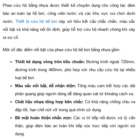
Phao cứu hộ bằng nhựa được thiết kế chuyên dụng cho công tác đảm
bảo an toàn tại hồ bơi, công viên nước và các khu vực vui chơi dưới
nước.
Thiết bị cứu hộ bể bơi
này sở hữu kết cấu chắc chắn, màu sắc
nổi bật và khả năng nổi ổn định, giúp hỗ trợ cứu hộ nhanh chóng khi xảy
ra sự cố.
Một số đặc điểm nổi bật của phao cứu hộ bể bơi bằng nhựa gồm:
Thiết kế dạng vòng tròn tiêu chuẩn:
Đường kính ngoài 720mm,
đường kính trong 460mm, phù hợp với nhu cầu cứu hộ tại nhiều
loại bể bơi.
Màu sắc nổi bật, dễ nhận diện:
Tông màu cam kết hợp các dải
phản quang giúp người dùng dễ dàng quan sát từ khoảng cách xa.
Chất liệu nhựa tổng hợp bền chắc:
Có khả năng chống chịu va
đập tốt, hạn chế nứt vỡ trong quá trình sử dụng.
Bề mặt hoàn thiện nhẵn mịn:
Các vị trí tiếp nối được xử lý cẩn
thận, giúp đảm bảo an toàn khi tiếp xúc trực tiếp với người sử
dụng.