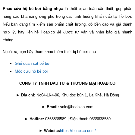
Phao cứu hộ bể bơi bằng nhựa
là thiết bị an toàn cần thiết, góp phần
nâng cao khả năng ứng phó trong các tình huống khẩn cấp tại hồ bơi.
Nếu bạn đang tìm kiếm sản phẩm chất lượng, độ bền cao và giá thành
hợp lý, hãy liên hệ Hoabico để được tư vấn và nhận báo giá nhanh
chóng.
Ngoài ra, bạn hãy tham khảo thêm thiết bị bể bơi sau:
Ghế quan sát bể bơi
Móc cứu hộ bể bơi
CÔNG TY TNHH ĐẦU TƯ & THƯƠNG MẠI HOABICO
►
Địa chỉ:
No04-LK4-06, Khu dọc bún 1, La Khê, Hà Đông
►
Email:
sale@hoabico.com
►
Hotline:
0365838589 | Điện thoại: 0365838589
►
Website:
https://hoabico.com/