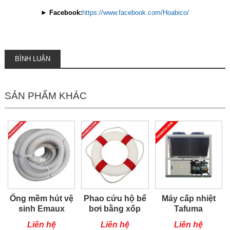
►
Facebook:
https://www.facebook.com/Hoabico/
BÌNH LUẬN
SẢN PHẨM KHÁC
Ống mềm hút vệ
Phao cứu hộ bể
Máy cấp nhiệt
sinh Emaux
bơi bằng xốp
Tafuma
CE157
TSQ100RP
Liên hệ
Liên hệ
Liên hệ