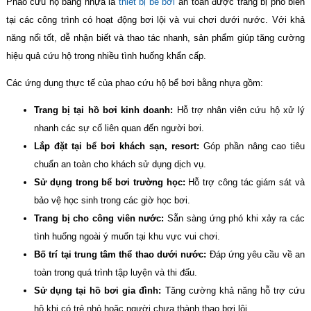
Phao cứu hộ bằng nhựa là
thiết bị bể bơi
an toàn được trang bị phổ biến
tại các công trình có hoạt động bơi lội và vui chơi dưới nước. Với khả
năng nổi tốt, dễ nhận biết và thao tác nhanh, sản phẩm giúp tăng cường
hiệu quả cứu hộ trong nhiều tình huống khẩn cấp.
Các ứng dụng thực tế của phao cứu hộ bể bơi bằng nhựa gồm:
Trang bị tại hồ bơi kinh doanh:
Hỗ trợ nhân viên cứu hộ xử lý
nhanh các sự cố liên quan đến người bơi.
Lắp đặt tại bể bơi khách sạn, resort:
Góp phần nâng cao tiêu
chuẩn an toàn cho khách sử dụng dịch vụ.
Sử dụng trong bể bơi trường học:
Hỗ trợ công tác giám sát và
bảo vệ học sinh trong các giờ học bơi.
Trang bị cho công viên nước:
Sẵn sàng ứng phó khi xảy ra các
tình huống ngoài ý muốn tại khu vực vui chơi.
Bố trí tại trung tâm thể thao dưới nước:
Đáp ứng yêu cầu về an
toàn trong quá trình tập luyện và thi đấu.
Sử dụng tại hồ bơi gia đình:
Tăng cường khả năng hỗ trợ cứu
hộ khi có trẻ nhỏ hoặc người chưa thành thạo bơi lội.