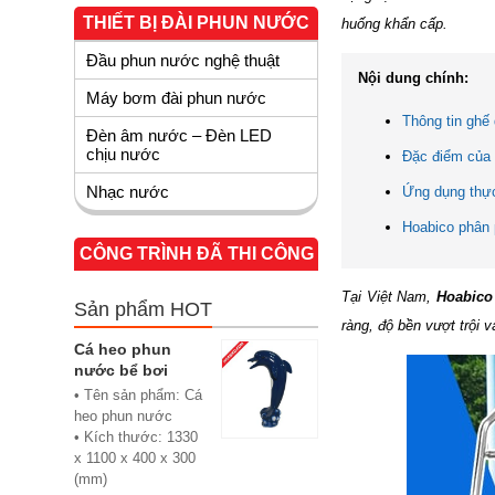
THIẾT BỊ ĐÀI PHUN NƯỚC
huống khẩn cấp.
Đầu phun nước nghệ thuật
Nội dung chính:
Máy bơm đài phun nước
Thông tin ghế
Đèn âm nước – Đèn LED
chịu nước
Đặc điểm của 
Nhạc nước
Ứng dụng thực
Hoabico phân 
CÔNG TRÌNH ĐÃ THI CÔNG
Tại Việt Nam,
Hoabic
Sản phẩm HOT
ràng, độ bền vượt trội 
Cá heo phun
nước bể bơi
• Tên sản phẩm: Cá
heo phun nước
• Kích thước: 1330
x 1100 x 400 x 300
(mm)