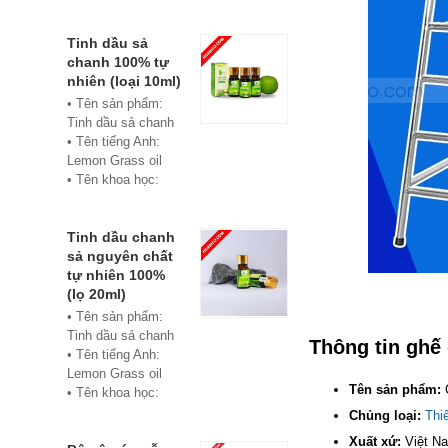
• Màu sắc: xanh
• Vật liệu:
Composite
Tinh dầu sả
• Phân phối:
chanh 100% tự
Hoabico
nhiên (loại 10ml)
• Tên sản phẩm:
Tinh dầu sả chanh
• Tên tiếng Anh:
Lemon Grass oil
• Tên khoa học:
Cymbopogon
flexuosus
• Chủng loại: Thiết
Tinh dầu chanh
bị xông hơi
sả nguyên chất
• Thành phần chiết
tự nhiên 100%
xuất: lá
(lọ 20ml)
• Phương pháp
• Tên sản phẩm:
chiết xuất: Chưng
Tinh dầu sả chanh
Thông tin ghế 
cất hơi nước
• Tên tiếng Anh:
• Hình thức: Chất
Lemon Grass oil
lỏng
Tên sản phẩm:
G
• Tên khoa học:
• Màu sắc: Tinh dầu
Cymbopogon
Chủng loại:
Thi
có màu vàng nhạt
flexuosus
Xuất xứ:
Việt N
• Mùi vị: Mùi chanh