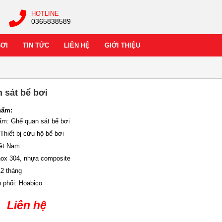
HOTLINE
0365838589
BƠI
TIN TỨC
LIÊN HỆ
GIỚI THIỆU
 sát bể bơi
hẩm:
ẩm: Ghế quan sát bể bơi
 Thiết bị cứu hộ bể bơi
iệt Nam
Inox 304, nhựa composite
12 tháng
n phối: Hoabico
Liên hệ