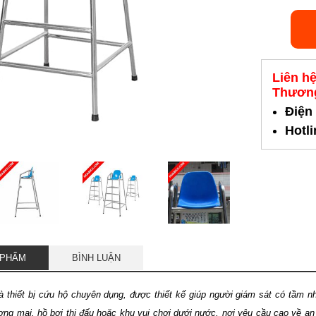
Liên h
Thương
Điện
Hotl
 PHẨM
BÌNH LUẬN
à thiết bị cứu hộ chuyên dụng, được thiết kế giúp người giám sát có tầm 
ơng mại, hồ bơi thi đấu hoặc khu vui chơi dưới nước, nơi yêu cầu cao về an t