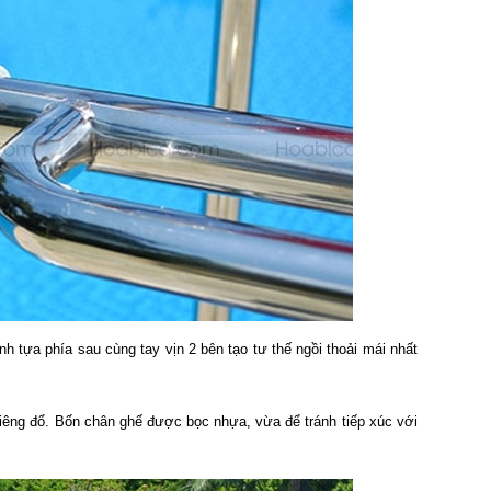
 tựa phía sau cùng tay vịn 2 bên tạo tư thế ngồi thoải mái nhất
ghiêng đổ. Bốn chân ghế được bọc nhựa, vừa để tránh tiếp xúc với