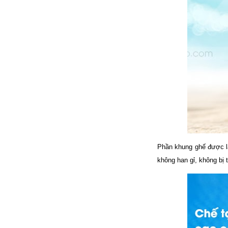
đặt thời gian xông
và nhiệt độ xông.
• Công suất:
9kW/220V/380V
• Xả cặn Tự động
• Bảo hành: 12
tháng
• Đơn vị phân phối:
Hoabico
Phần khung ghế được là
không han gỉ, không bị 