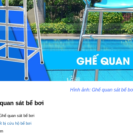
Hình ảnh: Ghế quan sát bể bơ
quan sát bể bơi
hế quan sát bể bơi
ết bị cứu hộ bể bơi
am