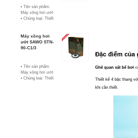
• Bảo hành: 12
• Tên sản phẩm:
tháng
Máy xông hơi ướt
• Đơn vị phân phối:
• Chủng loại: Thiết
Hoabico
bị xông hơi
• Thương hiệu:
Sawo
Máy xông hơi
• Xuất xứ:
ướt SAWO STN-
Philippine
90-C1/3
Đặc điểm của 
• Model: STN-60-
C1/3
• Có bảng điều
• Tên sản phẩm:
Ghế quan sát bể bơi
có
khiển điện tử hiển
Máy xông hơi ướt
thị số, cho phép cài
• Chủng loại: Thiết
Thiết kế 4 bậc thang v
đặt thời gian xông
bị xông hơi
khi cần thiết.
và nhiệt độ xông.
• Thương hiệu:
• Công suất:
Sawo
6Kw/220V/380V
• Xuất xứ:
• Xả cặn Tự động
Philippines
• Bảo hành: 12
• Model: STN-90-
tháng
C1/3
• Đơn vị phân phối:
• Có bảng điều
Hoabico
khiển điện tử hiển
thị số, cho phép cài