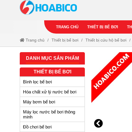
TRANG CHỦ
THIẾT BỊ BỂ BƠI
TH
Trang chủ
Thiết bị bể bơi
Thiết bị cứu hộ bể bơi
DANH MỤC SẢN PHẨM
THIẾT BỊ BỂ BƠI
Bình lọc bể bơi
Hóa chất xử lý nước bể bơi
Máy bơm bể bơi
Máy lọc nước bể bơi thông
minh
Đồ chơi bể bơi