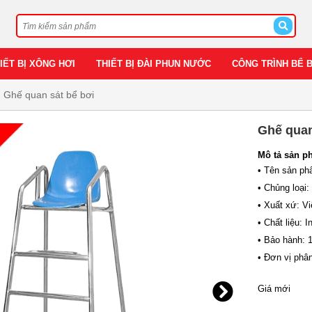
IẾT BỊ XÔNG HƠI
THIẾT BỊ ĐÀI PHUN NƯỚC
CÔNG TRÌNH BỂ 
Ghế quan sát bể bơi
Ghế quan
Mô tả sản p
• Tên sản ph
• Chủng loại:
• Xuất xứ: V
• Chất liệu: 
• Bảo hành: 
• Đơn vị phâ
Giá mới