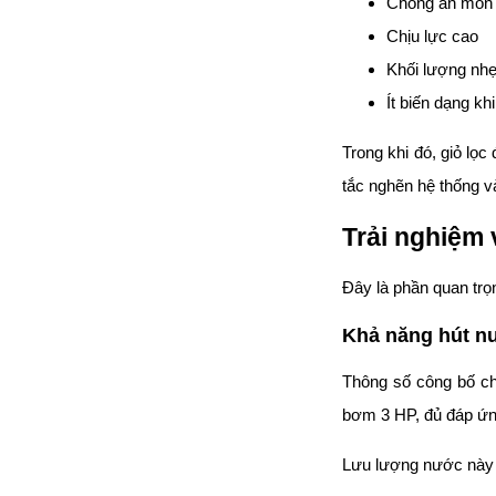
Chống ăn mòn
đặt thời gian xông
Chịu lực cao
và nhiệt độ xông.
• Công suất:
Khối lượng nh
9kW/220V/380V
• Xả cặn Tự động
Ít biến dạng khi
• Bảo hành: 12
tháng
Trong khi đó, giỏ lọ
• Đơn vị phân phối:
Hoabico
tắc nghẽn hệ thống v
Trải nghiệm
Đây là phần quan trọ
Khả năng hút n
Thông số công bố c
bơm 3 HP, đủ đáp ứng
Lưu lượng nước này m