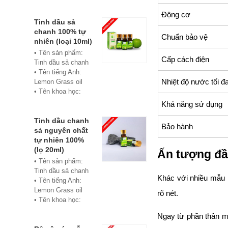
• Màu sắc: xanh
• Vật liệu:
Động cơ
Composite
Tinh dầu sả
• Phân phối:
chanh 100% tự
Chuẩn bảo vệ
Hoabico
nhiên (loại 10ml)
• Tên sản phẩm:
Cấp cách điện
Tinh dầu sả chanh
• Tên tiếng Anh:
Nhiệt độ nước tối đ
Lemon Grass oil
• Tên khoa học:
Cymbopogon
Khả năng sử dụng
flexuosus
• Chủng loại: Thiết
Tinh dầu chanh
Bảo hành
bị xông hơi
sả nguyên chất
• Thành phần chiết
tự nhiên 100%
xuất: lá
(lọ 20ml)
Ấn tượng đầu
• Phương pháp
• Tên sản phẩm:
chiết xuất: Chưng
Tinh dầu sả chanh
Khác với nhiều mẫu 
cất hơi nước
• Tên tiếng Anh:
• Hình thức: Chất
Lemon Grass oil
rõ nét.
lỏng
• Tên khoa học:
• Màu sắc: Tinh dầu
Cymbopogon
Ngay từ phần thân má
có màu vàng nhạt
flexuosus
• Mùi vị: Mùi chanh