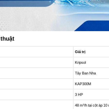
 thuật
Giá trị
Kripsol
Tây Ban Nha
KAP300M
3 HP
48 m³/h tại cột áp 10