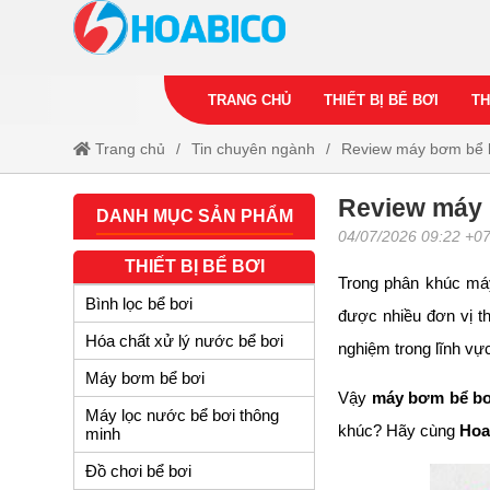
TRANG CHỦ
THIẾT BỊ BỂ BƠI
TH
Trang chủ
Tin chuyên ngành
Review máy bơm bể b
Review máy 
DANH MỤC SẢN PHẨM
04/07/2026 09:22 +0
THIẾT BỊ BỂ BƠI
Trong phân khúc máy
Bình lọc bể bơi
được nhiều đơn vị th
Hóa chất xử lý nước bể bơi
nghiệm trong lĩnh vự
Máy bơm bể bơi
Vậy
máy bơm bể bơ
Máy lọc nước bể bơi thông
khúc? Hãy cùng
Hoa
minh
Đồ chơi bể bơi