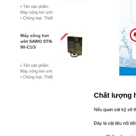
• Bảo hành: 12
• Tên sản phẩm:
tháng
Máy xông hơi ướt
• Đơn vị phân phối:
• Chủng loại: Thiết
Hoabico
bị xông hơi
• Thương hiệu:
Sawo
Máy xông hơi
• Xuất xứ:
ướt SAWO STN-
Philippine
90-C1/3
• Model: STN-60-
C1/3
• Có bảng điều
• Tên sản phẩm:
khiển điện tử hiển
Máy xông hơi ướt
thị số, cho phép cài
• Chủng loại: Thiết
đặt thời gian xông
bị xông hơi
và nhiệt độ xông.
• Thương hiệu:
• Công suất:
Chất lượng 
Sawo
6Kw/220V/380V
• Xuất xứ:
• Xả cặn Tự động
Philippines
Nếu quan sát kỹ sẽ t
• Bảo hành: 12
• Model: STN-90-
tháng
C1/3
• Đơn vị phân phối:
Đây là vật liệu nổi tiế
• Có bảng điều
Hoabico
khiển điện tử hiển
thị số, cho phép cài