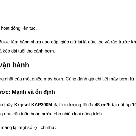
ẹ
 hoạt động liên tục.
c được làm bằng nhựa cao cấp, giúp giữ lại lá cây, tóc và rác trước
à kéo dài tuổi thọ cánh bơm.
 vận hành
ng nhất của một chiếc máy bơm. Cùng đánh giá chi tiết máy bơm Kr
ước: Mạnh và ổn định
ho thấy
Kripsol KAP300M
đạt lưu lượng tối đa
48 m³/h
tại cột áp
1
 nhu cầu tuần hoàn nước cho nhiều loại công trình.
ang lại một số lợi ích như: