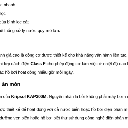
c nhanh
 lọc
của bình lọc cát
 hệ thống xử lý nước quy mô lớn.
h giá cao là động cơ được thiết kế cho khả năng vận hành liên tụ
hi lớp cách điện
Class F
cho phép động cơ làm việc ở nhiệt độ cao 
các hồ bơi hoạt động nhiều giờ mỗi ngày.
g ăn mòn
ớn của
Kripsol KAP300M.
Nguyên nhân là bởi không phải máy bơm n
c thiết kế để hoạt động với cả nước biển hoặc hồ bơi điện phân m
 dưỡng ven biển hoặc hồ bơi biệt thự sử dụng công nghệ điện phân mu