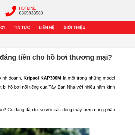
HOTLINE
0365838589
BƠI
TIN TỨC
LIÊN HỆ
GIỚI THIỆU
đáng tiền cho hồ bơi thương mại?
kinh doanh,
Kripsol KAP300M
là một trong những model
t bị hồ bơi nổi tiếng của Tây Ban Nha với nhiều năm kinh
 sao? Có đáng đầu tư so với các dòng máy bơm cùng phân