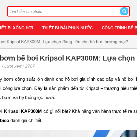
IẾT BỊ XÔNG HƠI
THIẾT BỊ ĐÀI PHUN NƯỚC
CÔNG TRÌNH BỂ 
ơi Kripsol KAP300M: Lựa chọn đáng tiền cho hồ bơi thương mại?
bơm bể bơi Kripsol KAP300M: Lựa chọn 
7
- Lượt xem: 2787
 bơm công suất lớn dành cho hồ bơi gia đình cao cấp và hồ bơi 
i công lựa chọn. Đây là sản phẩm đến từ Kripsol – thương hiệu thiế
c bơm và hệ thống lọc nước.
i Kripsol KAP300M
có gì nổi bật? Khả năng vận hành thực tế ra
bico
đánh giá chi tiết.