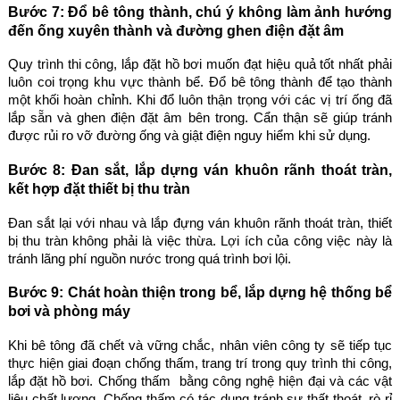
Bước 7: Đổ bê tông thành, chú ý không làm ảnh hướng
đến ống xuyên thành và đường ghen điện đặt âm
Quy trình thi công, lắp đặt hồ bơi muốn đạt hiệu quả tốt nhất phải
luôn coi trọng khu vực thành bể. Đổ bê tông thành để tạo thành
một khối hoàn chỉnh. Khi đổ luôn thận trọng với các vị trí ống đã
lắp sẵn và ghen điện đặt âm bên trong. Cẩn thận sẽ giúp tránh
được rủi ro vỡ đường ống và giật điện nguy hiểm khi sử dụng.
Bước 8: Đan sắt, lắp dựng ván khuôn rãnh thoát tràn,
kết hợp đặt thiết bị thu tràn
Đan sắt lại với nhau và lắp đựng ván khuôn rãnh thoát tràn, thiết
bị thu tràn không phải là việc thừa. Lợi ích của công việc này là
tránh lãng phí nguồn nước trong quá trình bơi lội.
Bước 9: Chát hoàn thiện trong bể, lắp dựng hệ thống bể
bơi và phòng máy
Khi bê tông đã chết và vững chắc, nhân viên công ty sẽ tiếp tục
thực hiện giai đoạn chống thấm, trang trí trong quy trình thi công,
lắp đặt hồ bơi. Chống thấm bằng công nghệ hiện đại và các vật
liệu chất lượng. Chống thấm có tác dụng tránh sự thất thoát, rò rỉ