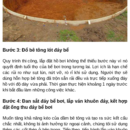
Bước 3: Đổ bê tông lót đáy bể
Quy trình thi công, lắp đặt hồ bơi không thể thiếu bước này vì nó
quyết định tuổi thọ của bể bơi trong tương lai. Lợi ích là hạn chế
các rủi ro như sụt lún, nứt vỡ, rò rỉ khi sử dụng. Người thợ sẽ
dùng hỗn hợp bê tông đã trộn sẳn rải đều và trực tiếp xuống đáy
hồ với độ dày vừa phải. Thời gian thực hiện khoảng 1 ngày trước
khi bắt đầu làm những công việc khác.
Bước 4: Đan sắt đáy bể bơi, lắp ván khuôn đáy, kết hợp
đặt ống thu đáy bể bơi
Muốn tăng khả năng kéo của dầm bê tông và tạo ra sức kết cấu
chắc nhất, không bị ảnh hưởng từ ngoại cảnh, chúng tôi sử dụng
thêm các cốt thép ở bên trong. Tiếp theo, tiến hành lắp ván khuôn