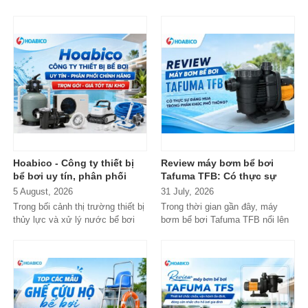
Hoabico - Công ty thiết bị
Review máy bơm bể bơi
bể bơi uy tín, phân phối
Tafuma TFB: Có thực sự
chính hãng toàn quốc
đáng mua trong phân khúc
5 August, 2026
31 July, 2026
phổ thông?
Trong bối cảnh thị trường thiết bị
Trong thời gian gần đây, máy
thủy lực và xử lý nước bể bơi
bơm bể bơi Tafuma TFB nổi lên
xuất hiện tràn lan...
như một lựa chọn đáng chú ý
trong...