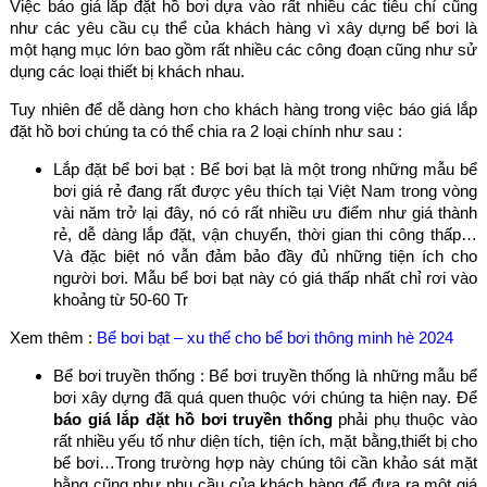
Việc báo giá lắp đặt hồ bơi dựa vào rất nhiều các tiêu chí cũng
như các yêu cầu cụ thể của khách hàng vì xây dựng bể bơi là
một hạng mục lớn bao gồm rất nhiều các công đoạn cũng như sử
dụng các loại thiết bị khách nhau.
Tuy nhiên để dễ dàng hơn cho khách hàng trong việc báo giá lắp
đặt hồ bơi chúng ta có thể chia ra 2 loại chính như sau :
Lắp đặt bể bơi bạt : Bể bơi bạt là một trong những mẫu bể
bơi giá rẻ đang rất được yêu thích tại Việt Nam trong vòng
vài năm trở lại đây, nó có rất nhiều ưu điểm như giá thành
rẻ, dễ dàng lắp đặt, vận chuyển, thời gian thi công thấp…
Và đặc biệt nó vẫn đảm bảo đầy đủ những tiện ích cho
người bơi. Mẫu bể bơi bạt này có giá thấp nhất chỉ rơi vào
khoảng từ 50-60 Tr
Xem thêm :
Bể bơi bạt – xu thế cho bể bơi thông minh hè 2024
Bể bơi truyền thống : Bể bơi truyền thống là những mẫu bể
bơi xây dựng đã quá quen thuộc với chúng ta hiện nay. Để
báo giá lắp đặt hồ bơi truyền thống
phải phụ thuộc vào
rất nhiều yếu tố như diện tích, tiện ích, mặt bằng,thiết bị cho
bể bơi…Trong trường hợp này chúng tôi cần khảo sát mặt
bằng cũng như nhu cầu của khách hàng để đưa ra một giá