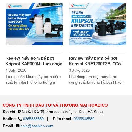
Review máy bơm bể bơi
Review máy bơm bể bơi
Kripsol KAP300M: Lựa chọn
Kripsol KRF1260T2B: "Cỗ
đáng tiền cho hồ bơi
máy" lưu lượng lớn dành
4 July, 2026
3 July, 2026
thương mại?
cho hồ bơi kinh doanh
Trong phân khúc máy bơm công
Nếu đang tìm một máy bơm
suất lớn dành cho hồ bơi gia
công suất lớn cho hồ bơi khách
đình cao cấp và hồ bơi kinh
sạn, resort hoặc hệ thống lọc...
doanh,...
CÔNG TY TNHH ĐẦU TƯ VÀ THƯƠNG MẠI HOABICO
Địa chỉ:
No04-LK4-06, Khu dọc bún 1, La Khê, Hà Đông
Hotline:
0365838589
Điện thoại:
0365838589
Email:
sale@hoabico.com