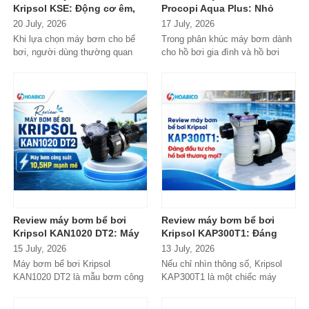
Kripsol KSE: Động cơ êm,
Procopi Aqua Plus: Nhỏ
bền bỉ, có xứng đáng với
gọn, vận hành bền bỉ
20 July, 2026
17 July, 2026
danh tiếng từ Tây Ban Nha?
nhưng có thực sự đáng
Khi lựa chọn máy bơm cho bể
Trong phân khúc máy bơm dành
mua?
bơi, người dùng thường quan
cho hồ bơi gia đình và hồ bơi
tâm nhiều hơn đến độ bền, khả...
mini, Procopi Aqua Plus là cái
tên xuất...
Review máy bơm bể bơi
Review máy bơm bể bơi
Kripsol KAN1020 DT2: Máy
Kripsol KAP300T1: Đáng
bơm công suất lớn có đáng
đầu tư cho hồ bơi thương
15 July, 2026
13 July, 2026
đầu tư?
mại?
Máy bơm bể bơi Kripsol
Nếu chỉ nhìn thông số, Kripsol
KAN1020 DT2 là mẫu bơm công
KAP300T1 là một chiếc máy
suất lớn đến từ thương hiệu
bơm 3HP khá "bình thường"
Kripsol (Tây Ban...
trong phân...