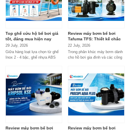
Top ghế cứu hộ bể bơi giá
Review máy bơm bể bơi
tốt, đáng mua hiện nay
Tafuma TFS: Thiết kế chắc
chắn, vận hành ổn định,
29 July, 2026
22 July, 2026
đáng cân nhắc cho hồ bơi
Giữa hàng loạt lựa chọn từ ghế
Trong phân khúc máy bơm dành
gia đình
Inox 2 - 4 bậc, ghế nhựa ABS
cho hồ bơi gia đình và các công
cao cấp đến các dòng
trình quy mô nhỏ, Tafuma TFS
Composite...
đang nhận...
Review máy bơm bể bơi
Review máy bơm bể bơi