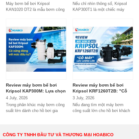
đầu tư?
mại?
Máy bơm bể bơi Kripsol
Nếu chỉ nhìn thông số, Kripsol
KAN1020 DT2 là mẫu bơm công
KAP300T1 là một chiếc máy
suất lớn đến từ thương hiệu
bơm 3HP khá "bình thường"
Kripsol (Tây Ban...
trong phân...
Review máy bơm bể bơi
Review máy bơm bể bơi
Kripsol KAP300M: Lựa chọn
Kripsol KRF1260T2B: "Cỗ
đáng tiền cho hồ bơi
máy" lưu lượng lớn dành
4 July, 2026
3 July, 2026
thương mại?
cho hồ bơi kinh doanh
Trong phân khúc máy bơm công
Nếu đang tìm một máy bơm
suất lớn dành cho hồ bơi gia
công suất lớn cho hồ bơi khách
đình cao cấp và hồ bơi kinh
sạn, resort hoặc hệ thống lọc...
doanh,...
CÔNG TY TNHH ĐẦU TƯ VÀ THƯƠNG MẠI HOABICO