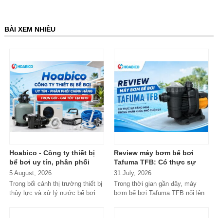
BÀI XEM NHIỀU
Hoabico - Công ty thiết bị
Review máy bơm bể bơi
bể bơi uy tín, phân phối
Tafuma TFB: Có thực sự
chính hãng toàn quốc
đáng mua trong phân khúc
5 August, 2026
31 July, 2026
phổ thông?
Trong bối cảnh thị trường thiết bị
Trong thời gian gần đây, máy
thủy lực và xử lý nước bể bơi
bơm bể bơi Tafuma TFB nổi lên
xuất hiện tràn lan...
như một lựa chọn đáng chú ý
trong...