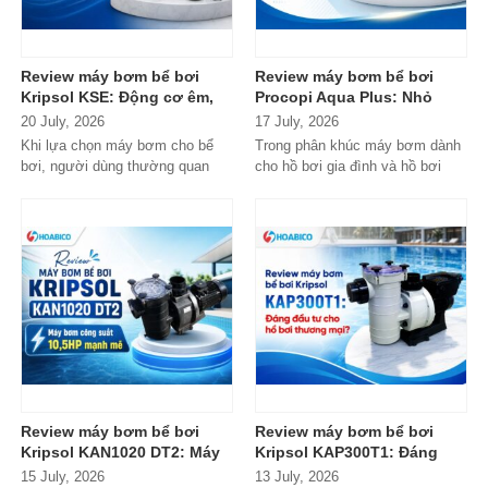
Review máy bơm bể bơi
Review máy bơm bể bơi
Kripsol KSE: Động cơ êm,
Procopi Aqua Plus: Nhỏ
bền bỉ, có xứng đáng với
gọn, vận hành bền bỉ
20 July, 2026
17 July, 2026
danh tiếng từ Tây Ban Nha?
nhưng có thực sự đáng
Khi lựa chọn máy bơm cho bể
Trong phân khúc máy bơm dành
mua?
bơi, người dùng thường quan
cho hồ bơi gia đình và hồ bơi
tâm nhiều hơn đến độ bền, khả...
mini, Procopi Aqua Plus là cái
tên xuất...
Review máy bơm bể bơi
Review máy bơm bể bơi
Kripsol KAN1020 DT2: Máy
Kripsol KAP300T1: Đáng
bơm công suất lớn có đáng
đầu tư cho hồ bơi thương
15 July, 2026
13 July, 2026