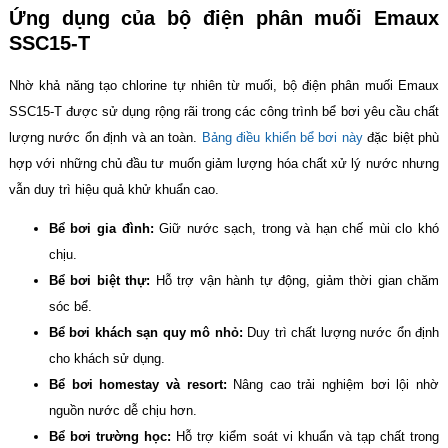
Ứng dụng của bộ điện phân muối Emaux
SSC15-T
Nhờ khả năng tạo chlorine tự nhiên từ muối, bộ điện phân muối Emaux
SSC15-T được sử dụng rộng rãi trong các công trình bể bơi yêu cầu chất
lượng nước ổn định và an toàn.
Bảng điều khiển bể bơi này
đặc biệt phù
hợp với những chủ đầu tư muốn giảm lượng hóa chất xử lý nước nhưng
vẫn duy trì hiệu quả khử khuẩn cao.
Bể bơi gia đình:
Giữ nước sạch, trong và hạn chế mùi clo khó
chịu.
Bể bơi biệt thự:
Hỗ trợ vận hành tự động, giảm thời gian chăm
sóc bể.
Bể bơi khách sạn quy mô nhỏ:
Duy trì chất lượng nước ổn định
cho khách sử dụng.
Bể bơi homestay và resort:
Nâng cao trải nghiệm bơi lội nhờ
nguồn nước dễ chịu hơn.
Bể bơi trường học:
Hỗ trợ kiểm soát vi khuẩn và tạp chất trong