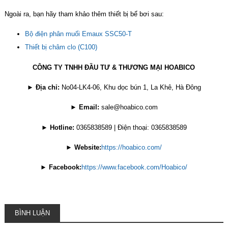
Ngoài ra, bạn hãy tham khảo thêm thiết bị bể bơi sau:
Bộ điện phân muối Emaux SSC50-T
Thiết bị châm clo (C100)
CÔNG TY TNHH ĐẦU TƯ & THƯƠNG MẠI HOABICO
►
Địa chỉ:
No04-LK4-06, Khu dọc bún 1, La Khê, Hà Đông
►
Email:
sale@hoabico.com
►
Hotline:
0365838589 | Điện thoại: 0365838589
►
Website:
https://hoabico.com/
►
Facebook:
https://www.facebook.com/Hoabico/
BÌNH LUẬN