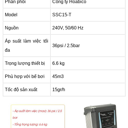
Phân phối
Công ty Hoabico
Model
SSC15-T
Nguồn
240V, 50/60 Hz
Áp suất làm việc tối
36psi / 2.5bar
đa
Trọng lượng thiết bị
6.6 kg
Phù hợp với bể bơi
45m3
Tốc độ sản xuất
15gr/h