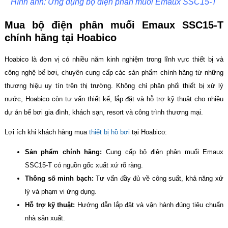
Hình ảnh: Ứng dụng bộ điện phân muối Emaux SSC15-T
Mua bộ điện phân muối Emaux SSC15-T
chính hãng tại Hoabico
Hoabico là đơn vị có nhiều năm kinh nghiệm trong lĩnh vực thiết bị và
công nghệ bể bơi, chuyên cung cấp các sản phẩm chính hãng từ những
thương hiệu uy tín trên thị trường. Không chỉ phân phối thiết bị xử lý
nước, Hoabico còn tư vấn thiết kế, lắp đặt và hỗ trợ kỹ thuật cho nhiều
dự án bể bơi gia đình, khách sạn, resort và công trình thương mại.
Lợi ích khi khách hàng mua
thiết bị hồ bơi
tại Hoabico:
Sản phẩm chính hãng:
Cung cấp bộ điện phân muối Emaux
SSC15-T có nguồn gốc xuất xứ rõ ràng.
Thông số minh bạch:
Tư vấn đầy đủ về công suất, khả năng xử
lý và phạm vi ứng dụng.
Hỗ trợ kỹ thuật:
Hướng dẫn lắp đặt và vận hành đúng tiêu chuẩn
nhà sản xuất.