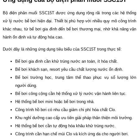
Bộ điện phân muối SSC15T được ứng dụng rộng rãi trong các hệ thống
xử lý nước bể bơi hiện đại. Thiết bị phù hợp với nhiều quy mô công trình
khác nhau, từ bể bơi gia đình đến bể bơi thương mại, nhờ khả năng vận
hành ổn định và tự động hóa cao.
Dưới đây là những ứng dụng tiêu biểu của SSC15T trong thực tế:
Bể bơi gia đình cần khử trùng nước an toàn, ít hóa chất.
Bể bơi khách sạn, resort yêu cầu chất lượng nước ổn định.
Bể bơi trường học, trung tâm thể thao phục vụ số lượng lớn
người dùng.
Bể bơi công cộng cần hệ thống xử lý nước vận hành liên tục.
Hệ thống bể bơi mini hoặc bể bơi trong nhà.
Công trình hồ bơi có nhu cầu giảm chi phí hóa chất Clo.
Khu nghỉ dưỡng cao cấp ưu tiên giải pháp thân thiện môi trường.
Hệ thống bể bơi cần tự động hóa khâu khử trùng nước.
Công trình cần hạn chế mùi Clo và kích ứng da cho người bơi.