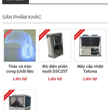
SẢN PHẨM KHÁC
Thác xả tràn
Bộ điện phân
Máy cấp nhiệt
cong (chất liệu
muối SSC25T
Tafuma
Acrylic)
TSQ100RP
Liên hệ
Liên hệ
Liên hệ