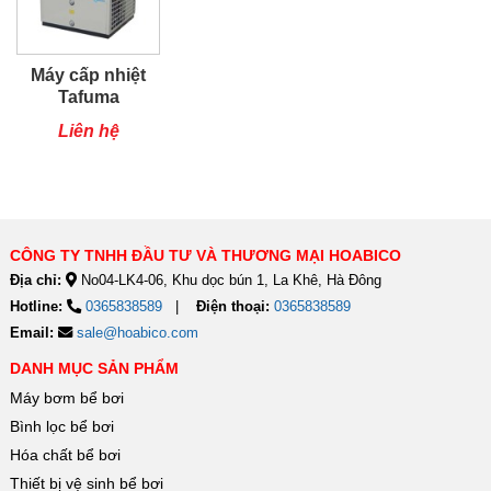
Máy cấp nhiệt
Tafuma
TSQ80RP
Liên hệ
CÔNG TY TNHH ĐẦU TƯ VÀ THƯƠNG MẠI HOABICO
Địa chỉ:
No04-LK4-06, Khu dọc bún 1, La Khê, Hà Đông
Hotline:
0365838589
Điện thoại:
0365838589
Email:
sale@hoabico.com
DANH MỤC SẢN PHẨM
Máy bơm bể bơi
Bình lọc bể bơi
Hóa chất bể bơi
Thiết bị vệ sinh bể bơi