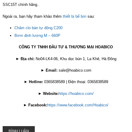
SSC15T chính hãng..
Ngoài ra, bạn hãy tham khảo thêm
thiết bị bể bơi
sau:
Châm clo bán tự động C200
Bơm định lượng M – 660P
CÔNG TY TNHH ĐẦU TƯ & THƯƠNG MẠI HOABICO
►
Địa chỉ:
No04-LK4-06, Khu dọc bún 1, La Khê, Hà Đông
►
Email:
sale@hoabico.com
►
Hotline:
0365838589 | Điện thoại: 0365838589
►
Website:
https://hoabico.com/
►
Facebook:
https://www.facebook.com/Hoabico/
BÌNH LUẬN