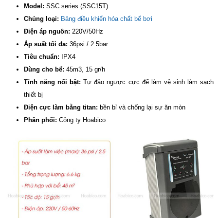
Model:
SSC series (SSC15T)
Chủng loại:
Bảng điều khiển hóa chất bể bơi
Điện áp nguồn:
220V/50Hz
Áp suất tối đa:
36psi / 2.5bar
Tiêu chuẩn:
IPX4
Dùng cho bể:
45m3, 15 gr/h
Tính năng nổi bật:
Tự đảo ngược cực để làm vệ sinh làm sạch
thiết bị
Điện cực làm bằng titan:
bền bỉ và chống lại sự ăn mòn
Phân phối:
Công ty Hoabico