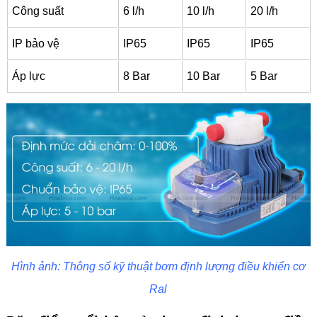
Công suất
6 l/h
10 l/h
20 l/h
IP bảo vệ
IP65
IP65
IP65
Áp lực
8 Bar
10 Bar
5 Bar
Hình ảnh: Thông số kỹ thuật bơm định lượng điều khiển cơ
Ral