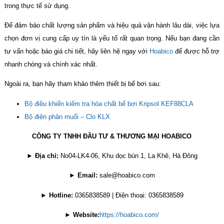
trong thực tế sử dụng.
Để đảm bảo chất lượng sản phẩm và hiệu quả vận hành lâu dài, việc lựa
chọn đơn vị cung cấp uy tín là yếu tố rất quan trọng. Nếu bạn đang cần
tư vấn hoặc báo giá chi tiết, hãy liên hệ ngay với
Hoabico
để được hỗ trợ
nhanh chóng và chính xác nhất.
Ngoài ra, bạn hãy tham khảo thêm thiết bị bể bơi sau:
Bộ điều khiển kiểm tra hóa chất bể bơi Kripsol KEF88CLA
Bộ điện phân muối – Clo KLX
CÔNG TY TNHH ĐẦU TƯ & THƯƠNG MẠI HOABICO
►
Địa chỉ:
No04-LK4-06, Khu dọc bún 1, La Khê, Hà Đông
►
Email:
sale@hoabico.com
►
Hotline:
0365838589 | Điện thoại: 0365838589
►
Website:
https://hoabico.com/