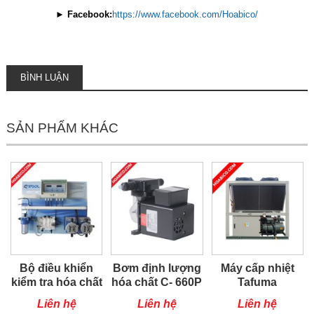
►
Facebook:
https://www.facebook.com/Hoabico/
BÌNH LUẬN
SẢN PHẨM KHÁC
Bộ điều khiển
Bơm định lượng
Máy cấp nhiệt
kiểm tra hóa chất
hóa chất C- 660P
Tafuma
bể bơi Kripsol
TSQ100RP
Liên hệ
Liên hệ
Liên hệ
KEF88CLA