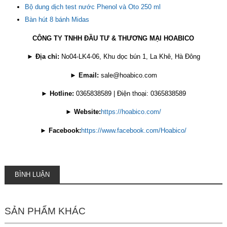
Bộ dung dịch test nước Phenol và Oto 250 ml
Bàn hút 8 bánh Midas
CÔNG TY TNHH ĐẦU TƯ & THƯƠNG MẠI HOABICO
►
Địa chỉ:
No04-LK4-06, Khu dọc bún 1, La Khê, Hà Đông
►
Email:
sale@hoabico.com
►
Hotline:
0365838589 | Điện thoại: 0365838589
►
Website:
https://hoabico.com/
►
Facebook:
https://www.facebook.com/Hoabico/
BÌNH LUẬN
SẢN PHẨM KHÁC