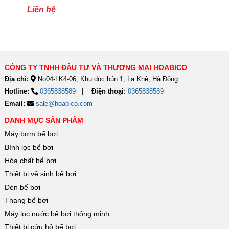
TSQ80RP
Liên hệ
CÔNG TY TNHH ĐẦU TƯ VÀ THƯƠNG MẠI HOABICO
Địa chỉ:
No04-LK4-06, Khu dọc bún 1, La Khê, Hà Đông
Hotline:
0365838589
Điện thoại:
0365838589
Email:
sale@hoabico.com
DANH MỤC SẢN PHẨM
Máy bơm bể bơi
Bình lọc bể bơi
Hóa chất bể bơi
Thiết bị vệ sinh bể bơi
Đèn bể bơi
Thang bể bơi
Máy lọc nước bể bơi thông minh
Thiết bị cứu hộ bể bơi