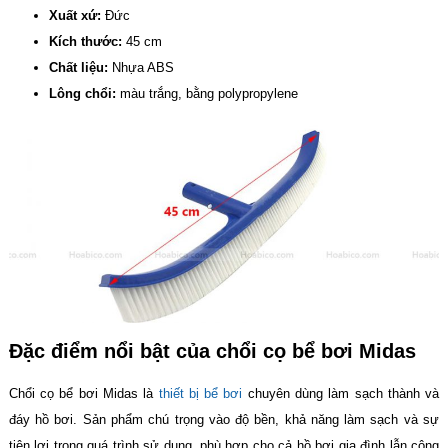
Xuất xứ:
Đức
Kích thước:
45 cm
Chất liệu:
Nhựa ABS
Lông chổi:
màu trắng, bằng polypropylene
Đặc điểm nổi bật của chổi cọ bể bơi Midas
Chổi cọ bể bơi Midas là
thiết bị bể bơi
chuyên dùng làm sạch thành và
đáy hồ bơi. Sản phẩm chú trọng vào độ bền, khả năng làm sạch và sự
tiện lợi trong quá trình sử dụng, phù hợp cho cả hồ bơi gia đình lẫn công