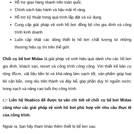
Hỗ trợ giao hàng nhanh trên toàn quốc.
Chính sách bảo hành và hậu mãi rõ ràng.
Hỗ trợ kỹ thuật trong quá trình lắp đặt và sử dụng.
Cung cấp giải pháp vệ sinh hồ bơi đồng bộ cho gia đình và công
trình kinh doanh.
Luôn cập nhật các dòng thiết bị hồ bơi chất lượng từ những
thương hiệu uy tín trên thế giới.
Chổi cọ bể bơi Midas
là giải pháp vệ sinh hiệu quả dành cho các hồ bơi
gia đình, khách sạn, resort và công trình công cộng. Với thiết kế bản cọ
rộng 45cm, vật liệu bền bỉ và khả năng làm sạch tốt, sản phẩm giúp loại
bỏ cặn bẩn, rong rêu trên thành và đáy bể, góp phần duy trì nguồn nước
trong sạch và nâng cao tuổi thọ công trình.
👉
Liên hệ Hoabico để được tư vấn chi tiết về chổi cọ bể bơi Midas
cũng như các giải pháp vệ sinh hồ bơi phù hợp với nhu cầu thực tế
của công trình.
Ngoài ra, bạn hãy tham khảo thêm thiết bị bể bơi sau: