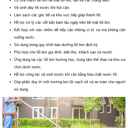
Cọ rửa thành bể bơi để loại bỏ rêu, tảo và các mảng bám.
Vệ sinh đáy hồ trước khi hút cặn.
Làm sạch các góc bể và khu vực tiếp giáp thành hồ.
Hỗ trợ xử lý các vết bẩn bám lâu ngày trên bề mặt hồ bơi.
Kết hợp với sào nhôm để tiếp cận những vị trí xa mà không cần
xuống nước.
Sử dụng trong quy trình bảo dưỡng hồ bơi định kỳ.
Phù hợp cho hồ bơi gia đình, biệt thự, khách sạn và resort.
Ứng dụng tại các hồ bơi trường học, trung tâm thể thao và khu vui
chơi dưới nước.
Hỗ trợ công tác vệ sinh trước khi cân bằng hóa chất nước hồ.
Góp phần duy trì môi trường bơi lội sạch sẽ và an toàn cho người
sử dụng.