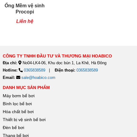
Ống Mềm vệ sinh
Procopi
Liên hệ
CÔNG TY TNHH ĐẦU TƯ VÀ THƯƠNG MẠI HOABICO
Địa chỉ:
No04-LK4-06, Khu dọc bún 1, La Khê, Hà Đông
Hotline:
0365838589
Điện thoại:
0365838589
Email:
sale@hoabico.com
DANH MỤC SẢN PHẨM
Máy bơm bể bơi
Bình lọc bể bơi
Hóa chất bể bơi
Thiết bị vệ sinh bể bơi
Đèn bể bơi
Thang bể bơi