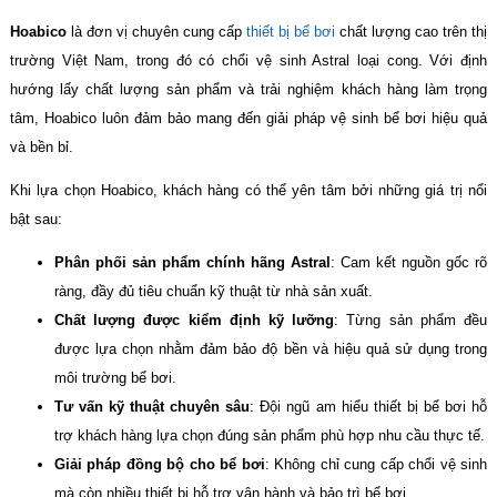
Hoabico
là đơn vị chuyên cung cấp
thiết bị bể bơi
chất lượng cao trên thị
trường Việt Nam, trong đó có chổi vệ sinh Astral loại cong. Với định
hướng lấy chất lượng sản phẩm và trải nghiệm khách hàng làm trọng
tâm, Hoabico luôn đảm bảo mang đến giải pháp vệ sinh bể bơi hiệu quả
và bền bỉ.
Khi lựa chọn Hoabico, khách hàng có thể yên tâm bởi những giá trị nổi
bật sau:
Phân phối sản phẩm chính hãng Astral
: Cam kết nguồn gốc rõ
ràng, đầy đủ tiêu chuẩn kỹ thuật từ nhà sản xuất.
Chất lượng được kiểm định kỹ lưỡng
: Từng sản phẩm đều
được lựa chọn nhằm đảm bảo độ bền và hiệu quả sử dụng trong
môi trường bể bơi.
Tư vấn kỹ thuật chuyên sâu
: Đội ngũ am hiểu thiết bị bể bơi hỗ
trợ khách hàng lựa chọn đúng sản phẩm phù hợp nhu cầu thực tế.
Giải pháp đồng bộ cho bể bơi
: Không chỉ cung cấp chổi vệ sinh
mà còn nhiều thiết bị hỗ trợ vận hành và bảo trì bể bơi.