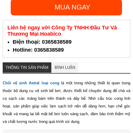
MUA NGAY
Liên hệ ngay với Công Ty TNHH Đầu Tư Và
Thương Mại Hoabico
Điện thoại: 0365838589
Hotline: 0365838589
THÔNG TIN SẢN PHẨM
BÌNH LUẬN
Chổi vệ sinh Astral loại cong
là một trong những thiết bị quan trọng
thuộc bộ dụng cụ vệ sinh bể bơi, được thiết kế chuyên dụng để chà và
cọ sạch các mảng bám trên thành và đáy bể. Nhờ cấu trúc cong linh
hoạt, sản phẩm giúp việc làm sạch trở nên dễ dàng hơn, hạn chế góc
khuất và mang lại bề mặt bể bơi luôn sáng sạch, đảm bảo tính thẩm mỹ
và chất lượng nước trong quá trình sử dụng.