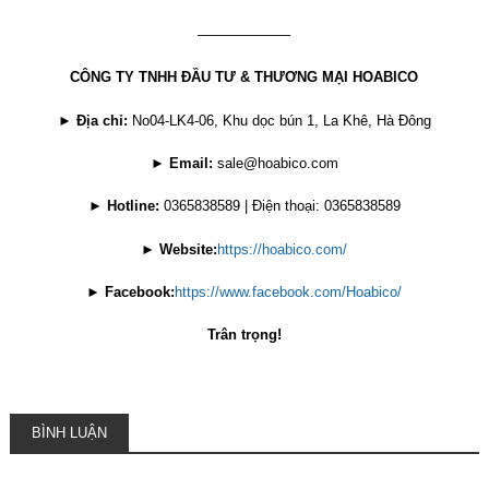
——————–
CÔNG TY TNHH ĐẦU TƯ & THƯƠNG MẠI HOABICO
►
Địa chỉ:
No04-LK4-06, Khu dọc bún 1, La Khê, Hà Đông
►
Email:
sale@hoabico.com
►
Hotline:
0365838589 | Điện thoại: 0365838589
►
Website:
https://hoabico.com/
►
Facebook:
https://www.facebook.com/Hoabico/
Trân trọng!
BÌNH LUẬN