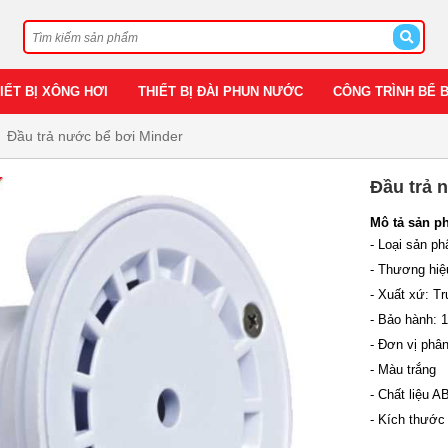
IẾT BỊ XÔNG HƠI
THIẾT BỊ ĐÀI PHUN NƯỚC
CÔNG TRÌNH BỂ 
Đầu trả nước bể bơi Minder
Đầu trả 
Mô tả sản p
- Loại sản p
- Thương hiệ
- Xuất xứ: T
- Bảo hành: 
- Đơn vị phân
- Màu trắng
- Chất liệu 
- Kích thước 