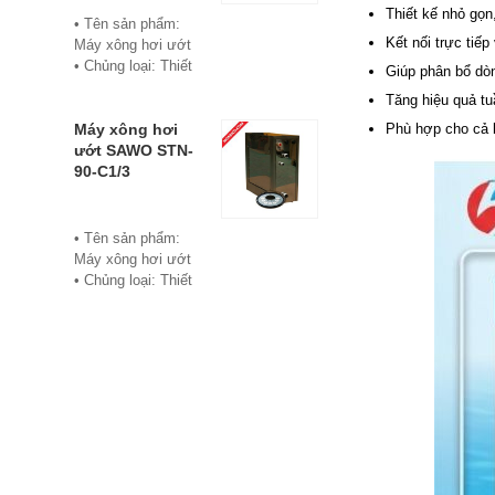
Thiết kế nhỏ gọn,
• Bảo hành: 12
• Tên sản phẩm:
tháng
Kết nối trực tiếp
Máy xông hơi ướt
• Đơn vị phân phối:
• Chủng loại: Thiết
Giúp phân bổ dòn
Hoabico
bị xông hơi
Tăng hiệu quả tu
• Thương hiệu:
Sawo
Máy xông hơi
Phù hợp cho cả b
• Xuất xứ:
ướt SAWO STN-
Philippine
90-C1/3
• Model: STN-60-
C1/3
• Có bảng điều
• Tên sản phẩm:
khiển điện tử hiển
Máy xông hơi ướt
thị số, cho phép cài
• Chủng loại: Thiết
đặt thời gian xông
bị xông hơi
và nhiệt độ xông.
• Thương hiệu:
• Công suất:
Sawo
6Kw/220V/380V
• Xuất xứ:
• Xả cặn Tự động
Philippines
• Bảo hành: 12
• Model: STN-90-
tháng
C1/3
• Đơn vị phân phối:
• Có bảng điều
Hoabico
khiển điện tử hiển
thị số, cho phép cài