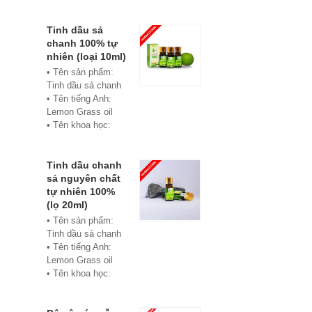
• Màu sắc: xanh
• Vật liệu:
Composite
Tinh dầu sả
• Phân phối:
chanh 100% tự
Hoabico
nhiên (loại 10ml)
• Tên sản phẩm:
Tinh dầu sả chanh
• Tên tiếng Anh:
Lemon Grass oil
• Tên khoa học:
Cymbopogon
flexuosus
• Chủng loại: Thiết
Tinh dầu chanh
bị xông hơi
sả nguyên chất
• Thành phần chiết
tự nhiên 100%
xuất: lá
(lọ 20ml)
• Phương pháp
• Tên sản phẩm:
chiết xuất: Chưng
Tinh dầu sả chanh
cất hơi nước
• Tên tiếng Anh:
• Hình thức: Chất
Lemon Grass oil
lỏng
• Tên khoa học:
• Màu sắc: Tinh dầu
Cymbopogon
có màu vàng nhạt
flexuosus
• Mùi vị: Mùi chanh