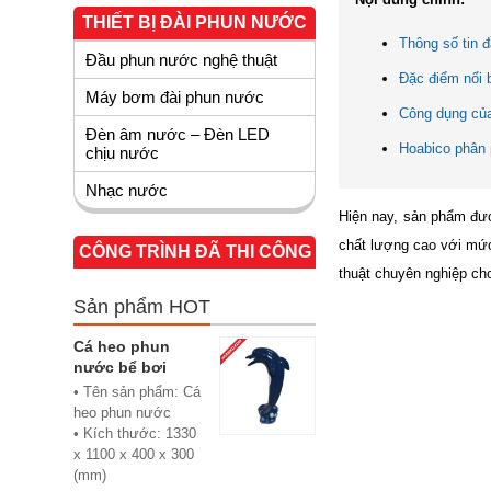
THIẾT BỊ ĐÀI PHUN NƯỚC
Thông số tin 
Đầu phun nước nghệ thuật
Đặc điểm nổi 
Máy bơm đài phun nước
Công dụng của
Đèn âm nước – Đèn LED
Hoabico phân 
chịu nước
Nhạc nước
Hiện nay, sản phẩm được
chất lượng cao với mức
CÔNG TRÌNH ĐÃ THI CÔNG
thuật chuyên nghiệp ch
Sản phẩm HOT
Cá heo phun
nước bể bơi
• Tên sản phẩm: Cá
heo phun nước
• Kích thước: 1330
x 1100 x 400 x 300
(mm)