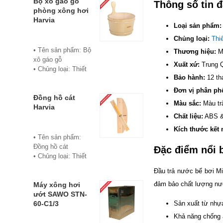
• Chủng loại: Thiết
Bộ xô gáo gỗ
Thông số tin 
tươi, đặc trưng của
bị xông hơi
phòng xông hơi
dầu sả
• Thành phần chiết
Harvia
Loại sản phẩm:
• Thành phần hóa
xuất: lá
học chính: Citral
Chủng loại:
Thiế
• Phương pháp
(Citral A và Citral B)
chiết xuất: Chưng
• Tên sản phẩm: Bộ
Thương hiệu:
M
60- 80%
cất hơi nước
xô gáo gỗ
Xuất xứ:
Trung 
• Đóng chai: Lọ
• Hình thức: Chất
• Chủng loại: Thiết
10ml
lỏng
Bảo hành:
12 th
bị xông hơi
• Xuất xứ: Việt
• Màu sắc: Tinh dầu
• Thương hiệu:
Đơn vị phân phố
Nam
có màu vàng nhạt
Harvia
Đồng hồ cát
• Đơn vị phân phối:
Màu sắc:
Màu tr
• Mùi vị: Mùi chanh
• Xuất xứ: Phần
Harvia
Hoabico.
tươi, đặc trưng của
Chất liệu:
ABS 
Lan
dầu sả
• Bảo hành: 12
Kích thước kết 
• Thành phần hóa
tháng
• Tên sản phẩm:
học chính: Citral
• Đơn vị phân phối:
Đồng hồ cát
Đặc điểm nổi 
(Citral A và Citral B)
Hoabico
• Chủng loại: Thiết
60- 80%
bị xông hơi
• Đóng chai: Lọ
Đầu trả nước bể bơi Mi
• Thương hiệu:
20ml
đảm bảo chất lượng nước
Harvia
Máy xông hơi
• Xuất xứ: Việt
• Xuất xứ: Phần
ướt SAWO STN-
Nam
Lan
60-C1/3
Sản xuất từ nhự
• Đơn vị phân phối:
• Chất liệu: Gỗ cao
Khả năng chống ă
Hoabico.
cấp