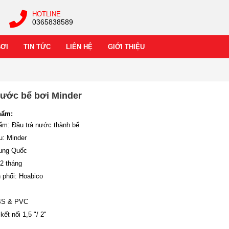
HOTLINE
0365838589
BƠI
TIN TỨC
LIÊN HỆ
GIỚI THIỆU
nước bể bơi Minder
hẩm:
hẩm: Đầu trả nước thành bể
u: Minder
rung Quốc
12 tháng
 phối: Hoabico
ABS & PVC
kết nối 1,5 "/ 2"