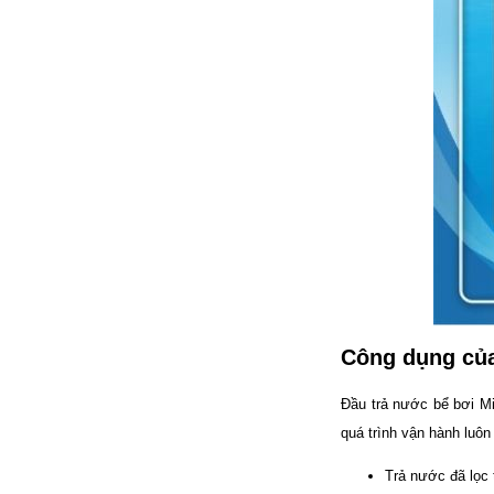
đặt thời gian xông
và nhiệt độ xông.
• Công suất:
9kW/220V/380V
• Xả cặn Tự động
• Bảo hành: 12
tháng
• Đơn vị phân phối:
Hoabico
Công dụng của
Đầu trả nước bể bơi Mi
quá trình vận hành luôn
Trả nước đã lọc t