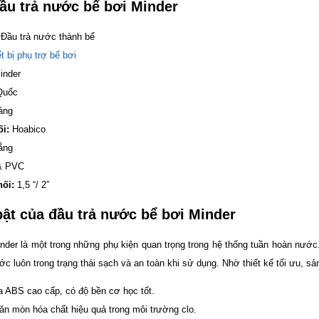
đầu trả nước bể bơi Minder
Đầu trả nước thành bể
t bị phụ trợ bể bơi
inder
Quốc
áng
i:
Hoabico
ắng
& PVC
nối:
1,5 “/ 2”
bật của đầu trả nước bể bơi Minder
nder là một trong những phụ kiện quan trọng trong hệ thống tuần hoàn nước. 
 luôn trong trạng thái sạch và an toàn khi sử dụng. Nhờ thiết kế tối ưu, sả
a ABS cao cấp, có độ bền cơ học tốt.
n mòn hóa chất hiệu quả trong môi trường clo.