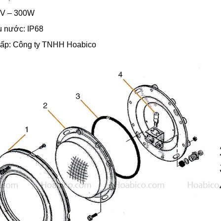
2V – 300W
u nước: IP68
cấp: Công ty TNHH Hoabico