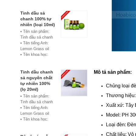
• Màu sắc: xanh
• Vật liệu:
Composite
Tinh dầu sả
• Phân phối:
chanh 100% tự
Hoabico
nhiên (loại 10ml)
• Tên sản phẩm:
Tinh dầu sả chanh
• Tên tiếng Anh:
Lemon Grass oil
• Tên khoa học:
Cymbopogon
flexuosus
• Chủng loại: Thiết
Tinh dầu chanh
Mô tả sản phẩm:
bị xông hơi
sả nguyên chất
• Thành phần chiết
tự nhiên 100%
Chủng loại đè
xuất: lá
(lọ 20ml)
• Phương pháp
Thương hiệu: 
• Tên sản phẩm:
chiết xuất: Chưng
Tinh dầu sả chanh
Xuất xứ: Tây
cất hơi nước
• Tên tiếng Anh:
• Hình thức: Chất
Lemon Grass oil
Model: PH 30
lỏng
• Tên khoa học:
• Màu sắc: Tinh dầu
Loại đèn: Đè
Cymbopogon
có màu vàng nhạt
flexuosus
Chất liệu: Vỏ
• Mùi vị: Mùi chanh