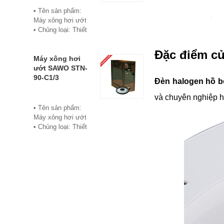
• Bảo hành: 12
• Tên sản phẩm:
tháng
Máy xông hơi ướt
• Đơn vị phân phối:
• Chủng loại: Thiết
Hoabico
bị xông hơi
• Thương hiệu:
Đặc điểm củ
Sawo
Máy xông hơi
• Xuất xứ:
ướt SAWO STN-
Philippine
90-C1/3
Đèn halogen hồ b
• Model: STN-60-
C1/3
và chuyên nghiệp hơ
• Có bảng điều
• Tên sản phẩm:
khiển điện tử hiển
Máy xông hơi ướt
thị số, cho phép cài
• Chủng loại: Thiết
đặt thời gian xông
bị xông hơi
và nhiệt độ xông.
• Thương hiệu:
• Công suất:
Sawo
6Kw/220V/380V
• Xuất xứ:
• Xả cặn Tự động
Philippines
• Bảo hành: 12
• Model: STN-90-
tháng
C1/3
• Đơn vị phân phối:
• Có bảng điều
Hoabico
khiển điện tử hiển
thị số, cho phép cài