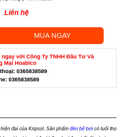
Liên hệ
MUA NGAY
ệ ngay với Công Ty TNHH Đầu Tư Và
 Mại Hoabico
 thoại: 0365838589
ine: 0365838589
hiện đại của Kripsol. Sản phẩm
đèn bể bơi
có tuổi thọ