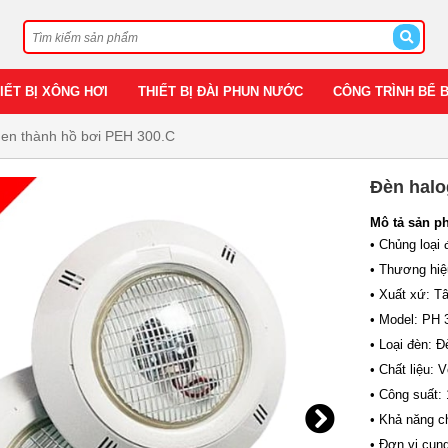
IẾT BỊ XÔNG HƠI
THIẾT BỊ ĐÀI PHUN NƯỚC
CÔNG TRÌNH BỂ 
en thành hồ bơi PEH 300.C
Đèn halo
Mô tả sản p
• Chủng loại 
• Thương hiệu
• Xuất xứ: T
• Model: PH 
• Loại đèn: 
• Chất liệu: 
• Công suất:
• Khả năng c
• Đơn vị cun