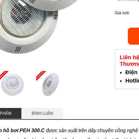
Giá mới
Liên h
Thương
Điện
Hotl
 PHẨM
BÌNH LUẬN
h hồ bơi PEH 300.C
được sản xuất trên dây chuyền công nghệ 