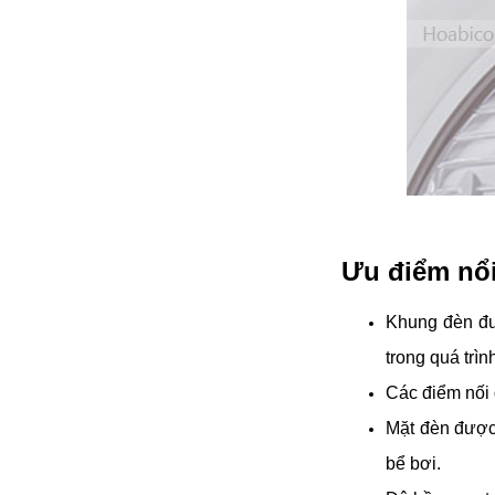
đặt thời gian xông
và nhiệt độ xông.
• Công suất:
9kW/220V/380V
• Xả cặn Tự động
• Bảo hành: 12
tháng
• Đơn vị phân phối:
Hoabico
Ưu điểm nổi
Khung đèn đư
trong quá trìn
Các điểm nối 
Mặt đèn được 
bể bơi.