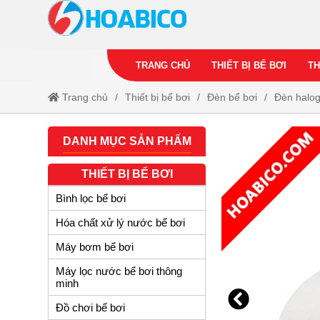
TRANG CHỦ
THIẾT BỊ BỂ BƠI
TH
Trang chủ
Thiết bị bể bơi
Đèn bể bơi
Đèn halog
DANH MỤC SẢN PHẨM
THIẾT BỊ BỂ BƠI
Bình lọc bể bơi
Hóa chất xử lý nước bể bơi
Máy bơm bể bơi
Máy lọc nước bể bơi thông
minh
Đồ chơi bể bơi