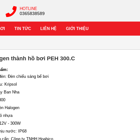
HOTLINE
0365838589
BƠI
TIN TỨC
LIÊN HỆ
GIỚI THIỆU
gen thành hồ bơi PEH 300.C
hẩm:
đèn: Đèn chiếu sáng bể bơi
: Kripsol
ây Ban Nha
300
Đèn Halogen
Vỏ nhựa
 12V - 300W
hịu nước: IP68
g cấp: Công ty TNHH Hoabico