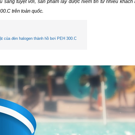
u sáng tuyệt vời, sản phẩm lấy được niềm tin từ nhiều khác
00.C trên toàn quốc.
ật của đèn halogen thành hồ bơi PEH 300.C