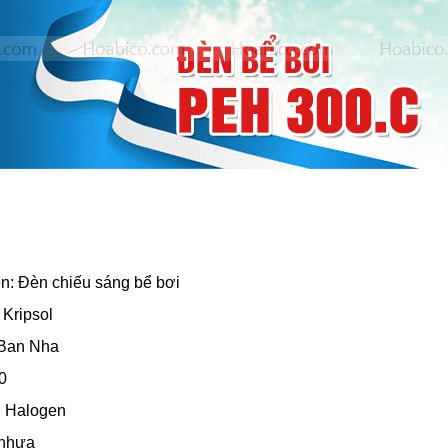
n: Đèn chiếu sáng bể bơi
Kripsol
 Ban Nha
0
n Halogen
 nhựa