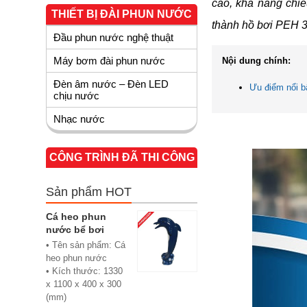
cao, khả năng chiế
THIẾT BỊ ĐÀI PHUN NƯỚC
thành hồ bơi PEH 3
Đầu phun nước nghệ thuật
Máy bơm đài phun nước
Nội dung chính:
Đèn âm nước – Đèn LED
Ưu điểm nổi b
chịu nước
Nhạc nước
CÔNG TRÌNH ĐÃ THI CÔNG
Sản phẩm HOT
Cá heo phun
nước bể bơi
• Tên sản phẩm: Cá
heo phun nước
• Kích thước: 1330
x 1100 x 400 x 300
(mm)