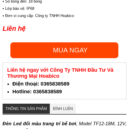
• Số bóng đèn: 18 bóng
• Lớp bảo vệ: IP68
• Đơn vị cung cấp: Công ty TNHH Hoabico
Liên hệ
MUA NGAY
Liên hệ ngay với Công Ty TNHH Đầu Tư Và
Thương Mại Hoabico
Điện thoại: 0365838589
Hotline: 0365838589
THÔNG TIN SẢN PHẨM
BÌNH LUẬN
Đèn Led đổi màu trang trí bể bơi
, Model TF12-18M, 12V,