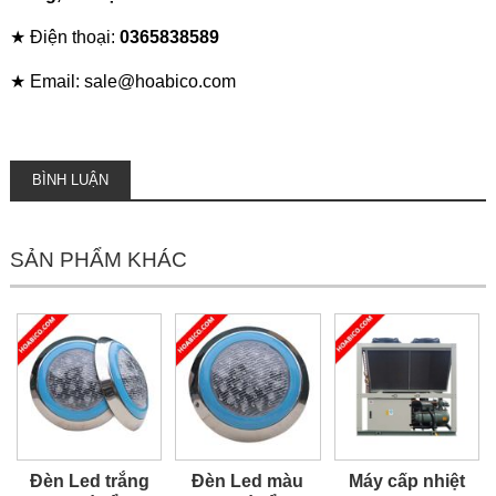
★ Điện thoại:
0365838589
★ Email: sale@hoabico.com
BÌNH LUẬN
SẢN PHẨM KHÁC
Đèn Led trắng
Đèn Led màu
Máy cấp nhiệt