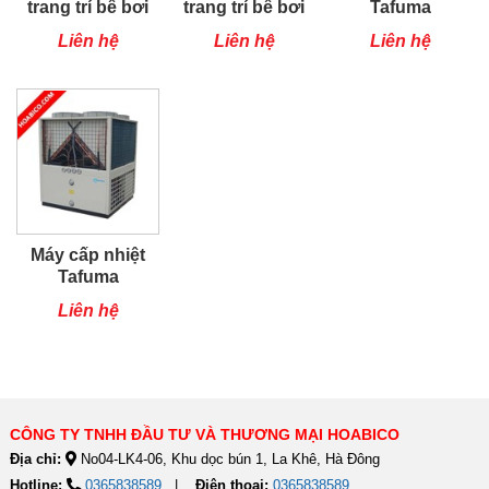
trang trí bể bơi
trang trí bể bơi
Tafuma
(12W)
(12W)
TSQ100RP
Liên hệ
Liên hệ
Liên hệ
Máy cấp nhiệt
Tafuma
TSQ80RP
Liên hệ
CÔNG TY TNHH ĐẦU TƯ VÀ THƯƠNG MẠI HOABICO
Địa chỉ:
No04-LK4-06, Khu dọc bún 1, La Khê, Hà Đông
Hotline:
0365838589
Điện thoại:
0365838589