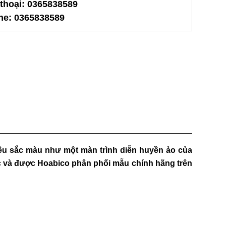
 thoại: 0365838589
ine: 0365838589
hiều sắc màu như một màn trình diễn huyền ảo của
hác và được Hoabico phân phối mẫu
chính hãng
trên