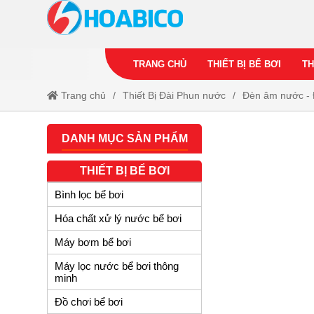
TRANG CHỦ
THIẾT BỊ BỂ BƠI
TH
Trang chủ
Thiết Bị Đài Phun nước
Đèn âm nước - 
DANH MỤC SẢN PHẨM
THIẾT BỊ BỂ BƠI
Bình lọc bể bơi
Hóa chất xử lý nước bể bơi
Máy bơm bể bơi
Máy lọc nước bể bơi thông
minh
Đồ chơi bể bơi