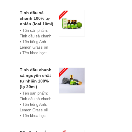
• Màu sắc: xanh
• Vật liệu:
Composite
Tinh dầu sả
• Phân phối:
chanh 100% tự
Hoabico
nhiên (loại 10ml)
• Tên sản phẩm:
Tinh dầu sả chanh
• Tên tiếng Anh:
Lemon Grass oil
• Tên khoa học:
Cymbopogon
flexuosus
• Chủng loại: Thiết
Tinh dầu chanh
bị xông hơi
sả nguyên chất
• Thành phần chiết
tự nhiên 100%
xuất: lá
(lọ 20ml)
• Phương pháp
• Tên sản phẩm:
chiết xuất: Chưng
Tinh dầu sả chanh
cất hơi nước
• Tên tiếng Anh:
• Hình thức: Chất
Lemon Grass oil
lỏng
• Tên khoa học:
• Màu sắc: Tinh dầu
Cymbopogon
có màu vàng nhạt
flexuosus
• Mùi vị: Mùi chanh