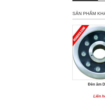
đặt thời gian xông
và nhiệt độ xông.
• Công suất:
SẢN PHẨM KH
9kW/220V/380V
• Xả cặn Tự động
• Bảo hành: 12
tháng
• Đơn vị phân phối:
Hoabico
Đèn âm 
Liên h