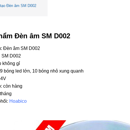
 tạo Đèn âm SM D002
phẩm Đèn âm SM D002
m: Đèn âm SM D002
: SM D002
p không gỉ
9 bóng led lớn, 10 bóng nhỏ xung quanh
24V
o: còn hàng
 tháng
phối:
Hoabico