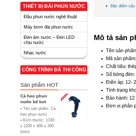
THIẾT BỊ ĐÀI PHUN NƯỚC
Đặc điểm cấu
Đầu phun nước nghệ thuật
Máy bơm đài phun nước
Mô tả sản 
Đèn âm nước – Đèn LED
chịu nước
Tên sản phẩ
Nhạc nước
Mã sản phẩm
Chất liệu: thé
CÔNG TRÌNH ĐÃ THI CÔNG
Số bóng đèn: 
Điện áp: 12- 
Sản phẩm HOT
Tình trạng kh
Cá heo phun
Bảo hành: 12
nước bể bơi
Đơn vị phân 
• Tên sản phẩm: Cá
heo phun nước
• Kích thước: 1330
x 1100 x 400 x 300
(mm)