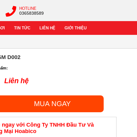
HOTLINE
0365838589
BƠI
TIN TỨC
LIÊN HỆ
GIỚI THIỆU
SM D002
hẩm:
Liên hệ
MUA NGAY
ệ ngay với Công Ty TNHH Đầu Tư Và
 Mại Hoabico