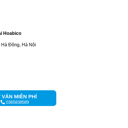
i Hoabico
, Hà Đông, Hà Nội
 VẤN MIỄN PHÍ
0365838589