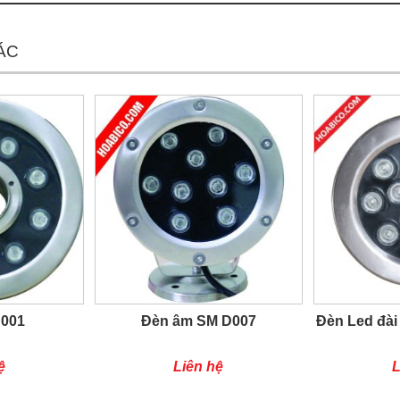
ÁC
D001
Đèn âm SM D007
Đèn Led đài
ệ
Liên hệ
L