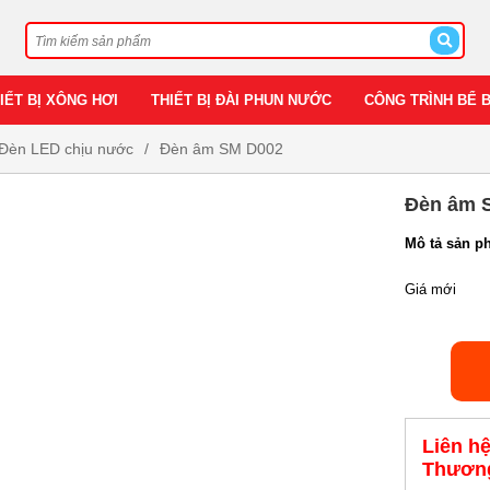
IẾT BỊ XÔNG HƠI
THIẾT BỊ ĐÀI PHUN NƯỚC
CÔNG TRÌNH BỂ 
Đèn LED chịu nước
Đèn âm SM D002
Đèn âm 
Mô tả sản p
Giá mới
Liên h
Thương