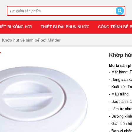
IẾT BỊ XÔNG HƠI
THIẾT BỊ ĐÀI PHUN NƯỚC
CÔNG TRÌNH BỂ 
Khớp hút vệ sinh bể bơi Minder
Khớp hút
Mô tả sản p
- Mặt hàng: T
- Hãng sản x
- Xuất xứ: T
- Màu trắng
- Bảo hành: 
- Làm từ nh
- Đường kính
- Giá: Liên hệ
- Đơn vị phẩn