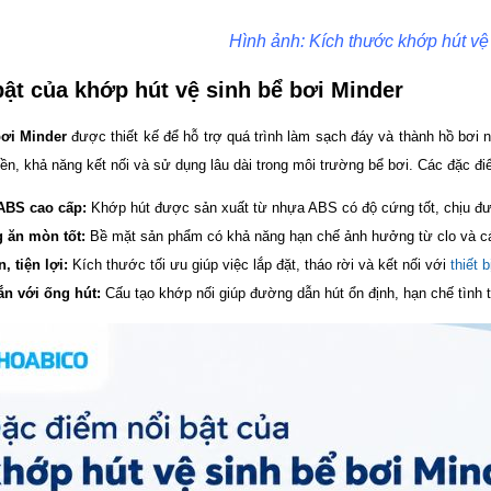
Hình ảnh: Kích thước khớp hút vệ
bật của khớp hút vệ sinh bể bơi Minder
bơi Minder
được thiết kế để hỗ trợ quá trình làm sạch đáy và thành hồ bơi
ền, khả năng kết nối và sử dụng lâu dài trong môi trường bể bơi. Các đặc điể
 ABS cao cấp:
Khớp hút được sản xuất từ nhựa ABS có độ cứng tốt, chịu đư
 ăn mòn tốt:
Bề mặt sản phẩm có khả năng hạn chế ảnh hưởng từ clo và các
, tiện lợi:
Kích thước tối ưu giúp việc lắp đặt, tháo rời và kết nối với
thiết 
ắn với ống hút:
Cấu tạo khớp nối giúp đường dẫn hút ổn định, hạn chế tình trạ