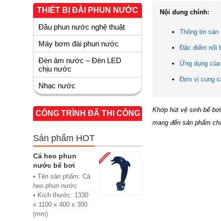
THIẾT BỊ ĐÀI PHUN NƯỚC
Nội dung chính:
Đầu phun nước nghệ thuật
Thông tin sản
Máy bơm đài phun nước
Đặc điểm nổi 
Đèn âm nước – Đèn LED
Ứng dụng của 
chịu nước
Đơn vị cung c
Nhạc nước
Khớp hút vệ sinh bể bơ
CÔNG TRÌNH ĐÃ THI CÔNG
mang đến sản phẩm chất
Sản phẩm HOT
Cá heo phun
nước bể bơi
• Tên sản phẩm: Cá
heo phun nước
• Kích thước: 1330
x 1100 x 400 x 300
(mm)