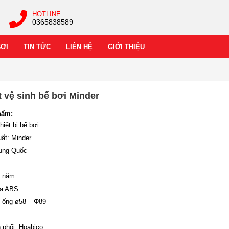
HOTLINE
0365838589
BƠI
TIN TỨC
LIÊN HỆ
GIỚI THIỆU
 vệ sinh bể bơi Minder
hẩm:
hiết bị bể bơi
uất: Minder
rung Quốc
1 năm
ựa ABS
 ống ø58 – Φ89
 phối: Hoabico