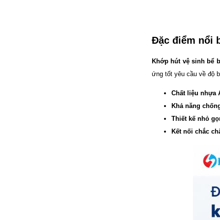
đặt thời gian xông
và nhiệt độ xông.
• Công suất:
9kW/220V/380V
Đặc điểm nổi 
• Xả cặn Tự động
• Bảo hành: 12
Khớp hút vệ sinh bể 
tháng
• Đơn vị phân phối:
ứng tốt yêu cầu về độ b
Hoabico
Chất liệu nhựa
Khả năng chống
Thiết kế nhỏ gọn
Kết nối chắc ch