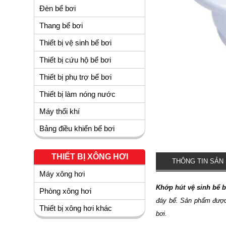
Đèn bể bơi
Thang bể bơi
Thiết bị vệ sinh bể bơi
Thiết bị cứu hộ bể bơi
Thiết bị phụ trợ bể bơi
Thiết bị làm nóng nước
Máy thổi khí
Bảng điều khiển bể bơi
THIẾT BỊ XÔNG HƠI
THÔNG TIN SẢN
Máy xông hơi
Khớp hút vệ sinh bể 
Phòng xông hơi
đáy bể. Sản phẩm được 
Thiết bị xông hơi khác
bơi.