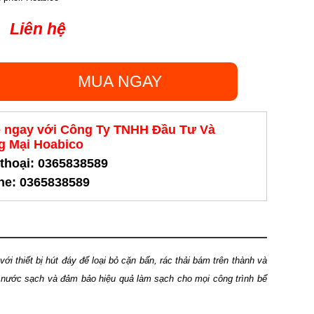
Liên hệ
MUA NGAY
ệ ngay với Công Ty TNHH Đầu Tư Và
 Mại Hoabico
 thoại: 0365838589
ine: 0365838589
với thiết bị hút đáy để loại bỏ cặn bẩn, rác thải bám trên thành và
 nước sạch và đảm bảo hiệu quả làm sạch cho mọi công trình bể