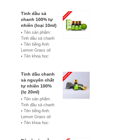
• Màu sắc: xanh
• Vật liệu:
Composite
Tinh dầu sả
• Phân phối:
chanh 100% tự
Hoabico
nhiên (loại 10ml)
• Tên sản phẩm:
Tinh dầu sả chanh
• Tên tiếng Anh:
Lemon Grass oil
• Tên khoa học:
Cymbopogon
flexuosus
• Chủng loại: Thiết
Tinh dầu chanh
bị xông hơi
sả nguyên chất
• Thành phần chiết
tự nhiên 100%
xuất: lá
(lọ 20ml)
• Phương pháp
• Tên sản phẩm:
chiết xuất: Chưng
Tinh dầu sả chanh
cất hơi nước
• Tên tiếng Anh:
• Hình thức: Chất
Lemon Grass oil
lỏng
• Tên khoa học:
• Màu sắc: Tinh dầu
Cymbopogon
có màu vàng nhạt
flexuosus
• Mùi vị: Mùi chanh