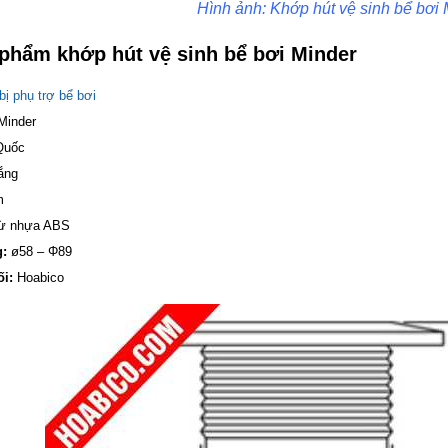
Hình ảnh: Khớp hút vệ sinh bể bơi
 phẩm khớp hút vệ sinh bể bơi Minder
 bị phụ trợ bể bơi
Minder
Quốc
ắng
m
ừ nhựa ABS
g:
ø58 – Φ89
i:
Hoabico