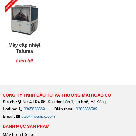
Máy cấp nhiệt
Tafuma
TSQ80RP
Liên hệ
CÔNG TY TNHH ĐẦU TƯ VÀ THƯƠNG MẠI HOABICO
Địa chỉ:
No04-LK4-06, Khu dọc bún 1, La Khê, Hà Đông
Hotline:
0365838589
Điện thoại:
0365838589
Email:
sale@hoabico.com
DANH MỤC SẢN PHẨM
Máy bơm bể bơi