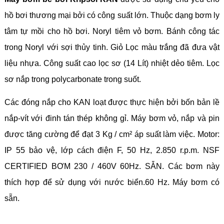
hồ bơi thương mại bởi có công suất lớn. Thuộc dạng bơm ly
tâm tự mồi cho hồ bơi. Noryl tiêm vỏ bơm. Bánh công tác
trong Noryl với sợi thủy tinh. Giỏ Lọc màu trắng đã đưa vật
liệu nhựa. Công suất cao lọc sơ (14 Lít) nhiệt dẻo tiêm. Lọc
sơ nắp trong polycarbonate trong suốt.
Các đóng nắp cho KAN loạt được thực hiện bởi bốn bản lề
nắp-vít với đinh tán thép không gỉ. Máy bơm vỏ, nắp và pin
được tăng cường để đạt 3 Kg / cm² áp suất làm việc.
Motor:
IP 55 bảo vệ, lớp cách điện F, 50 Hz, 2.850 r.p.m.
NSF
CERTIFIED BƠM 230 / 460V 60Hz. SẴN.
Các bơm này
thích hợp để sử dụng với nước biển.
60 Hz. Máy bơm có
sẵn.