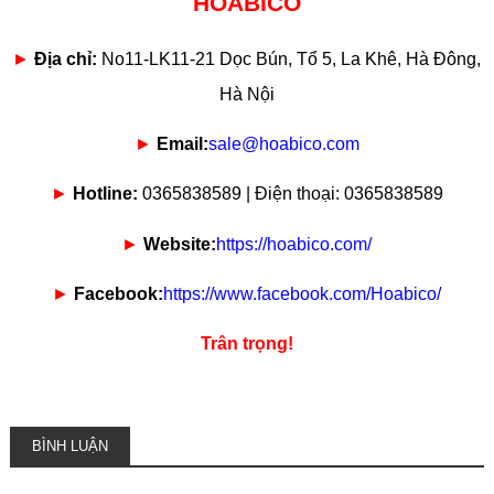
HOABICO
►
Địa chỉ:
No11-LK11-21 Dọc Bún, Tổ 5, La Khê, Hà Đông,
Hà Nội
►
Email:
sale@hoabico.com
►
Hotline:
0365838589 | Điện thoại: 0365838589
►
Website:
https://hoabico.com/
►
Facebook:
https://www.facebook.com/Hoabico/
Trân trọng!
BÌNH LUẬN