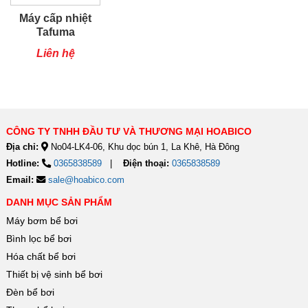
Máy cấp nhiệt
Tafuma
TSQ80RP
Liên hệ
CÔNG TY TNHH ĐẦU TƯ VÀ THƯƠNG MẠI HOABICO
Địa chỉ:
No04-LK4-06, Khu dọc bún 1, La Khê, Hà Đông
Hotline:
0365838589
Điện thoại:
0365838589
Email:
sale@hoabico.com
DANH MỤC SẢN PHẨM
Máy bơm bể bơi
Bình lọc bể bơi
Hóa chất bể bơi
Thiết bị vệ sinh bể bơi
Đèn bể bơi