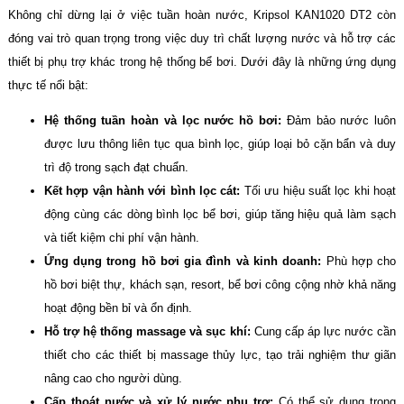
Không chỉ dừng lại ở việc tuần hoàn nước, Kripsol KAN1020 DT2 còn
đóng vai trò quan trọng trong việc duy trì chất lượng nước và hỗ trợ các
thiết bị phụ trợ khác trong hệ thống bể bơi. Dưới đây là những ứng dụng
thực tế nổi bật:
Hệ thống tuần hoàn và lọc nước hồ bơi:
Đảm bảo nước luôn
được lưu thông liên tục qua bình lọc, giúp loại bỏ cặn bẩn và duy
trì độ trong sạch đạt chuẩn.
Kết hợp vận hành với bình lọc cát:
Tối ưu hiệu suất lọc khi hoạt
động cùng các dòng bình lọc bể bơi, giúp tăng hiệu quả làm sạch
và tiết kiệm chi phí vận hành.
Ứng dụng trong hồ bơi gia đình và kinh doanh:
Phù hợp cho
hồ bơi biệt thự, khách sạn, resort, bể bơi công cộng nhờ khả năng
hoạt động bền bỉ và ổn định.
Hỗ trợ hệ thống massage và sục khí:
Cung cấp áp lực nước cần
thiết cho các thiết bị massage thủy lực, tạo trải nghiệm thư giãn
nâng cao cho người dùng.
Cấp thoát nước và xử lý nước phụ trợ:
Có thể sử dụng trong