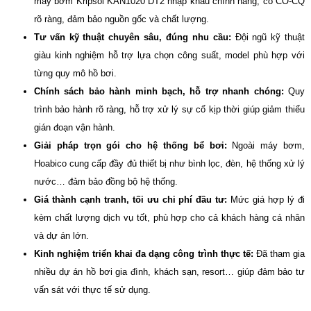
máy bơm Kripsol KAN1020 DT2 nhập khẩu chính hãng, có CO-CQ
rõ ràng, đảm bảo nguồn gốc và chất lượng.
Tư vấn kỹ thuật chuyên sâu, đúng nhu cầu:
Đội ngũ kỹ thuật
giàu kinh nghiệm hỗ trợ lựa chọn công suất, model phù hợp với
từng quy mô hồ bơi.
Chính sách bảo hành minh bạch, hỗ trợ nhanh chóng:
Quy
trình bảo hành rõ ràng, hỗ trợ xử lý sự cố kịp thời giúp giảm thiểu
gián đoạn vận hành.
Giải pháp trọn gói cho hệ thống bể bơi:
Ngoài máy bơm,
Hoabico cung cấp đầy đủ thiết bị như bình lọc, đèn, hệ thống xử lý
nước… đảm bảo đồng bộ hệ thống.
Giá thành cạnh tranh, tối ưu chi phí đầu tư:
Mức giá hợp lý đi
kèm chất lượng dịch vụ tốt, phù hợp cho cả khách hàng cá nhân
và dự án lớn.
Kinh nghiệm triển khai đa dạng công trình thực tế:
Đã tham gia
nhiều dự án hồ bơi gia đình, khách sạn, resort… giúp đảm bảo tư
vấn sát với thực tế sử dụng.