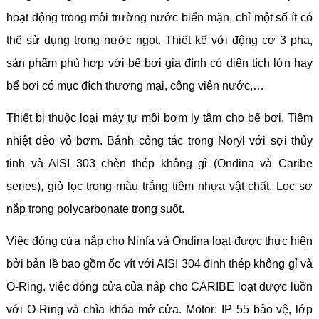
hoạt động trong môi trường nước biển mặn, chỉ một số ít có
thể sử dụng trong nước ngọt. Thiết kế với động cơ 3 pha,
sản phẩm phù hợp với bể bơi gia đình có diện tích lớn hay
bể bơi có mục đích thương mại, công viên nước,…
Thiết bị thuộc loại máy tự mồi bơm ly tâm cho bể bơi. Tiêm
nhiệt dẻo vỏ bơm. Bánh công tác trong Noryl với sợi thủy
tinh và AISI 303 chèn thép không gỉ (Ondina và Caribe
series), giỏ lọc trong màu trắng tiêm nhựa vật chất. Lọc sơ
nắp trong polycarbonate trong suốt.
Việc đóng cửa nắp cho Ninfa và Ondina loạt được thực hiện
bởi bản lề bao gồm ốc vít với AISI 304 đinh thép không gỉ và
O-Ring. việc đóng cửa của nắp cho CARIBE loạt được luồn
với O-Ring và chìa khóa mở cửa. Motor: IP 55 bảo vệ, lớp