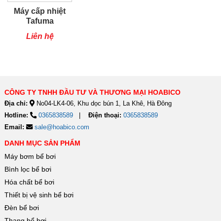
Máy cấp nhiệt
Tafuma
TSQ80RP
Liên hệ
CÔNG TY TNHH ĐẦU TƯ VÀ THƯƠNG MẠI HOABICO
Địa chỉ:
No04-LK4-06, Khu dọc bún 1, La Khê, Hà Đông
Hotline:
0365838589
Điện thoại:
0365838589
Email:
sale@hoabico.com
DANH MỤC SẢN PHẨM
Máy bơm bể bơi
Bình lọc bể bơi
Hóa chất bể bơi
Thiết bị vệ sinh bể bơi
Đèn bể bơi
Thang bể bơi