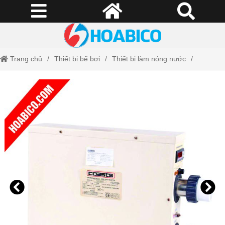
Trang chủ
Thiết bị bể bơi
Thiết bị làm nóng nước
Máy gia nhiệt COAST model ST