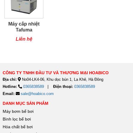
Máy cấp nhiệt
Tafuma
TSQ80RP
Liên hệ
CÔNG TY TNHH ĐẦU TƯ VÀ THƯƠNG MẠI HOABICO
Địa chỉ:
No04-LK4-06, Khu dọc bún 1, La Khê, Hà Đông
Hotline:
0365838589
Điện thoại:
0365838589
Email:
sale@hoabico.com
DANH MỤC SẢN PHẨM
Máy bơm bể bơi
Bình lọc bể bơi
Hóa chất bể bơi