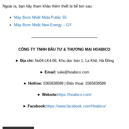
Ngoài ra, bạn hãy tham khảo thêm thiết bị bể bơi sau:
Máy Bơm Nhiệt Mida.Public 55
Máy Bơm Nhiệt New Energy – GY
——————————————-
CÔNG TY TNHH ĐẦU TƯ & THƯƠNG MẠI HOABICO
►
Địa chỉ:
No04-LK4-06, Khu dọc bún 1, La Khê, Hà Đông
►
Email:
sale@hoabico.com
►
Hotline:
0365838589 | Điện thoại: 0365838589
►
Website:
https://hoabico.com/
►
Facebook:
https://www.facebook.com/Hoabico/