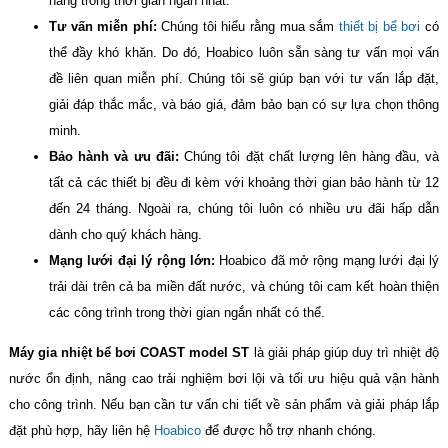
hàng trong thời gian ngắn nhất.
Tư vấn miễn phí:
Chúng tôi hiểu rằng mua sắm
thiết bị bể bơi
có
thể đầy khó khăn. Do đó, Hoabico luôn sẵn sàng tư vấn mọi vấn
đề liên quan miễn phí. Chúng tôi sẽ giúp bạn với tư vấn lắp đặt,
giải đáp thắc mắc, và báo giá, đảm bảo bạn có sự lựa chọn thông
minh.
Bảo hành và ưu đãi:
Chúng tôi đặt chất lượng lên hàng đầu, và
tất cả các thiết bị đều đi kèm với khoảng thời gian bảo hành từ 12
đến 24 tháng. Ngoài ra, chúng tôi luôn có nhiều ưu đãi hấp dẫn
dành cho quý khách hàng.
Mạng lưới đại lý rộng lớn:
Hoabico đã mở rộng mạng lưới đại lý
trải dài trên cả ba miền đất nước, và chúng tôi cam kết hoàn thiện
các công trình trong thời gian ngắn nhất có thể.
Máy gia nhiệt bể bơi COAST model ST
là giải pháp giúp duy trì nhiệt độ
nước ổn định, nâng cao trải nghiệm bơi lội và tối ưu hiệu quả vận hành
cho công trình. Nếu bạn cần tư vấn chi tiết về sản phẩm và giải pháp lắp
đặt phù hợp, hãy liên hệ
Hoabico
để được hỗ trợ nhanh chóng.