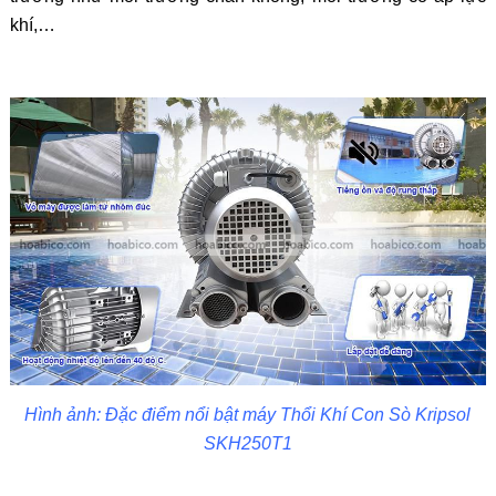
khí,…
Hình ảnh: Đặc điểm nổi bật máy Thổi Khí Con Sò Kripsol
SKH250T1