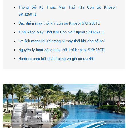
Thông Số Kỹ Thuật Máy Thổi Khí Con Sò Kripsol
SKH250T1
Đặc điểm máy thổi khí con sò Kripsol SKH250T1
Tính Năng Máy Thổi Khí Con Sò Kripsol SKH250T1
Lợi ích mang lại khi trang bị máy thổi khí cho bể bơi
Nguyên lý hoạt động máy thổi khí Kripsol SKH250T1
Hoabico cam kết chất lượng và giá cả ưu đãi