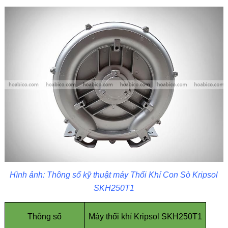
Hình ảnh: Thông số kỹ thuật máy Thổi Khí Con Sò Kripsol
SKH250T1
Thông số
Máy thổi khí Kripsol SKH250T1