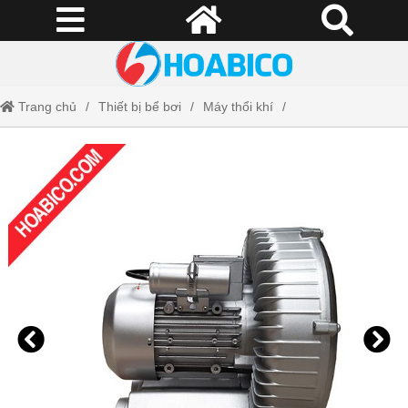
Trang chủ
Thiết bị bể bơi
Máy thổi khí
Máy Thổi Khí Con Sò Kripsol SKH250T1