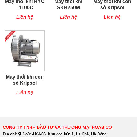
Máy thổi khí HYC
Máy thổi khí
Máy thổi khí con
- 1100C
SKH250M
sò Kripsol
SKH300T1
Liên hệ
Liên hệ
Liên hệ
Máy thổi khí con
sò Kripsol
SKH251T1
Liên hệ
CÔNG TY TNHH ĐẦU TƯ VÀ THƯƠNG MẠI HOABICO
Địa chỉ:
No04-LK4-06, Khu dọc bún 1, La Khê, Hà Đông