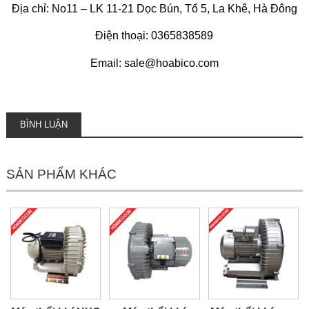
Địa chỉ: No11 – LK 11-21 Dọc Bún, Tổ 5, La Khê, Hà Đông
Điện thoại: 0365838589
Email: sale@hoabico.com
BÌNH LUẬN
SẢN PHẨM KHÁC